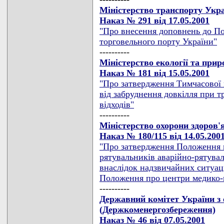
Міністерство транспорту Укра
Наказ № 291 від 17.05.2001
"Про внесення доповнень до По
торговельного порту України"
----------
Міністерство екології та при
Наказ № 181 від 15.05.2001
"Про затвердження Тимчасової 
від забруднення довкілля при 
відходів"
----------
Міністерство охорони здоров'
Наказ № 180/115 від 14.05.200
"Про затвердження Положення п
рятувальників аварійно-рятува
внаслідок надзвичайних ситуаці
Положення про центри медико-пс
----------
Державний комітет України з
(Держкоменергозбереження)
Наказ № 46 від 07.05.2001