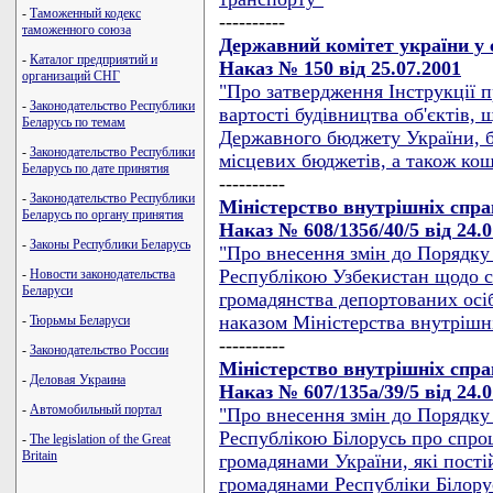
-
Таможенный кодекс
----------
таможенного союза
Державний комітет україни у 
-
Каталог предприятий и
Наказ № 150 від 25.07.2001
организаций СНГ
"Про затвердження Інструкції 
-
Законодательство Республики
вартості будівництва об'єктів,
Беларусь по темам
Державного бюджету України, 
-
Законодательство Республики
місцевих бюджетів, а також кош
Беларусь по дате принятия
----------
-
Законодательство Республики
Мiнiстерство внутрiшнiх спр
Беларусь по органу принятия
Наказ № 608/135б/40/5 від 24.0
-
Законы Республики Беларусь
"Про внесення змін до Порядку 
Республікою Узбекистан щодо с
-
Новости законодательства
Беларуси
громадянства депортованих осіб
наказом Міністерства внутрішні
-
Тюрьмы Беларуси
----------
-
Законодательство России
Мiнiстерство внутрiшнiх спр
-
Деловая Украина
Наказ № 607/135а/39/5 від 24.0
-
Автомобильный портал
"Про внесення змін до Порядку 
Республікою Білорусь про спро
-
The legislation of the Great
Britain
громадянами України, які пості
громадянами Республіки Білорус