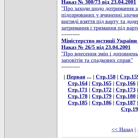
Наказ № 300/73 від 23.04.2001
"Про заходи щодо дотримання за
підозрюваних у вчиненні злочин
вигляді взяття під варту та до
затримання і тримання під варто
----------
Міністерство юстиції України
Наказ № 26/5 від 23.04.2001
"Про внесення змін і доповнен
заповітів та спадкових справ"
----------
|
Первая
... |
Стр.158
|
Стр.15
Стр.164
|
Стр.165
|
Стр.166
Стр.171
|
Стр.172
|
Стр.173
Стр.178
|
Стр.179
|
Стр.180
Стр.185
|
Стр.186
|
Стр.187
Стр.19
<< Назад
|