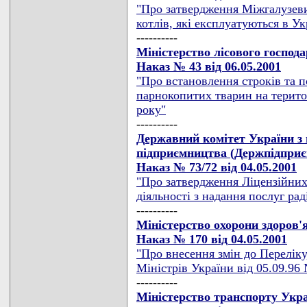
"Про затвердження Міжгалузев
котлів, які експлуатуються в Ук
----------
Міністерство лісового господ
Наказ № 43 від 06.05.2001
"Про встановлення строків та 
парнокопитих тварин на терито
року"
----------
Державний комітет України з 
підприємництва (Держпідпри
Наказ № 73/72 від 04.05.2001
"Про затвердження Ліцензійних
діяльності з надання послуг рад
----------
Міністерство охорони здоров'
Наказ № 170 від 04.05.2001
"Про внесення змін до Перелік
Міністрів України від 05.09.96 
----------
Міністерство транспорту Укра