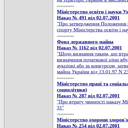
----------
Міністерство освіти і науки 
Наказ № 491 від 02.07.2001
"Про затвердження Положення п
спорту Міністерства освіти і н
----------
Фонд державного майна
Наказ № 1162 від 02.07.2001
"Щодо визнання таким, що втр
визначення початкової ціни вб
аукціоні або за конкурсом, за
майна України від 13.01.97 N 2
----------
Міністерство праці та соціаль
соцполітики)
Наказ № 287 від 02.07.2001
"Про втрату чинності наказу Мі
31"
----------
Міністерство охорони здоров'
Наказ № 254 від 02.07.2001