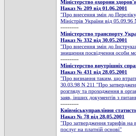
Міністерство охорони здоров'
Наказ № 209 від 01.06.2001
"Про внесення змін до Перелік
Міністрів України від 05.09.96 
----------
Міністерство транспорту Укра
Наказ № 332 від 30.05.2001
"Про внесення змін до Інструкці
знищення посвідчення особи м
----------
Мiнiстерство внутрiшнiх спр
Наказ № 431 від 28.05.2001
"Про визнання таким, що втрат
30.03.98 N 211 "Про затверджен
розгляду та проходження в орга
заяв, інших документів з питан
----------
Київміськуправління статист
Наказ № 78 від 28.05.2001
"Про затвердження тарифів на 
послуг на платній основі"
----------