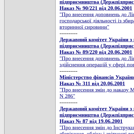
підприємництва (Держпідпри
Наказ № 90/221 від 20.06.2001
"Про внесення доповнень до Л
господарської діяльності із збир
вторинної сировини"
----------
Державний комітет України з 
підприємництва (Держпідпри
Наказ № 89/220 від 20.06.2001
"Про внесення доповнень до Лі
здійснення операцій у сфері п
----------
Міністерство фінансів Україн
Наказ № 311 від 20.06.2001
"Про внесення змін до наказу М
N 286"
----------
Державний комітет України з 
підприємництва (Держпідпри
Наказ № 87 від 19.06.2001
"Про внесення змін до Інструкц
зберігання, обліку і звітності в