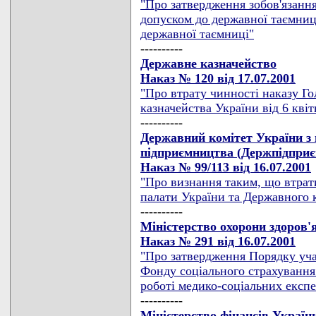
"Про затвердження зобов'язання
допуском до державної таємниц
державної таємниці"
----------
Державне казначейство
Наказ № 120 від 17.07.2001
"Про втрату чинності наказу Г
казначейства України від 6 кві
----------
Державний комітет України з 
підприємництва (Держпідпри
Наказ № 99/113 від 16.07.2001
"Про визнання таким, що втрати
палати України та Державного к
----------
Міністерство охорони здоров'
Наказ № 291 від 16.07.2001
"Про затвердження Порядку уча
Фонду соціального страхування 
роботі медико-соціальних експе
----------
Міністерство фінансів Україн