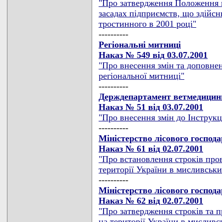
"Про затвердження Положення 
засадах підприємств, що здійс
тростинного в 2001 році"
----------
Регіональні митниці
Наказ № 549 від 03.07.2001
"Про внесення змін та доповнен
регіональної митниці"
----------
Держдепартамент ветмедицин
Наказ № 51 від 03.07.2001
"Про внесення змін до Інструкц
----------
Міністерство лісового господ
Наказ № 61 від 02.07.2001
"Про встановлення строків про
території України в мисливськи
----------
Міністерство лісового господ
Наказ № 62 від 02.07.2001
"Про затвердження строків та п
на території України в мисливс