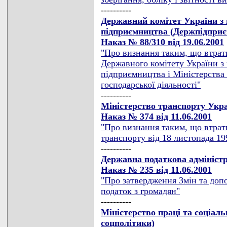
----------
Державний комітет України з 
підприємництва (Держпідпри
Наказ № 88/310 від 19.06.2001
"Про визнання таким, що втрат
Державного комітету України з 
підприємництва і Міністерства
господарської діяльності"
----------
Міністерство транспорту Укра
Наказ № 374 від 11.06.2001
"Про визнання таким, що втрати
транспорту від 18 листопада 19
----------
Державна податкова адмініст
Наказ № 235 від 11.06.2001
"Про затвердження Змін та доп
податок з громадян"
----------
Міністерство праці та соціаль
соцполітики)