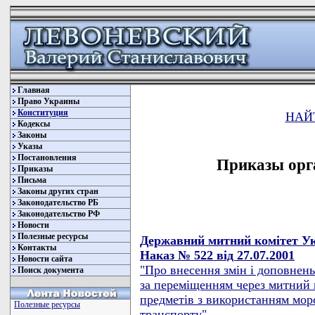
Главная
Право Украины
Конституция
НАЙ
Кодексы
Законы
Указы
Постановления
Приказы орг
Приказы
Письма
Законы других стран
Законодательство РБ
Законодательство РФ
Новости
Полезные ресурсы
Державний митний комітет У
Контакты
Наказ № 522 від 27.07.2001
Новости сайта
"Про внесення змін і доповнен
Поиск документа
за переміщенням через митний 
предметів з використанням морс
Полезные ресурсы
транспорту"