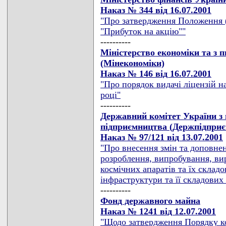
Наказ № 344 від 16.07.2001
"Про затвердження Положення (
"Прибуток на акцію""
----------
Міністерство економіки та з п
(Мінекономіки)
Наказ № 146 від 16.07.2001
"Про порядок видачі ліцензій 
році"
----------
Державний комітет України з 
підприємництва (Держпідпри
Наказ № 97/121 від 13.07.2001
"Про внесення змін та доповне
розроблення, випробування, вир
космічних апаратів та їх складо
інфраструктури та її складових 
----------
Фонд державного майна
Наказ № 1241 від 12.07.2001
"Щодо затвердження Порядку ко