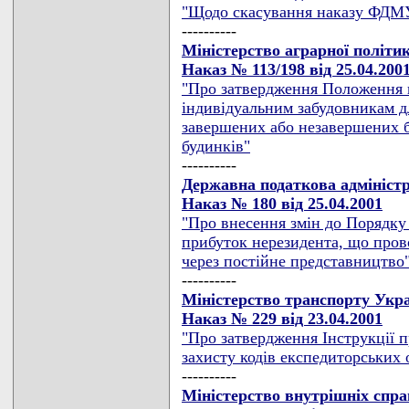
"Щодо скасування наказу ФДМУ 
----------
Міністерство аграрної політи
Наказ № 113/198 від 25.04.200
"Про затвердження Положення 
індивідуальним забудовникам дл
завершених або незавершених 
будинків"
----------
Державна податкова адмініст
Наказ № 180 від 25.04.2001
"Про внесення змін до Порядку
прибуток нерезидента, що прово
через постійне представництво
----------
Міністерство транспорту Укра
Наказ № 229 від 23.04.2001
"Про затвердження Інструкції 
захисту кодів експедиторських 
----------
Мiнiстерство внутрiшнiх спр