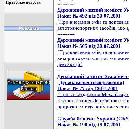
Правовые новости
----------
Державний митний комітет У
Наказ № 492 від 20.07.2001
"Про внесення змін та доповне
автотранспортних засобів, що 
----------
Державний митний комітет У
Наказ № 505 від 20.07.2001
"Про внесення змін та доповнен
використовуються при заповнен
декларації"
----------
Державний комітет України з
(Держкоменергозбереження)
Наказ № 77 від 19.07.2001
"Про затвердження Механізму п
газопостачання Державною інс
природного газу, крім населенн
----------
Служба безпеки України (СБУ
Наказ № 190 від 18.07.2001