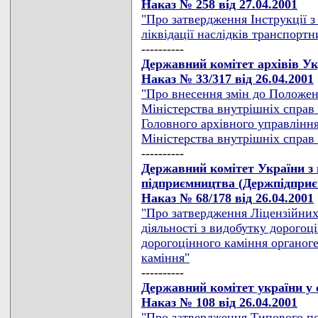
Наказ № 258 від 27.04.2001
"Про затвердження Інструкції з 
ліквідації наслідків транспортн
----------
Державний комітет архівів У
Наказ № 33/317 від 26.04.2001
"Про внесення змін до Положен
Міністерства внутрішніх справ
Головного архівного управління
Міністерства внутрішніх справ У
----------
Державний комітет України з 
підприємництва (Держпідпри
Наказ № 68/178 від 26.04.2001
"Про затвердження Ліцензійних
діяльності з видобутку дорогоц
дорогоцінного каміння органог
каміння"
----------
Державний комітет україни у 
Наказ № 108 від 26.04.2001
"Про затвердження Типового по