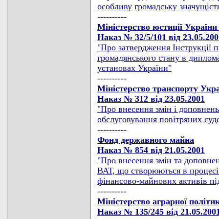
особливу громадську значущіст
----------
Міністерство юстиції України
Наказ № 32/5/101 від 23.05.200
"Про затвердження Інструкції п
громадянського стану в диплом
установах України"
----------
Міністерство транспорту Укра
Наказ № 312 від 23.05.2001
"Про внесення змін і доповнень
обслуговування повітряних суд
----------
Фонд державного майна
Наказ № 854 від 21.05.2001
"Про внесення змін та доповне
ВАТ, що створюються в процесі 
фінансово-майнових активів пі
----------
Міністерство аграрної політи
Наказ № 135/245 від 21.05.200