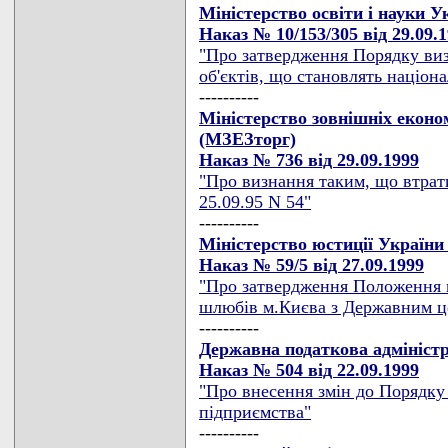
Міністерство освіти і науки 
Наказ № 10/153/305 від 29.09.
"Про затвердження Порядку виз
об'єктів, що становлять націон
----------
Міністерство зовнішніх економ
(МЗЕЗторг)
Наказ № 736 від 29.09.1999
"Про визнання таким, що втрат
25.09.95 N 54"
----------
Міністерство юстиції України
Наказ № 59/5 від 27.09.1999
"Про затвердження Положення п
шлюбів м.Києва з Державним це
----------
Державна податкова адмініст
Наказ № 504 від 22.09.1999
"Про внесення змін до Порядку
підприємства"
----------