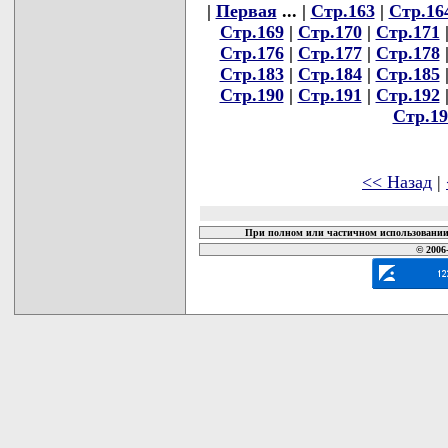
|
Первая
... |
Стр.163
|
Стр.16
Стр.169
|
Стр.170
|
Стр.171
Стр.176
|
Стр.177
|
Стр.178
Стр.183
|
Стр.184
|
Стр.185
Стр.190
|
Стр.191
|
Стр.192
Стр.19
<< Назад
|
При полном или частичном использовании 
© 2006