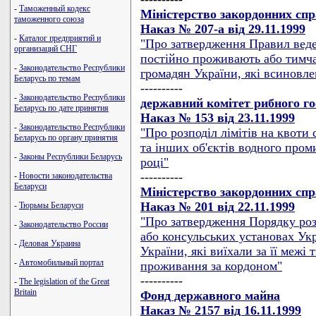
-
Таможенный кодекс
Міністерство закордонних сп
таможенного союза
Наказ № 207-а від 29.11.1999
-
Каталог предприятий и
"Про затвердження Правил веде
организаций СНГ
постійно проживають або тимчас
-
Законодательство Республики
громадян України, які всиновле
Беларусь по темам
----------
-
Законодательство Республики
державний комітет рибного г
Беларусь по дате принятия
Наказ № 153 від 23.11.1999
-
Законодательство Республики
"Про розподіл лімітів на квоти
Беларусь по органу принятия
та інших об'єктів водного пром
-
Законы Республики Беларусь
році"
----------
-
Новости законодательства
Беларуси
Міністерство закордонних сп
Наказ № 201 від 22.11.1999
-
Тюрьмы Беларуси
"Про затвердження Порядку ро
-
Законодательство России
або консульських установах Ук
-
Деловая Украина
України, які виїхали за її межі
-
Автомобильный портал
проживання за кордоном"
----------
-
The legislation of the Great
Britain
Фонд державного майна
Наказ № 2157 від 16.11.1999