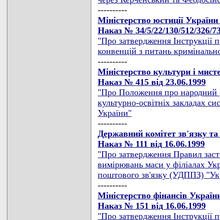
----------
Міністерство юстиції України
Наказ № 34/5/22/130/512/326/73
"Про затвердження Інструкції 
конвенцій з питань кримінальн
----------
Міністерство культури і мист
Наказ № 415 від 23.06.1999
"Про Положення про народний (
культурно-освітніх закладах си
України"
----------
Державний комітет зв'язку та
Наказ № 111 від 16.06.1999
"Про затвердження Правил заст
вимірювань маси у філіалах Ук
поштового зв'язку (УДППЗ) "Укр
----------
Міністерство фінансів Україн
Наказ № 151 від 16.06.1999
"Про затвердження Інструкції 