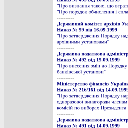
"Про визнання такою, що втрати
"Про порядок обчислення і спла
----------
Державний комітет архівів У
Наказ № 59 від 16.09.1999
"Про затвердження Порядку на
архівними установами"
----------
Державна податкова адмініст
Наказ № 492 від 15.09.1999
"Про внесення змін до Порядку
банківської установи"
----------
Міністерство фінансів Україн
Наказ № 216/161 від 14.09.199
"Про затвердження Порядку нара
одноразової винагороди членам
комісій по виборах Президента
----------
Державна податкова адмініст
Наказ № 491 від 14.09.1999