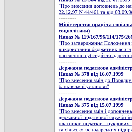
"Про внесення доповнень до на
22.12.97 N 44/461 та від 03.09.
----------
Міністерство праці та соціаль
соцполітики)
Наказ № 119/167/96/114/175/266
"Про затвердження Положення п
використання бюджетних асигну
населенню субсидій та адресної
----------
Державна податкова адмініст
Наказ № 378 від 16.07.1999
"Про внесення змін до Порядку
банківської установи"
----------
Державна податкова адмініст
Наказ № 375 від 15.07.1999
"Про внесення змін і доповнен
державної податкової служби ін
платників податків - цукрових з
та сільськогосподарських підпри