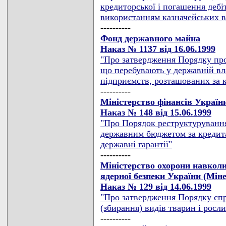
кредиторської і погашення дебі
використанням казначейських в
----------
Фонд державного майна
Наказ № 1137 від 16.06.1999
"Про затвердження Порядку про
що перебувають у державній вла
підприємств, розташованих за 
----------
Міністерство фінансів Україн
Наказ № 148 від 15.06.1999
"Про Порядок реструктурування
державним бюджетом за кредит
державні гарантії"
----------
Міністерство охорони навкол
ядерної безпеки України (Мін
Наказ № 129 від 14.06.1999
"Про затвердження Порядку спр
(збирання) видів тварин і росл
----------