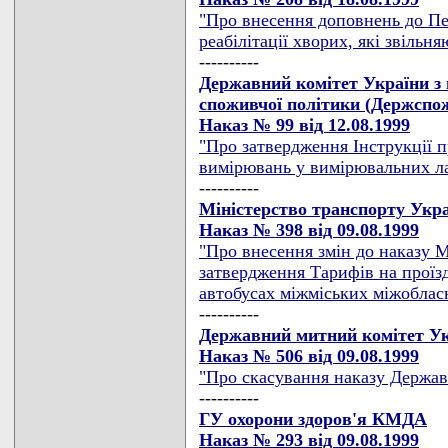
"Про внесення доповнень до Пер
реабілітації хворих, які звільн
----------
Державний комітет України з 
споживчої політики (Держспо
Наказ № 99 від 12.08.1999
"Про затвердження Інструкції п
вимірювань у вимірювальних ла
----------
Міністерство транспорту Укра
Наказ № 398 від 09.08.1999
"Про внесення змін до наказу М
затвердження Тарифів на проїзд
автобусах міжміських міжоблас
----------
Державний митний комітет У
Наказ № 506 від 09.08.1999
"Про скасування наказу Державн
----------
ГУ охорони здоров'я КМДА
Наказ № 293 від 09.08.1999