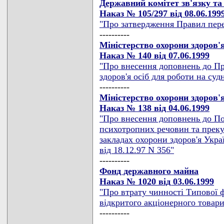
Державний комітет зв'язку та
Наказ № 105/297 від 08.06.199
"Про затвердження Правил пер
----------
Міністерство охорони здоров'
Наказ № 140 від 07.06.1999
"Про внесення доповнень до Пр
здоров'я осіб для роботи на суд
----------
Міністерство охорони здоров'
Наказ № 138 від 04.06.1999
"Про внесення доповнень до По
психотропних речовин та преку
закладах охорони здоров'я Укр
від 18.12.97 N 356"
----------
Фонд державного майна
Наказ № 1020 від 03.06.1999
"Про втрату чинності Типової 
відкритого акціонерного товари
----------