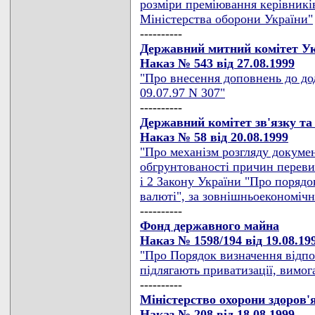
розміри преміювання керівникі
Міністерства оборони України"
----------
Державний митний комітет У
Наказ № 543 від 27.08.1999
"Про внесення доповнень до до
09.07.97 N 307"
----------
Державний комітет зв'язку та
Наказ № 58 від 20.08.1999
"Про механізм розгляду докуме
обгрунтованості причин переви
і 2 Закону України "Про порядо
валюті", за зовнішньоекономічн
----------
Фонд державного майна
Наказ № 1598/194 від 19.08.19
"Про Порядок визначення відпові
підлягають приватизації, вимог
----------
Міністерство охорони здоров'
Наказ № 208 від 18.08.1999