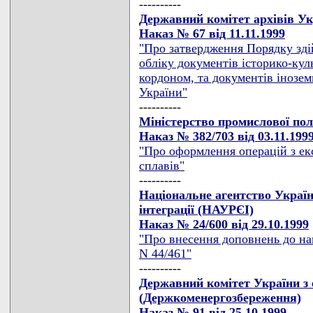
----------
Державний комітет архівів У
Наказ № 67 від 11.11.1999
"Про затвердження Порядку зді
обліку документів історико-кул
кордоном, та документів інозем
України"
----------
Міністерство промислової пол
Наказ № 382/703 від 03.11.199
"Про оформлення операцій з екс
сплавів"
----------
Національне агентство Україн
інтеграції (НАУРЄІ)
Наказ № 24/600 від 29.10.1999
"Про внесення доповнень до на
N 44/461"
----------
Державний комітет України з
(Держкоменергозбереження)
Наказ № 91 від 25.10.1999