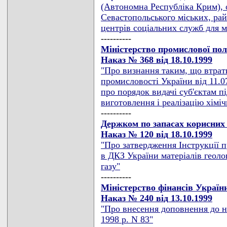
(Автономна Республіка Крим), 
Севастопольського міських, рай
центрів соціальних служб для м
----------
Міністерство промислової пол
Наказ № 368 від 18.10.1999
"Про визнання таким, що втрати
промисловості України від 11.0
про порядок видачі суб'єктам п
виготовлення і реалізацію хіміч
----------
Держком по запасах корисних
Наказ № 120 від 18.10.1999
"Про затвердження Інструкції п
в ДКЗ України матеріалів геоло
газу"
----------
Міністерство фінансів Україн
Наказ № 240 від 13.10.1999
"Про внесення доповнення до на
1998 р. N 83"