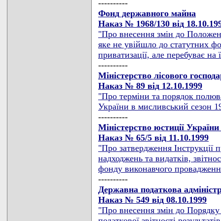
----------
Фонд державного майна
Наказ № 1968/130 від 18.10.19
"Про внесення змін до Положе
яке не увійшло до статутних фо
приватизації, але перебуває на 
----------
Міністерство лісового господ
Наказ № 89 від 12.10.1999
"Про терміни та порядок полюва
України в мисливський сезон 19
----------
Міністерство юстиції України
Наказ № 65/5 від 11.10.1999
"Про затвердження Інструкції 
надходжень та видатків, звітно
фонду виконавчого провадженн
----------
Державна податкова адмініст
Наказ № 549 від 08.10.1999
"Про внесення змін до Порядку 
податкової звітності результатів