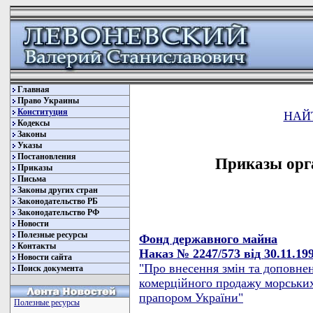
Главная
Право Украины
Конституция
НАЙ
Кодексы
Законы
Указы
Постановления
Приказы орг
Приказы
Письма
Законы других стран
Законодательство РБ
Законодательство РФ
Новости
Полезные ресурсы
Фонд державного майна
Контакты
Наказ № 2247/573 від 30.11.19
Новости сайта
"Про внесення змін та доповне
Поиск документа
комерційного продажу морських
прапором України"
Полезные ресурсы
----------