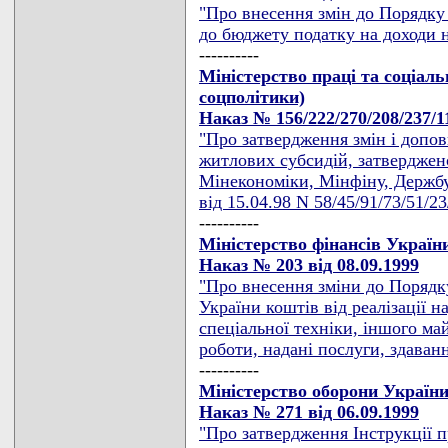
"Про внесення змін до Порядку 
до бюджету податку на доходи 
----------
Міністерство праці та соціаль
соцполітики)
Наказ № 156/222/270/208/237/11
"Про затвердження змін і допо
житлових субсидій, затверджен
Мінекономіки, Мінфіну, Держбу
від 15.04.98 N 58/45/91/73/51/23
----------
Міністерство фінансів Україн
Наказ № 203 від 08.09.1999
"Про внесення зміни до Порядк
України коштів від реалізації н
спеціальної техніки, іншого ма
роботи, надані послуги, здаван
----------
Міністерство оборони Україн
Наказ № 271 від 06.09.1999
"Про затвердження Інструкції 