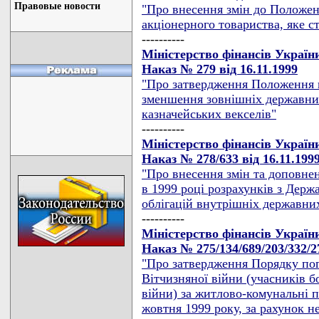
Правовые новости
"Про внесення змін до Положен
акціонерного товариства, яке с
----------
Міністерство фінансів Україн
Наказ № 279 від 16.11.1999
"Про затвердження Положення 
зменшення зовнішніх державних
казначейських векселів"
----------
Міністерство фінансів Україн
Наказ № 278/633 від 16.11.199
"Про внесення змін та доповне
в 1999 році розрахунків з Дер
облігацій внутрішніх державни
----------
Міністерство фінансів Україн
Наказ № 275/134/689/203/332/27
"Про затвердження Порядку пог
Вітчизняної війни (учасників бо
війни) за житлово-комунальні п
жовтня 1999 року, за рахунок не