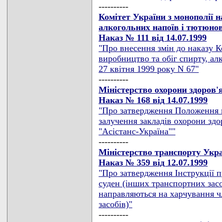
----------
Комітет України з монополії н
алкогольних напоїв і тютюно
Наказ № 111 від 14.07.1999
"Про внесення змін до наказу К
виробництво та обіг спирту, ал
27 квітня 1999 року N 67"
----------
Міністерство охорони здоров'
Наказ № 168 від 14.07.1999
"Про затвердження Положення п
залучення закладів охорони здо
"Асістанс-Україна""
----------
Міністерство транспорту Укра
Наказ № 359 від 12.07.1999
"Про затвердження Інструкції п
суден (інших транспортних засо
направляються на харчування ч
засобів)"
----------