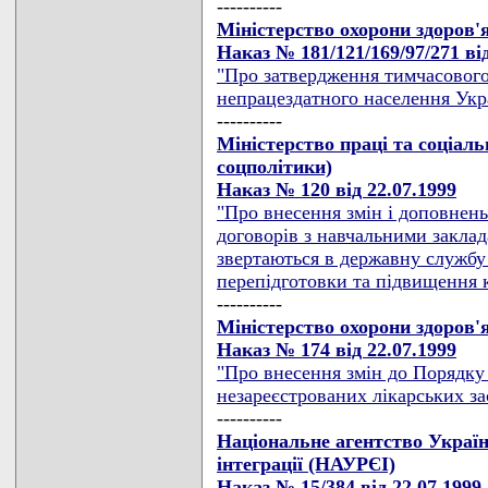
----------
Міністерство охорони здоров'
Наказ № 181/121/169/97/271 від
"Про затвердження тимчасового
непрацездатного населення Укр
----------
Міністерство праці та соціаль
соцполітики)
Наказ № 120 від 22.07.1999
"Про внесення змін і доповнень
договорів з навчальними заклад
звертаються в державну службу 
перепідготовки та підвищення к
----------
Міністерство охорони здоров'
Наказ № 174 від 22.07.1999
"Про внесення змін до Порядку
незареєстрованих лікарських за
----------
Національне агентство Україн
інтеграції (НАУРЄІ)
Наказ № 15/384 від 22.07.1999