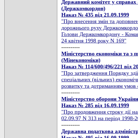
Державний комітет у справах
(Держкомкордон)
Наказ № 435 від 21.09.1999
"Про внесення змін та доповне
дорожнього руху Держкомкордо
Голови Держкомкордону - Кома
24 квітня 1998 року N 169"
----------
Міністерство економіки та з п
(Мінекономіки)
Наказ № 114/600/496/221 від 20
"Про затвердження Порядку зд
спеціальних (вільних) економіч
розвитку та дотриманням умов с
----------
Міністерство оборони Україн
Наказ № 285 від 16.09.1999
"Про продовження строку дії на
02.09.97 N 313 на період 1998-2
----------
Державна податкова адмініст
Наказ № 495 від 16.09.1999