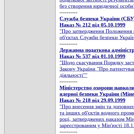
без створення юридичної особи
----------
Служба безпеки України (СБУ
Наказ № 212 від 05.10.1999
"Про затвердження Положення п
об'єктах Служби безпеки Украї
----------
Державна податкова адмініст
Наказ № 537 від 01.10.1999
"Щодо скасування Порядку заст
Закону України "Про патентува
діяльності""
----------
Міністерство охорони навкол
ядерної безпеки України (Мін
Наказ № 218 від 29.09.1999
"Про внесення змін та доповнен
та інших об'єктів водного пром
році, затверджених наказом Мін
зареєстрованим у Мін'юсті 18.11.
----------