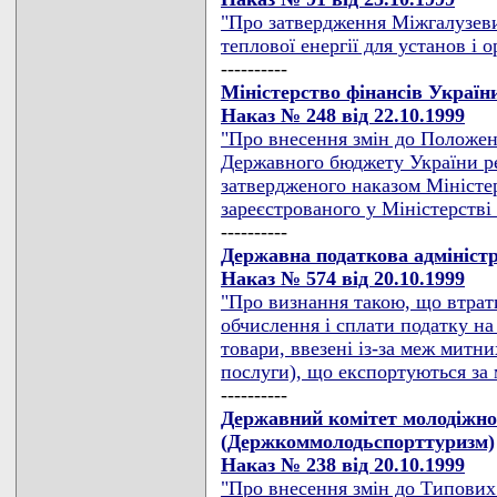
"Про затвердження Міжгалузев
теплової енергії для установ і 
----------
Міністерство фінансів Україн
Наказ № 248 від 22.10.1999
"Про внесення змін до Положен
Державного бюджету України ре
затвердженого наказом Міністер
зареєстрованого у Міністерстві 
----------
Державна податкова адмініст
Наказ № 574 від 20.10.1999
"Про визнання такою, що втрати
обчислення і сплати податку на
товари, ввезені із-за меж митни
послуги), що експортуються за 
----------
Державний комітет молодіжної
(Держкоммолодьспорттуризм)
Наказ № 238 від 20.10.1999
"Про внесення змін до Типових 