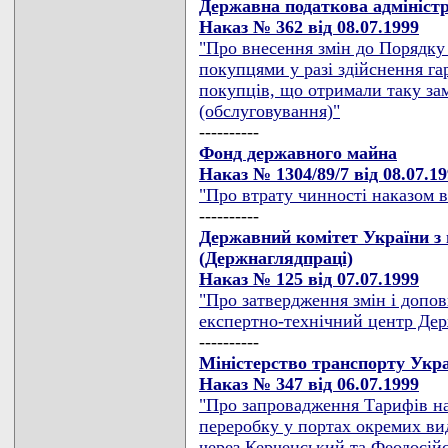
Державна податкова адмініст
Наказ № 362 від 08.07.1999
"Про внесення змін до Порядку
покупцями у разі здійснення гар
покупців, що отримали таку зам
(обслуговування)"
----------
Фонд державного майна
Наказ № 1304/89/7 від 08.07.1
"Про втрату чинності наказом в
----------
Державний комітет України з 
(Держнаглядпраці)
Наказ № 125 від 07.07.1999
"Про затвердження змін і допо
експертно-технічний центр Де
----------
Міністерство транспорту Укра
Наказ № 347 від 06.07.1999
"Про запровадження Тарифів на
переробку у портах окремих ви
через Керченський та Феодосійс