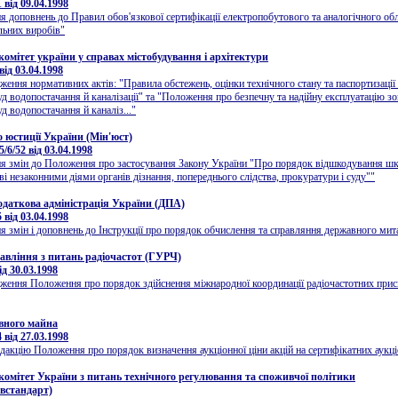
від 09.04.1998
я доповнень до Правил обов'язкової сертифікації електропобутового та аналогічного об
льних виробів"
омітет україни у справах містобудування і архітектури
ід 03.04.1998
ження нормативних актів: "Правила обстежень, оцінки технічного стану та паспортизації
уд водопостачання й каналізації" та "Положення про безпечну та надійну експлуатацію з
д водопостачання й каналіз..."
о юстиції України (Мін'юст)
/6/52 від 03.04.1998
я змін до Положення про застосування Закону України "Про порядок відшкодування шк
і незаконними діями органів дізнання, попереднього слідства, прокуратури і суду""
даткова адміністрація України (ДПА)
від 03.04.1998
я змін і доповнень до Інструкції про порядок обчислення та справляння державного мит
авління з питань радіочастот (ГУРЧ)
д 30.03.1998
ження Положення про порядок здійснення міжнародної координації радіочастотних прис
вного майна
від 27.03.1998
дакцію Положення про порядок визначення аукціонної ціни акцій на сертифікатних аукц
омітет України з питань технічного регулювання та споживчої політики
встандарт)