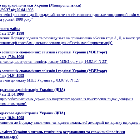
о аграрної політики України (Мінагрополітики)
89/37 від 20.04.1998
я змін і доповнень до Порядку забезпечення сільськогосподарських товаровиробників 
д урожай 1998 року"
вного майна
від 17.04.1998
ження Порядку подання та розгляду заяв на приватизацію об'єктів груп А, Д, а також гр
риватизації способами, встановленими для об'єктів малої приватизації)"
о зовнішніх економічних зв'язків і торгівлі України (МЗЕЗторг)
від 17.04.1998
я таким, що втратив чинність, наказу МЗЕЗторгу від 14.02.94 N 23"
о зовнішніх економічних зв'язків і торгівлі України (МЗЕЗторг)
від 14.04.1998
я змін до наказу МЗЕЗ України від 03.07.95 N 127"
даткова адміністрація України (ДПА)
від 11.04.1998
ацію роботи місцевих державних податкових органів із прискорення видачі довідок з
ійними номерами"
даткова адміністрація України (ДПА)
від 10.04.1998
повнення до Порядку заповнення та подання податкової декларації по податку на додану 
омітет України з питань технічного регулювання та споживчої політики
встандарт)