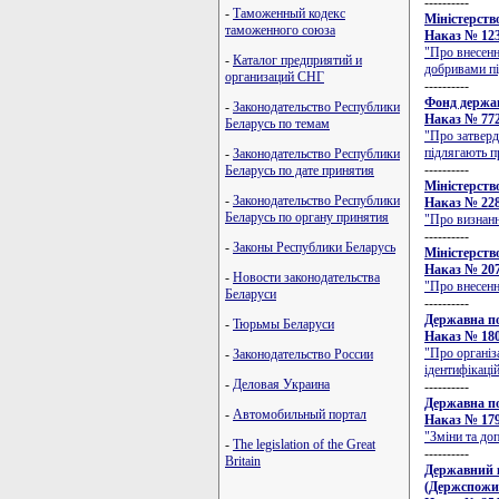
----------
-
Таможенный кодекс
Міністерств
таможенного союза
Наказ № 123/
"Про внесенн
-
Каталог предприятий и
добривами пі
организаций СНГ
----------
Фонд держа
-
Законодательство Республики
Наказ № 772 
Беларусь по темам
"Про затверд
підлягають п
-
Законодательство Республики
----------
Беларусь по дате принятия
Міністерств
-
Законодательство Республики
Наказ № 228 
Беларусь по органу принятия
"Про визнанн
----------
-
Законы Республики Беларусь
Міністерств
Наказ № 207 
-
Новости законодательства
"Про внесенн
Беларуси
----------
Державна по
-
Тюрьмы Беларуси
Наказ № 180 
"Про організ
-
Законодательство России
ідентифікац
-
Деловая Украина
----------
Державна по
-
Автомобильный портал
Наказ № 179 
"Зміни та до
-
The legislation of the Great
----------
Britain
Державний к
(Держспожи