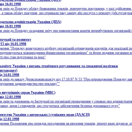
ід 16.01.1998
я змін до Порядку обліку бракованих товарів, повернутих покупцями, у разі здійснення
в, а також обліку покупців, що отримали таку заміну або послуги з ремонту (обслуговува
даткова адміністрація України (ДПА)
ід 16.01.1998
я змін до Порядку складання звіту про використання коштів неприбуткових організацій 
рукції та розвитку
15 від 16.01.1998
ження "Порядку конкурсного відбору організацій-отримувачів кредитів для реалізації і
 підтримуються міжнародними фінансовими організаціями" та форм подання органами в
ті про стан підготовки та реал"
омітет України з питань технічного регулювання та споживчої політики
встандарт)
д 14.01.1998
я змін до наказу Держспоживзахисту від 17.10.97 N 53 "Про впровадження Порядку на
орушення задконодавства про рекламу""
о внутрiшнiх справ України (МВС)
ід 12.01.1998
я змін та доповнень до Інструкції по організації провадження у справах про адміністрати
авил, норм і стандартів, що стосуються забезпечення безпеки дорожнього руху"
ентство України з авторських і суміжних прав (ДААСП)
д 12.01.1998
ження Положення про порядок погодження на ввезення товарів, імпорт яких підлягає л