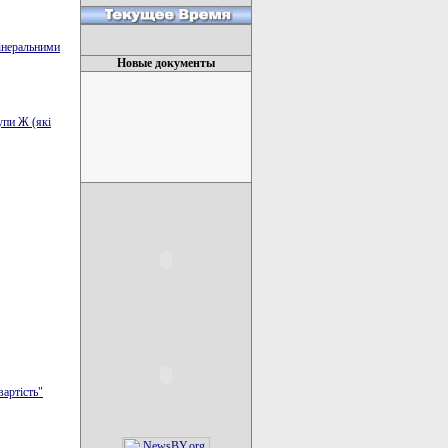
мінеральними
Новые документы
упи Ж (які
вартість"