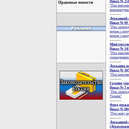
Наказ № 251 
Правовые новости
"Про внесенн
комплектува
----------
Державний к
Наказ № 69 в
"Про затверд
мереж і спор
мереж і спору
----------
Міністерств
Наказ № 14/5
"Про внесенн
громадянинов
----------
Державна по
Наказ № 165 
"Про внесенн
----------
Головне упр
Наказ № 5 ві
"Про затверд
Україні"
----------
Фонд держа
Наказ № 604 
"Про нову ре
----------
Державний к
(Держспожи