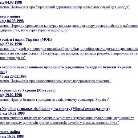
ід 04.03.1998
ження Положення про Український державний центр соціальних служб для молоді"
вного майна
від 04.03.1998
ження Порядку проведення конкурсу на укладання договору оренди цілісного майновог
ідприємства, його структурного підрозділу"
о освіти і науки України (МОН)
ід 27.02.1998
ження Інструкції про порядок організації розробки, виробництва та доставки друкованих
ників до закладів освіти та Інструкції про порядок організації розробки, виробництва та
них приладів та"
о охорони навколишнього природного середовища та ядерної безпеки України
еки)
6 від 20.02.1998
ження Положення про зоологічний парк загальнодержавного значення"
о транспорту України (Мінтранс)
ід 19.02.1998
ження Правил безпеки громадян на залізничному транспорті України"
 України у справах сім'ї, молоді та спорту (Мінсім'ямолодьспорт)
 від 16.02.1998
ження типових штатних нормативів керівних і педагогічних працівників, медичного та
го персоналу притулків для неповнолітніх служби у справах неповнолітніх"
вного майна
від 16.02.1998