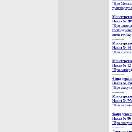
"Про Механіз
транспортува
----------
Міністерств
Наказ № 28/2
"Про затверд
господарюван
ними техніку
----------
Міністерств
Наказ № 14 в
"Про внесенн
----------
Міністерств
Наказ № 12 в
"Про затвер
----------
Фонд держа
Наказ № 154/
"Про скасув
----------
Міністерств
Наказ № 7/5 
"Про запрова
----------
Фонд держа
Наказ № 86 в
"Про скасува
----------
Державна по