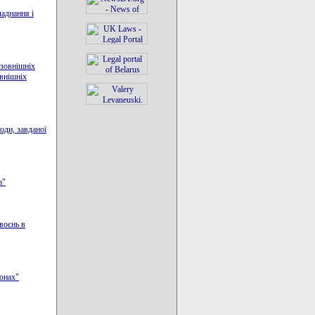
ладнання і
 зовнішніх
овнішніх
оди, завданої
а"
воєнь в
іонах"