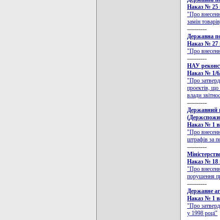
Наказ № 25 в
"Про внесенн
замін товарі
----------
Державна по
Наказ № 27 в
"Про внесенн
----------
НАУ реконст
Наказ № 1/6/
"Про затверд
проектів, що
влади звітнос
----------
Державний к
(Держспожи
Наказ № 1 ві
"Про внесенн
штрафів за п
----------
Мiнiстерств
Наказ № 18 в
"Про внесенн
порушення пр
----------
Державне аг
Наказ № 1 ві
"Про затверд
у 1998 році"