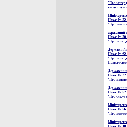
"Про затверд
входять до с
----------
Міністерств
Наказ № 22 в
"Про умови 
----------
державний к
Наказ № 20 в
"Про затверд
----------
Державний к
Наказ № 62 в
"Про затверд
Прикордонних
----------
Державний к
Наказ № 27 в
"Про визнанн
----------
Державний 
Наказ № 57 в
"Про скасува
----------
Міністерств
Наказ № 56 в
"Про внесенн
----------
Міністерств
Наказ № 10 в