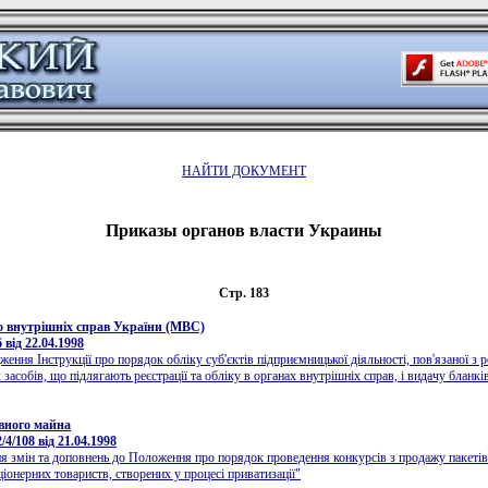
НАЙТИ ДОКУМЕНТ
Приказы органов власти Украины
Стр. 183
о внутрiшнiх справ України (МВС)
від 22.04.1998
ення Інструкції про порядок обліку суб'єктів підприємницької діяльності, пов'язаної з р
засобів, що підлягають реєстрації та обліку в органах внутрішніх справ, і видачу бланкі
вного майна
4/108 від 21.04.1998
я змін та доповнень до Положення про порядок проведення конкурсів з продажу пакетів
ціонерних товариств, створених у процесі приватизації"