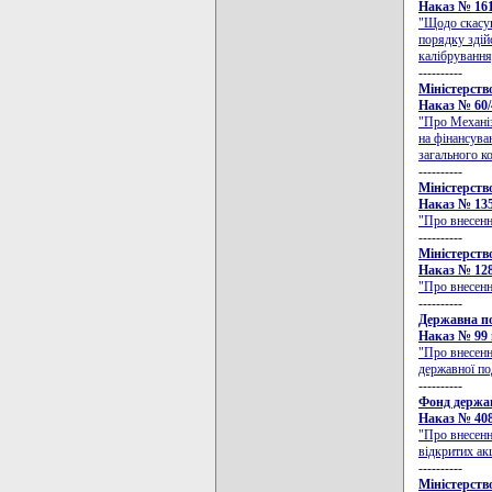
Наказ № 161 
"Щодо скасув
порядку здій
калібрування
----------
Міністерств
Наказ № 60/4
"Про Механіз
на фінансува
загального к
----------
Міністерств
Наказ № 135 
"Про внесенн
----------
Міністерств
Наказ № 128 
"Про внесенн
----------
Державна по
Наказ № 99 в
"Про внесенн
державної по
----------
Фонд держа
Наказ № 408/
"Про внесенн
відкритих ак
----------
Міністерство