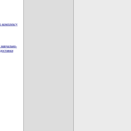
о комплексу
 навчально-
 доставки