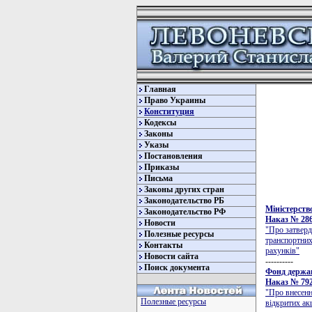
Главная
Право Украины
Конституция
Кодексы
Законы
Указы
Постановления
Приказы
Письма
Законы других стран
Законодательство РБ
Мiнiстерств
Законодательство РФ
Наказ № 286 
Новости
"Про затвердж
Полезные ресурсы
транспортних 
Контакты
рахунків"
Новости сайта
----------
Поиск документа
Фонд держа
Наказ № 792/
"Про внесенн
Полезные ресурсы
відкритих ак