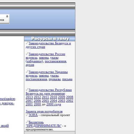
Законодательство Беларуси и
других стран
Законодательство России
кодексы
,
законы
,
указы
(избранное)
,
постановления
,
архив
Законодательство Украины
кодексы
,
законы
,
указы
,
постановления
,
приказы
,
письма
Законодательство Республики
Беларусь по дате принятия
:
2013
2012
2011
2010
2009
2008
еалізацією
2007
2006
2005
2004
2003
2002
в довідок-
2001
2000
до
2000 года
Защита прав потребителя
ЗОНА
- специальный проект
Бюллетень
 акцій
"ПРЕДПРИНИМАТЕЛЬ"
- о
предпринимателях.