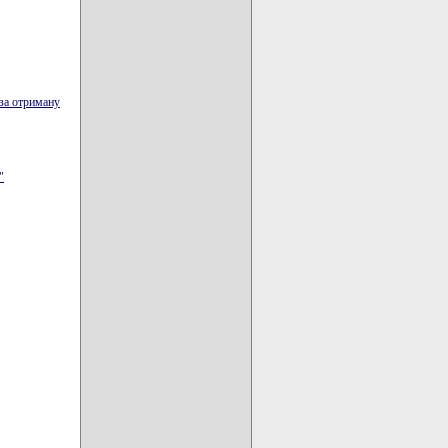
 за отриману
"