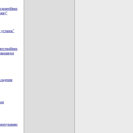
 гарантійних
ння)"
і установ"
нвестиційних
иконавчої
кладення
вні
іцензуванню