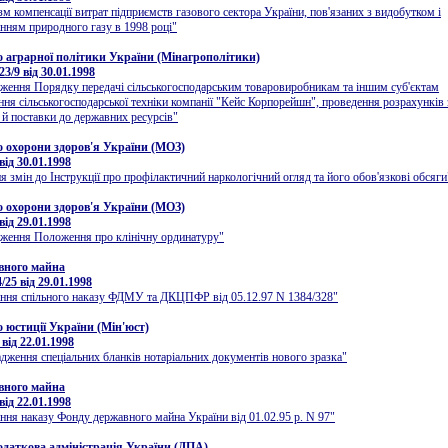
м компенсації витрат підприємств газового сектора України, пов'язаних з видобутком і
нням природного газу в 1998 році"
о аграрної політики України (Мінагрополітики)
3/9 від 30.01.1998
ження Порядку передачі сільськогосподарським товаровиробникам та іншим суб'єктам
ня сільськогосподарської техніки компанії "Кейс Корпорейшн", проведення розрахунків
 й поставки до державних ресурсів"
о охорони здоров'я України (МОЗ)
ід 30.01.1998
я змін до Інструкції про профілактичний наркологічний огляд та його обов'язкові обсяги
о охорони здоров'я України (МОЗ)
ід 29.01.1998
дження Положення про клінічну ординатуру"
вного майна
25 від 29.01.1998
ання спільного наказу ФДМУ та ДКЦПФР від 05.12.97 N 1384/328"
о юстиції України (Мін'юст)
від 22.01.1998
дження спеціальних бланків нотаріальних документів нового зразка"
вного майна
ід 22.01.1998
ння наказу Фонду державного майна України від 01.02.95 р. N 97"
даткова адміністрація України (ДПА)