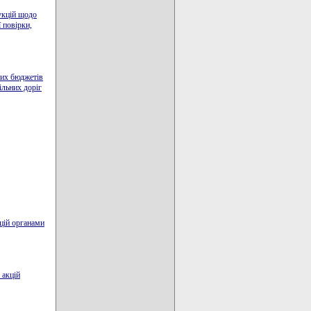
укцій щодо
 повірки,
вих бюджетів
ільних доріг
кцій органами
 акцій