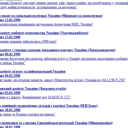
ження Порядку продажу цінних паперів, паїв, іншого майна, що перебувають у державній
кладу майна підприємств, розташованих за кордоном"
о праці та соціальної політики України (Мінпраці та соцполітики)
ід 13.02.1998
оплати праці працівників рятувальних формувань МНС України"
омітет рибного господарства України (Укрдержрибгосп)
ід 13.02.1998
ження режимів рибальства в 1998 році"
омітет у справах охорони державного кордону України (Держкомкордон)
ід 06.02.1998
ження Інструкції про порядок заборони в'їзду в Україну іноземцям посадовими особами
 військ України"
омітет зв'язку та інформатизації України
ід 04.02.1998
я таким, що втратив чинність, наказу Міністерства зв'язку України від 04.12.96 N 258"
митний комітет України (Держмитслужба)
ід 03.02.1998
ння п.1 наказу Держмиткому від 18.04.95 N 172"
о зовнішніх економічних зв'язків і торгівлі України (МЗЕЗторг)
ід 30.01.1998
я зміни до Правил торгівлі на ринках"
о економіки та з питань Європейської інтеграції України (Мінекономіки)
ід 30.01.1998