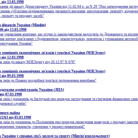
від 13.03.1998
ання дії наказу Держстандарту України від 11.02.94 р. за N 29 "Про затвердження інстр
снення суб'єктами підприємницької діяльності ввезення, виготовлення, ремонту, відомчої
, прокату та продажу засобі"
о фінансів України (Мінфін)
6 від 13.03.1998
м управління коштами, що згідно із законодавством надходять до Державного та місце
ння витрат, пов'язаних з будівництвом, реконструкцією, ремонтом і утриманням автомоб
ористування України"
о зовнішніх економічних зв'язків і торгівлі України (МЗЕЗторг)
від 12.03.1998
я змін до наказу МЗЕЗторгу від 26.12.97 N 678"
о зовнішніх економічних зв'язків і торгівлі України (МЗЕЗторг)
від 09.03.1998
я змін до Правил роздрібної торгівлі тютюновими виробами"
даткова адміністрація України (ДПА)
ід 07.03.1998
я змін і доповнень до Інструкції про порядок застосування та стягнення фінансових сан
даткової служби"
вного майна
2/63 від 05.03.1998
я змін та доповнень до Положення про порядок проведення конкурсів з продажу пакетів
ціонерних товариств, створених у процесі приватизації"
 України у справах сім'ї, молоді та спорту (Мінсім'ямолодьспорт)