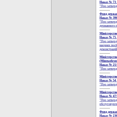
Наказ № 73 в
"Про затверд
----------
Фонд держа
Наказ № 396 
"Про затверд
державного п
----------
Міністерств
Наказ № 75 в
"Про затверд
наочних посіб
демонстрацій
----------
Міністерств
(Мінекобезп
Наказ № 21/4
"Про затверд
----------
Міністерств
Наказ № 54 в
"Про затверд
----------
Міністерство
Наказ № 47/7
"Про затверд
обслуговуючо
----------
Фонд держа
Наказ № 236 