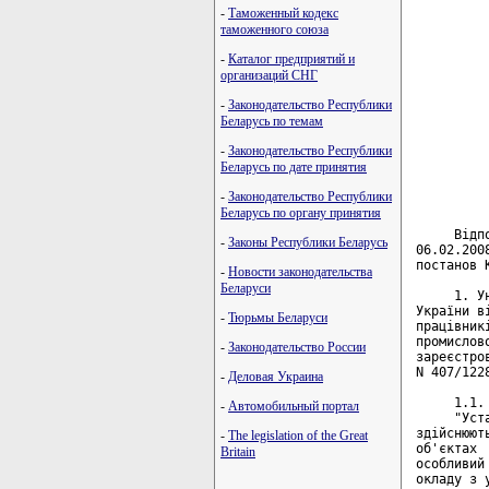
-
Таможенный кодекс
таможенного союза
-
Каталог предприятий и
организаций СНГ
-
Законодательство Республики
Беларусь по темам
-
Законодательство Республики
Беларусь по дате принятия
-
Законодательство Республики
Беларусь по органу принятия
-
Законы Республики Беларусь
-
Новости законодательства
Беларуси
-
Тюрьмы Беларуси
-
Законодательство России
-
Деловая Украина
-
Автомобильный портал
-
The legislation of the Great
Britain