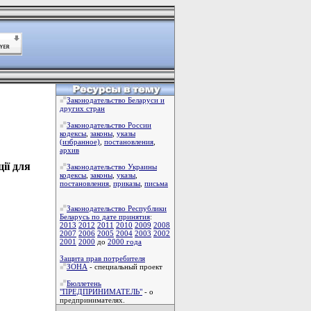
Законодательство Беларуси и
других стран
Законодательство России
кодексы
,
законы
,
указы
(избранное)
,
постановления
,
архив
ії для
Законодательство Украины
кодексы
,
законы
,
указы
,
постановления
,
приказы
,
письма
Законодательство Республики
Беларусь по дате принятия
:
2013
2012
2011
2010
2009
2008
2007
2006
2005
2004
2003
2002
2001
2000
до
2000 года
Защита прав потребителя
ЗОНА
- специальный проект
Бюллетень
"ПРЕДПРИНИМАТЕЛЬ"
- о
предпринимателях.