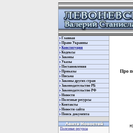
Главная
Право Украины
Конституция
Кодексы
Законы
Указы
Постановления
Про п
Приказы
Письма
Законы других стран
Законодательство РБ
Законодательство РФ
Новости
Полезные ресурсы
Контакты
Новости сайта
Поиск документа
Полезные ресурсы