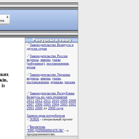
Законодательство Беларуси и
других стран
Законодательство России
кодексы
,
законы
,
указы
(избранное)
,
постановления
,
архив
иких
Законодательство Украины
кодексы
,
законы
,
указы
,
ків,
постановления
,
приказы
,
письма
 із
Законодательство Республики
Беларусь по дате принятия
:
2013
2012
2011
2010
2009
2008
2007
2006
2005
2004
2003
2002
2001
2000
до
2000 года
Защита прав потребителя
ЗОНА
- специальный проект
Бюллетень
"ПРЕДПРИНИМАТЕЛЬ"
- о
предпринимателях.