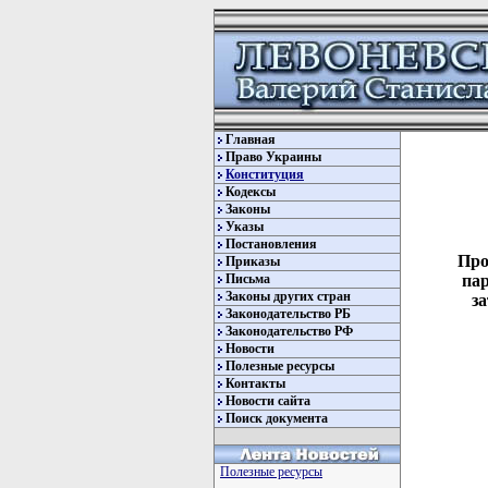
Главная
Право Украины
Конституция
Кодексы
Законы
Указы
Постановления
Про
Приказы
Письма
пар
Законы других стран
за
Законодательство РБ
Законодательство РФ
Новости
Полезные ресурсы
Контакты
Новости сайта
Поиск документа
Полезные ресурсы