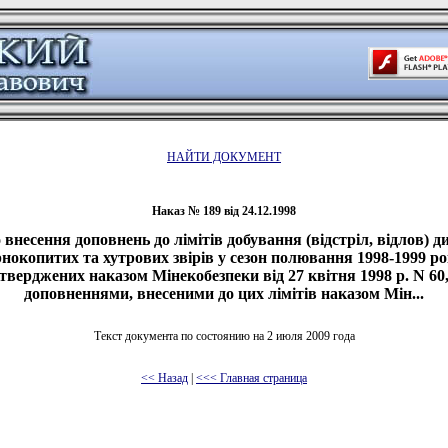
НАЙТИ ДОКУМЕНТ
Наказ № 189 від 24.12.1998
 внесення доповнень до лімітів добування (відстріл, відлов) д
нокопитих та хутрових звірів у сезон полювання 1998-1999 ро
тверджених наказом Мінекобезпеки від 27 квітня 1998 р. N 60,
доповненнями, внесеними до цих лімітів наказом Мін...
Текст документа по состоянию на 2 июля 2009 года
<< Назад
|
<<< Главная страница