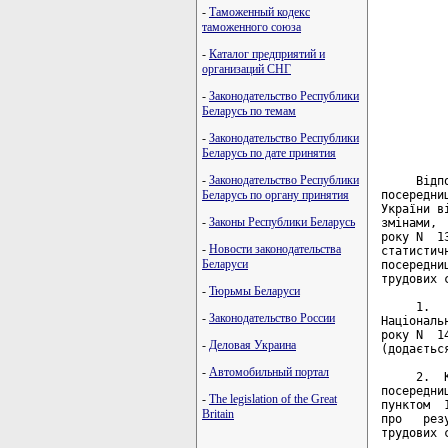
-
Таможенный кодекс
таможенного союза
-
Каталог предприятий и
организаций СНГ
-
Законодательство Республики
Беларусь по темам
-
Законодательство Республики
Беларусь по дате принятия
-
Законодательство Республики
Беларусь по органу принятия
-
Законы Республики Беларусь
-
Новости законодательства
Беларуси
-
Тюрьмы Беларуси
-
Законодательство России
-
Деловая Украина
-
Автомобильный портал
-
The legislation of the Great
Britain