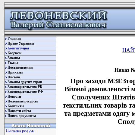
Главная
Право Украины
Конституция
НАЙ
Кодексы
Законы
Указы
Постановления
Наказ № 
Приказы
Письма
Про заходи МЗЕЗто
Законы других стран
Законодательство РБ
Візової домовленості
Законодательство РФ
Сполучених Штатів
Новости
Полезные ресурсы
текстильних товарів т
Контакты
Новости сайта
та предметами одягу 
Поиск документа
Спол
Полезные ресурсы