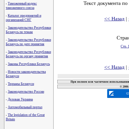
Текст документа по
-
Таможенный кодекс
таможенного союза
-
Каталог предприятий и
<< Назад
|
организаций СНГ
-
Законодательство Республики
Беларусь по темам
Стра
-
Законодательство Республики
Беларусь по дате принятия
Стр. 
-
Законодательство Республики
Беларусь по органу принятия
-
Законы Республики Беларусь
<< Назад
|
-
Новости законодательства
Беларуси
При полном или частичном использовании 
-
Тюрьмы Беларуси
© 2006
-
Законодательство России
-
Деловая Украина
-
Автомобильный портал
-
The legislation of the Great
Britain