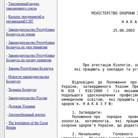
-
Таможенный кодекс
таможенного союза
-
Каталог предприятий и
организаций СНГ
-
Законодательство Республики
Беларусь по темам
-
Законодательство Республики
Беларусь по дате принятия
-
Законодательство Республики
Беларусь по органу принятия
-
Законы Республики Беларусь
-
Новости законодательства
Беларуси
-
Тюрьмы Беларуси
-
Законодательство России
-
Деловая Украина
-
Автомобильный портал
-
The legislation of the Great
Britain