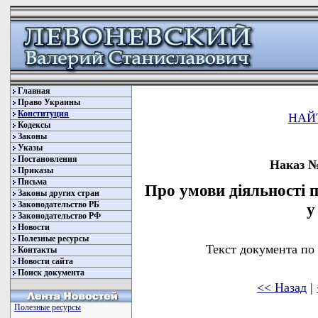
Главная
Право Украины
Конституция
НАЙ
Кодексы
Законы
Указы
Постановления
Наказ № 
Приказы
Письма
Про умови діяльності 
Законы других стран
Законодательство РБ
у
Законодательство РФ
Новости
Полезные ресурсы
Текст документа по
Контакты
Новости сайта
Поиск документа
<< Назад
|
Полезные ресурсы