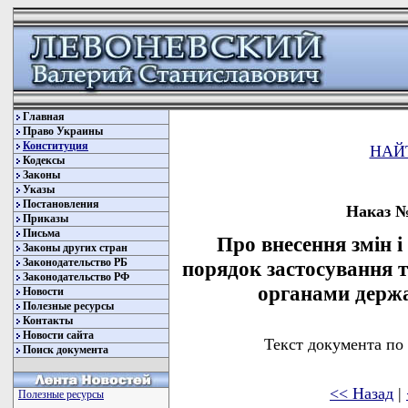
Главная
Право Украины
Конституция
НАЙ
Кодексы
Законы
Указы
Постановления
Наказ № 
Приказы
Письма
Про внесення змін і
Законы других стран
Законодательство РБ
порядок застосування т
Законодательство РФ
органами держа
Новости
Полезные ресурсы
Контакты
Новости сайта
Текст документа по
Поиск документа
<< Назад
|
Полезные ресурсы