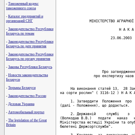
-
Таможенный кодекс
таможенного союза
-
Каталог предприятий и
организаций СНГ
-
Законодательство Республики
Беларусь по темам
-
Законодательство Республики
Беларусь по дате принятия
-
Законодательство Республики
Беларусь по органу принятия
-
Законы Республики Беларусь
-
Новости законодательства
Беларуси
-
Тюрьмы Беларуси
-
Законодательство России
-
Деловая Украина
-
Автомобильный портал
-
The legislation of the Great
Britain