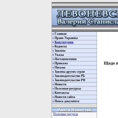
Главная
Право Украины
Конституция
Кодексы
Законы
Указы
Постановления
Щодо по
Приказы
Письма
Законы других стран
Законодательство РБ
Законодательство РФ
Новости
Полезные ресурсы
Контакты
Новости сайта
Поиск документа
Полезные ресурсы