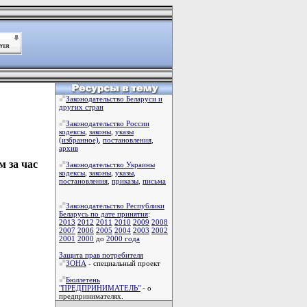
Законодательство Беларуси и
других стран
Законодательство России
кодексы
,
законы
,
указы
(избранное)
,
постановления
,
архив
м за час
Законодательство Украины
кодексы
,
законы
,
указы
,
постановления
,
приказы
,
письма
Законодательство Республики
Беларусь по дате принятия
:
2013
2012
2011
2010
2009
2008
2007
2006
2005
2004
2003
2002
2001
2000
до
2000 года
Защита прав потребителя
ЗОНА
- специальный проект
Бюллетень
"ПРЕДПРИНИМАТЕЛЬ"
- о
предпринимателях.