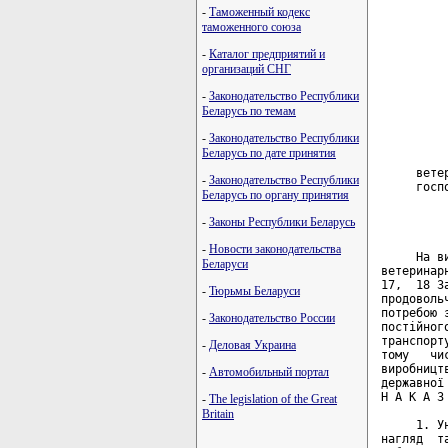
-
Таможенный кодекс
таможенного союза
-
Каталог предприятий и
организаций СНГ
-
Законодательство Республики
Беларусь по темам
-
Законодательство Республики
Беларусь по дате принятия
-
Законодательство Республики
Беларусь по органу принятия
-
Законы Республики Беларусь
-
Новости законодательства
Беларуси
-
Тюрьмы Беларуси
-
Законодательство России
-
Деловая Украина
-
Автомобильный портал
-
The legislation of the Great
Britain