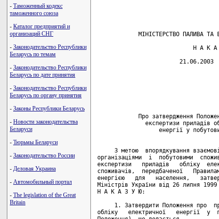
-
Таможенный кодекс
таможенного союза
-
Каталог предприятий и
организаций СНГ
-
Законодательство Республики
Беларусь по темам
-
Законодательство Республики
Беларусь по дате принятия
-
Законодательство Республики
Беларусь по органу принятия
-
Законы Республики Беларусь
-
Новости законодательства
Беларуси
-
Тюрьмы Беларуси
-
Законодательство России
-
Деловая Украина
-
Автомобильный портал
-
The legislation of the Great
Britain