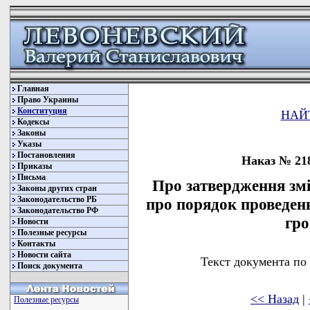
Главная
Право Украины
Конституция
НАЙ
Кодексы
Законы
Указы
Постановления
Наказ № 218
Приказы
Письма
Про затвердження зм
Законы других стран
Законодательство РБ
про порядок проведенн
Законодательство РФ
гро
Новости
Полезные ресурсы
Контакты
Новости сайта
Текст документа по
Поиск документа
<< Назад
|
Полезные ресурсы