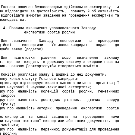
 Експерт повинен безпосередньо здійснювати експертизу  та

но відповідати за достовірність,  повноту й об'єктивність

 відповідати вимогам завдання на проведення експертизи та

конодавства.

  4. Правила визначення уповноваженого Закладу

            експертизи сортів рослин

 Для  визначення   Закладу   експертизи   на   проведення

ційної     експертизи    Установа-кандидат    подає    до

лужби заяву (додаток).

 Для   підготовки   рішення   щодо   визначення   закладу

и,  що  не  входить  в державну систему з охорони прав на

лин, наказом Держсортслужби створюється комісія.

 Комісія розглядає заяву і додані до неї документи:

рену копію статуту Установи-кандидата;

оцтво, що підтверджує кваліфікацію з питання  організації

ння наукової і науково-технічної експертизи;

дку про  наявність  колекцій  сортів  рослин,  генетичних

хвороб;

дку про  наявність  дослідних  ділянок,   діючих   споруд

ґрунту;

дку про наявність методик  проведення  експертизи  сортів

ок експертів  та  копії  свідоцтв  на   проведення   ними

чи науково-технічної експертизи або інших документів,  що

замінити;

дку про  наявність  первинної документації для проведення

 рослин;
