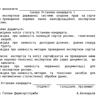
у визначити _____________________________________________

                  (назва Установи-кандидата )

  експертизи  державної  системи  охорони  прав  на сорти

я проведення  окремих  ланок  кваліфікаційної  експертизи

лин.

аяви додаються:

авірена копія статуту Установи-кандидата.

овідка  про наявність колекцій сортів рослин,  генетичних

хвороб.

овідка  про  наявність  дослідних ділянок,  діючих споруд

ґрунту.

овідка про наявність методик проведення експертизи сортів

писок  експертів та копії сертифікатів на проведення ними

чи науково-технічної експертизи або інших документів,  що

замінити.

овідка   про   наявність   первинної   документації   для

я експертизи рослин.

овідка про наявність методик  та  технічних  засобів  для

я математично-статистичної обробки даних.

 Установи-кандидата ___________   _______________________

                      (підпис)      (ініціали, прізвище)

к Голови Держсортслужби                       А.Бочкарьов
