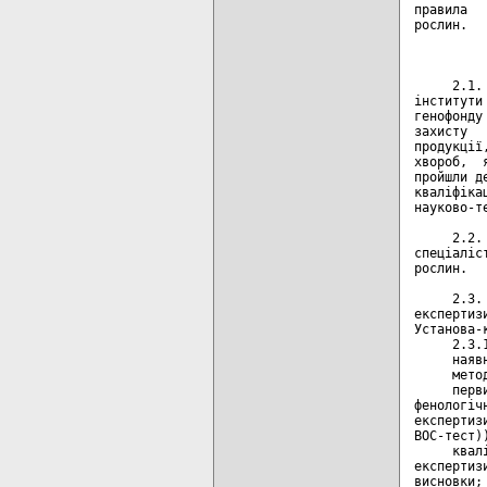
правила  
рослин.

         
     2.1.
інститути
генофонду
захисту  
продукції
хвороб,  
пройшли д
кваліфіка
науково-т
     2.2.
спеціаліс
рослин.

     2.3.
експертиз
Установа-
     2.3.
     наяв
     мето
     перв
фенологіч
експертиз
ВОС-тест))
     квал
експертиз
висновки;
