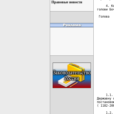
Правовые новости
     4. К
голови Боч
 Голова  
         
         
         
         
         
         
         
         
         
         
         
         
         
     1.1.
Державну 
постаново
( 1182-200
     1.2.