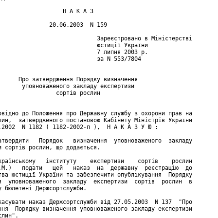
                   Н А К А З

               20.06.2003  N 159

                             Зареєстровано в Міністерстві

                             юстиції України

                             7 липня 2003 р.

                             за N 553/7804

      Про затвердження Порядку визначення

       уповноваженого закладу експертизи

                 сортів рослин

овідно до Положення про Державну службу з охорони прав на

лин,  затвердженого постановою Кабінету Міністрів України

.2002  N 1182 ( 1182-2002-п ),  Н А К А З У Ю :

атвердити   Порядок   визначення  уповноваженого  закладу

и сортів рослин, що додається.

країнському   інституту    експертизи    сортів    рослин

.М.)   подати   цей   наказ  на  державну  реєстрацію  до

тва юстиції України та забезпечити опублікування  Порядку

я  уповноваженого  закладу  експертизи  сортів  рослин  в

у бюлетені Держсортслужби.

касувати наказ Держсортслужби від 27.05.2003  N 137  "Про

ння  Порядку визначення уповноваженого закладу експертизи

лин".
