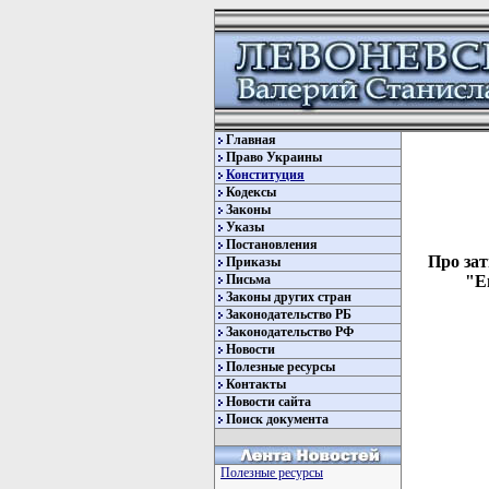
Главная
Право Украины
Конституция
Кодексы
Законы
Указы
Постановления
Про зат
Приказы
Письма
"Е
Законы других стран
Законодательство РБ
Законодательство РФ
Новости
Полезные ресурсы
Контакты
Новости сайта
Поиск документа
Полезные ресурсы
         