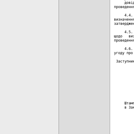
     дові
проведенн
     4.4.
визначенн
затвердже
     4.5.
щодо   ви
проведенн
     4.6.
угоду про
 Заступни
         
         
         
         
         
     Штам
     в За
         
         
         