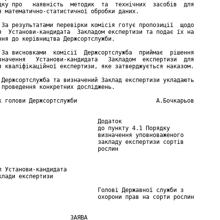
дку про   наявність  методик  та  технічних  засобів  для

я математично-статистичної обробки даних.

 За результатами перевірки комісія готує пропозиції  щодо

я  Установи-кандидата  Закладом експертизи та подає їх на

ння до керівництва Держсортслужби.

 За висновками  комісії  Держсортслужба  приймає  рішення

значення   Установи-кандидата   Закладом  експертизи  для

я кваліфікаційної експертизи, яке затверджується наказом.

 Держсортслужба та визначений Заклад експертизи укладають

 проведення конкретних досліджень.

к голови Держсортслужби                       А.Бочкарьов

                             Додаток

                             до пункту 4.1 Порядку

                             визначення уповноваженого

                             закладу експертизи сортів

                             рослин

п Установи-кандидата

клади експертизи

                             Голові Державної служби з

                             охорони прав на сорти рослин

                     ЗАЯВА
