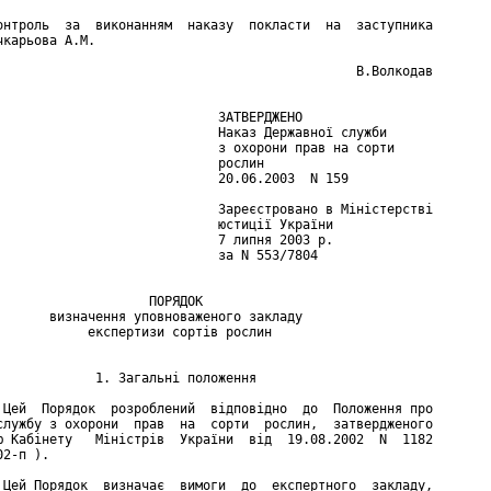
онтроль  за  виконанням  наказу  покласти  на  заступника

карьова А.М.

                                               В.Волкодав

                             ЗАТВЕРДЖЕНО

                             Наказ Державної служби

                             з охорони прав на сорти

                             рослин

                             20.06.2003  N 159

                             Зареєстровано в Міністерстві

                             юстиції України

                             7 липня 2003 р.

                             за N 553/7804

                    ПОРЯДОК

       визначення уповноваженого закладу

            експертизи сортів рослин

             1. Загальні положення

 Цей  Порядок  розроблений  відповідно  до  Положення про

службу з охорони  прав  на  сорти  рослин,  затвердженого

ю Кабінету   Міністрів  України  від  19.08.2002  N  1182

2-п ).

 Цей Порядок  визначає  вимоги  до  експертного  закладу,
