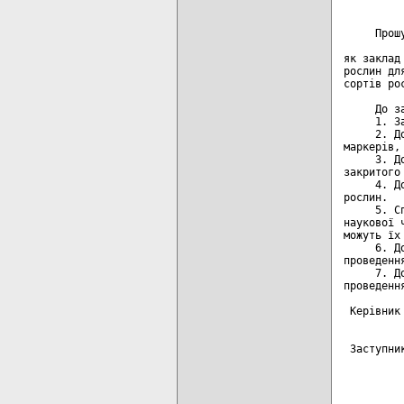
     Прош
         
як заклад
рослин дл
сортів рос
     До з
     1. З
     2. Д
маркерів, 
     3. Д
закритого 
     4. Д
рослин.

     5. С
наукової 
можуть їх 
     6. Д
проведенн
     7. Д
проведенн
 Керівник
         
 Заступни