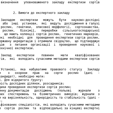
 визначення   уповноваженого  закладу  експертизи  сортів

        2. Вимоги до експертного закладу

 Закладом   експертизи   можуть   бути   науково-дослідні

  або  інші  установи,  які  ведуть  дослідження в галузі

 рослин,  генетики,  описової морфології,  сортознавства,

  рослин,   біохімії,   переробки   сільськогосподарської

,  що мають колекції сортів рослин,  генетичних маркерів,

які  необхідні  для  проведення експертизи сортів рослин,

ержавну акредитацію і отримали свідоцтво,  що підтверджує

цію   з  питання  організації  і  проведення  наукової  і

ехнічної експертизи.

 Заклад   експертизи    повинен    мати    кваліфікованих

тів,  які  володіють сучасними методами експертизи сортів

 Установі,  яка  набуватиме  правового  статусу   Закладу

и    з   охорони   прав   на   сорти   рослин   (далі   -

кандидат), необхідно мати:

1. Для відкритого ґрунту:

ність дослідних ділянок, розсадників;

дики проведення експертизи сортів рослин;

инну документацію   досліджень   (польові    журнали    з

них  спостережень  та  біометричних  вимірів;  журнали  з

и на вирізняльність, однорідність та стабільність (далі -

;

іфікованих спеціалістів, які володіють сучасними методами

и  сортів  рослин  та  відповідальні за кінцеві експертні
