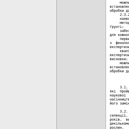
     можл
встановле
обробки да
     2.3.
     наяв
     мето
ґрунті;

     забе
для кожно
     перв
з  феноло
експертиз
     квал
експертиз
висновки;

     можл
встановле
обробки да
         
     3.1.
які  прой
наукової 
насінницт
його замін
     3.2.
селекції,
років,  в
декільком
рослин.
