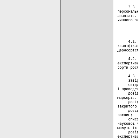
     3.3.
персональ
аналізів,
чинного за
         
         
     4.1.
кваліфіка
Держсортс
     4.2.
експертиз
сорти рос
     4.3.
     заві
     свід
і проведе
     дові
маркерів, 
     дові
закритого 
     дові
рослин;

     спис
наукової 
можуть їх 
     дові
експертизи