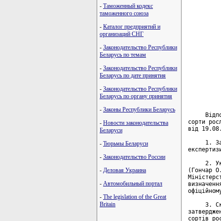
-
Таможенный кодекс
         
таможенного союза
         
-
Каталог предприятий и
организаций СНГ
         
         
-
Законодательство Республики
         
Беларусь по темам
         
-
Законодательство Республики
Беларусь по дате принятия
         
         
-
Законодательство Республики
         
Беларусь по органу принятия
-
Законы Республики Беларусь
     Відп
сорти рос
-
Новости законодательства
від 19.08
Беларуси
     1. З
-
Тюрьмы Беларуси
експертиз
-
Законодательство России
     2. У
(Гончар О
-
Деловая Украина
Міністерс
-
Автомобильный портал
визначенн
офіційном
-
The legislation of the Great
Britain
     3. С
затвердже
сортів рос