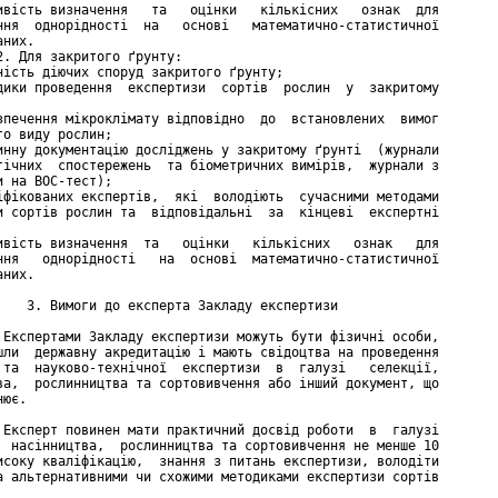
ивість визначення   та   оцінки   кількісних   ознак  для

ння  однорідності  на   основі   математично-статистичної

них.

2. Для закритого ґрунту:

ність діючих споруд закритого ґрунту;

дики проведення  експертизи  сортів  рослин  у  закритому

зпечення мікроклімату відповідно  до  встановлених  вимог

го виду рослин;

инну документацію досліджень у закритому ґрунті  (журнали

гічних  спостережень  та біометричних вимірів,  журнали з

и на ВОС-тест);

іфікованих експертів,  які  володіють  сучасними методами

и сортів рослин та  відповідальні  за  кінцеві  експертні

ивість визначення  та   оцінки   кількісних   ознак   для

ння   однорідності   на  основі  математично-статистичної

них.

    3. Вимоги до експерта Закладу експертизи

 Експертами Закладу експертизи можуть бути фізичні особи,

шли  державну акредитацію і мають свідоцтва на проведення

 та  науково-технічної  експертизи  в  галузі   селекції,

ва,  рослинництва та сортовивчення або інший документ, що

ює.

 Експерт повинен мати практичний досвід роботи  в  галузі

  насінництва,  рослинництва та сортовивчення не менше 10

исоку кваліфікацію,  знання з питань експертизи, володіти

а альтернативними чи схожими методиками експертизи сортів
