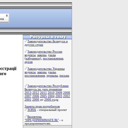
Законодательство Беларуси и
других стран
Законодательство России
кодексы
,
законы
,
указы
(избранное)
,
постановления
,
архив
єстрації
Законодательство Украины
кодексы
,
законы
,
указы
,
ого
постановления
,
приказы
,
письма
Законодательство Республики
Беларусь по дате принятия
:
2013
2012
2011
2010
2009
2008
2007
2006
2005
2004
2003
2002
2001
2000
до
2000 года
Защита прав потребителя
ЗОНА
- специальный проект
Бюллетень
"ПРЕДПРИНИМАТЕЛЬ"
- о
предпринимателях.