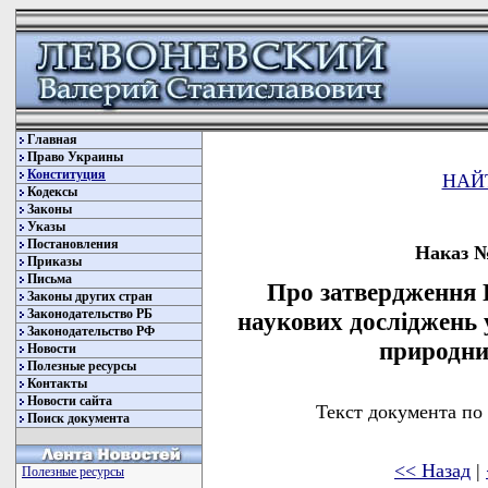
Главная
Право Украины
Конституция
НАЙ
Кодексы
Законы
Указы
Постановления
Наказ № 
Приказы
Письма
Про затвердження 
Законы других стран
Законодательство РБ
наукових досліджень 
Законодательство РФ
природни
Новости
Полезные ресурсы
Контакты
Новости сайта
Текст документа по
Поиск документа
<< Назад
|
Полезные ресурсы