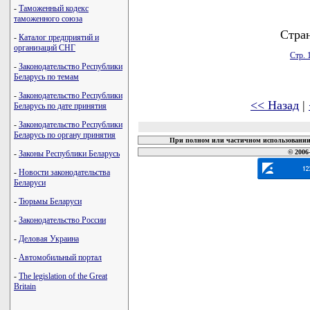
-
Таможенный кодекс
таможенного союза
Стра
-
Каталог предприятий и
организаций СНГ
Стр. 
-
Законодательство Республики
Беларусь по темам
-
Законодательство Республики
<< Назад
|
Беларусь по дате принятия
-
Законодательство Республики
Беларусь по органу принятия
При полном или частичном использовании 
© 2006
-
Законы Республики Беларусь
-
Новости законодательства
Беларуси
-
Тюрьмы Беларуси
-
Законодательство России
-
Деловая Украина
-
Автомобильный портал
-
The legislation of the Great
Britain