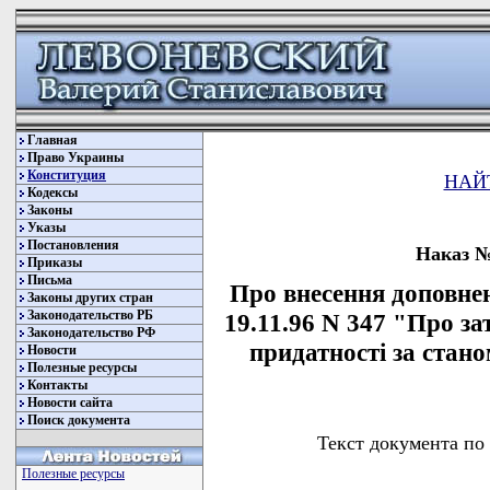
Главная
Право Украины
Конституция
НАЙ
Кодексы
Законы
Указы
Постановления
Наказ № 
Приказы
Письма
Про внесення доповне
Законы других стран
Законодательство РБ
19.11.96 N 347 "Про з
Законодательство РФ
придатності за стано
Новости
Полезные ресурсы
Контакты
Новости сайта
Поиск документа
Текст документа по
Полезные ресурсы