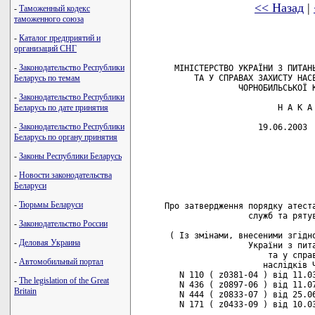
<< Назад
|
-
Таможенный кодекс
таможенного союза
-
Каталог предприятий и
организаций СНГ
-
Законодательство Республики
Беларусь по темам
-
Законодательство Республики
Беларусь по дате принятия
-
Законодательство Республики
Беларусь по органу принятия
-
Законы Республики Беларусь
-
Новости законодательства
Беларуси
-
Тюрьмы Беларуси
-
Законодательство России
-
Деловая Украина
-
Автомобильный портал
-
The legislation of the Great
Britain