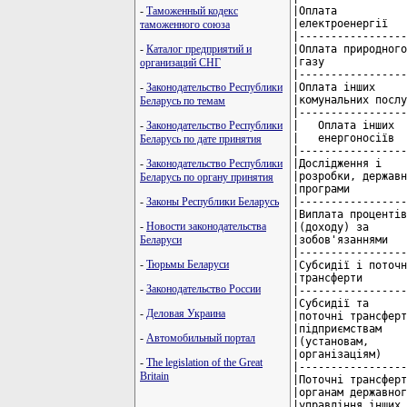
-
Таможенный кодекс
таможенного союза
-
Каталог предприятий и
организаций СНГ
-
Законодательство Республики
Беларусь по темам
-
Законодательство Республики
Беларусь по дате принятия
-
Законодательство Республики
Беларусь по органу принятия
-
Законы Республики Беларусь
-
Новости законодательства
Беларуси
-
Тюрьмы Беларуси
-
Законодательство России
-
Деловая Украина
-
Автомобильный портал
-
The legislation of the Great
Britain