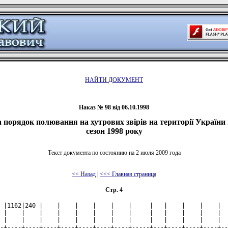
НАЙТИ ДОКУМЕНТ
Наказ № 98 від 06.10.1998
а порядок полювання на хутрових звірів на території України
сезон 1998 року
Текст документа по состоянию на 2 июля 2009 года
<< Назад
|
<<< Главная страница
Стр. 4
|    |    |     |
|програми          |    |    |    |    |    |    |    |     |   |    |    |    |   |    |    |     |
|------------------+----+----+----+----+----+----+----+-----+---+----+----+----+---+----+----+-----|
|Виплата процентів |1200|300 |    |    |    |    |    |     |   |    |    |    |   |    |    |     |
|(доходу) за       |    |    |    |    |    |    |    |     |   |    |    |    |   |    |    |     |
|зобов'язаннями    |    |    |    |    |    |    |    |     |   |    |    |    |   |    |    |     |
|------------------+----+----+----+----+----+----+----+-----+---+----+----+----+---+----+----+-----|
|Субсидії і поточні|1300|310 |    |    |    |    |    |     |   |    |    |    |   |    |    |     |
|трансферти        |    |    |    |    |    |    |    |     |   |    |    |    |   |    |    |     |
|------------------+----+----+----+----+----+----+----+-----+---+----+----+----+---+----+----+-----|
|Субсидії та       |1310|320 |    |    |    |    |    |     |   |    |    |    |   |    |    |     |
|поточні трансферти|    |    |    |    |    |    |    |     |   |    |    |    |   |    |    |     |
|підприємствам     |    |    |    |    |    |    |    |     |   |    |    |    |   |    |    |     |
|(установам,       |    |    |    |    |    |    |    |     |   |    |    |    |   |    |    |     |
|організаціям)     |    |    |    |    |    |    |    |     |   |    |    |    |   |    |    |     |
|------------------+----+----+----+----+----+----+----+-----+---+----+----+----+---+----+----+-----|
|Поточні трансферти|1320|330 |    |    |    |    |    |     |   |    |    |    |   |    |    |     |
|органам державного|    |    |    |    |    |    |    |     |   |    |    |    |   |    |    |     |
|управління інших  |    |    |    |    |    |    |    |     |   |    |    |    |   |    |    |     |
|рівнів            |    |    |    |    |    |    |    |     |   |    |    |    |   |    |    |     |
|------------------+----+----+----+----+----+----+----+-----+---+----+----+----+---+----+----+-----|
|Поточні трансферти|1340|340 |    |    |    |    |    |     |   |    |    |    |   |    |    |     |
|населенню         |    |    |    |    |    |    |    |     |   |    |    |    |   |    |    |     |
|------------------+----+----+----+----+----+----+----+-----+---+----+----+----+---+----+----+-----|
|Виплата пенсій і  |1341|350 |    |    |    |    |    |     |   |    |    |    |   |    |    |     |
|допомоги          |    |    |    |    |    |    |    |     |   |    |    |    |   |    |    |     |
|------------------+----+----+----+----+----+----+----+-----+---+----+----+----+---+----+----+-----|
|Стипендії         |1342|360 |    |    |    |    |    |     |   |    |    |    |   |    |    |     |
|------------------+----+----+----+----+----+----+----+-----+---+----+----+----+---+----+----+-----|
|Інші поточні      |1343|370 |    |    |    |    |    |     |   |    |    |    |   |    |    |     |
|трансферти        |    |    |    |    |    |    |    |     |   |    |    |    |   |    |    |     |
|населенню         |    |    |    |    |    |    |    |     |   |    |    |    |   |    |    |     |
|------------------+----+----+----+----+----+----+----+-----+---+----+----+----+---+----+----+-----|
|Поточні трансферти|1350|380 |    |    |    |    |    |     |   |    |    |    |   |    |    |     |
|за кордон         |    |    |    |    |    |    |    |     |   |    |    |    |   |    |    |     |
|------------------+----+----+----+----+----+----+----+-----+---+----+----+----+---+----+----+-----|
|Капітальні видатки|2000|390 |    |    |    |    |    |     |   |    |    |    |   |    |    |     |
|------------------+----+----+----+----+----+----+----+-----+---+----+----+----+---+----+----+-----|
|    Придбання     |2100|400 |    |    |    |    |    |     |   |    |    |    |   |    |    |     |
|основного капіталу|    |    |    |    |    |    |    |     |   |    |    |    |   |    |    |     |
|------------------+----+----+----+----+----+----+----+-----+---+----+----+----+---+----+----+-----|
|Придбання         |2110|410 |    |    |    |    |    |     |   |    |    |    |   |    |    |     |
|обладнання і      |    |    |    |    |    |    |    |     |   |    |    |    |   |    |    |     |
|предметів         |    |    |    |    |    |    |    |     |   |    |    |    |   |    |    |     |
|довгострокового   |    |    |    |    |    |    |    |     |   |    |    |    |   |    |    |     |
|користування      |    |    |    |    |    |    |    |     |   |    |    |    |   |    |    |     |
|------------------+----+----+----+----+----+----+----+-----+---+----+----+----+---+----+----+-----|
|Капітальне        |2120|420 |    |    |    |    |    |     |   |    |    |    |   |    |    |     |
|будівництво       |    |    |    |    |    |    |    |     |   |    |    |    |   |    |    |     |
|(придбання)       |    |    |    |    |    |    |    |     |   |    |    |    |   |    |    |     |
|------------------+----+----+----+----+----+----+----+-----+---+----+----+----+---+----+----+-----|
|Будівництво       |2121|430 |    |    |    |    |    |     |   |    |    |    |   |    |    |     |
|(придбання) житла |    |    |    |    |    |    |    |     |   |    |    |    |   |    |    |     |
|------------------+----+----+----+----+----+----+----+-----+---+----+----+----+---+----+----+-----|
|Будівництво       |2122|440 |    |    |    |    |    |     |   |    |    |    |   |    |    |     |
|(придбання)       |    |    |    |    |    |    |    |     |   |    |    |    |   |    |    |     |
|адміністративних  |    |    |    |    |    |    |    |     |   |    |    |    |   |    |    |     |
|об'єктів          |    |    |    |    |    |    |    |     |   |    |    |    |   |    |    |     |
|------------------+----+----+----+----+----+----+----+-----+---+----+----+----+---+----+----+-----|
|Інше будівництво  |2123|450 |    |    |    |    |    |     |   |    |    |    |   |    |    |     |
|(придбання)       |    |    |    |    |    |    |    |     |   |    |    |    |   |    |    |     |
|------------------+----+----+----+----+----+----+----+-----+---+----+----+----+---+----+----+-----|
|Капітальний       |2130|460 |    |    |    |    |    |     |   |    |    |    |   |    |    |     |
|ремонт,           |    |    |    |    |    |    |    |     |   |    |    |    |   |    |    |     |
|реконструкція та  