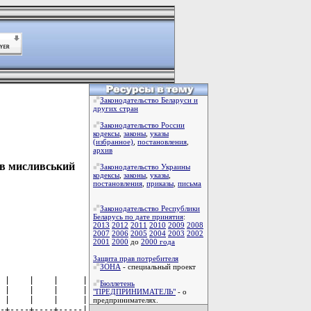
Законодательство Беларуси и
других стран
Законодательство России
кодексы
,
законы
,
указы
(избранное)
,
постановления
,
архив
 в мисливський
Законодательство Украины
кодексы
,
законы
,
указы
,
постановления
,
приказы
,
письма
Законодательство Республики
Беларусь по дате принятия
:
2013
2012
2011
2010
2009
2008
2007
2006
2005
2004
2003
2002
2001
2000
до
2000 года
Защита прав потребителя
ЗОНА
- специальный проект
|    |    |    |    |    |    |    |     |   |    |    |    |   |    |    |     |
|реставрація       |    |    |    |    |    |    |    |     |   |    |    |    |   |    |    |     |
|------------------+----+----+----+----+----+----+----+-----+---+----+----+----+---+----+----+-----|
|Капітальний ремонт|2131|470 |    |    |    |    |    |     |   |    |    |    |   |    |    |     |
|та реконструкція  |    |    |    |    |    |    |    |     |   |    |    |    |   |    |    |     |
|житлового фонду   |    |    |    |    |    |    |    |     |   |    |    |    |   |    |    |     |
|------------------+----+----+----+----+----+----+----+-----+---+----+----+----+---+----+----+-----|
|Капітальний ремонт|2132|480 |    |    |    |    |    |     |   |    |    |    |   |    |    |     |
|та реконструкція  |    |    |    |    |    |    |    |     |   |    |    |    |   |    |    |     |
|адміністративних  |    |    |    |    |    |    |    |     |   |    |    |    |   |    |    |     |
|об'єктів          |    |    |    |    |    |    |    |     |   |    |    |    |   |    |    |     |
|------------------+----+----+----+----+----+----+----+-----+---+----+----+----+---+----+----+-----|
|Капітальний ремонт|2133|490 |    |    |    |    |    |     |   |    |    |    |   |    |    |     |
|та реконструкція  |    |    |    |    |    |    |    |     |   |    |    |    |   |    |    |     |
|інших об'єктів    |    |    |    |    |    |    |    |     |   |    |    |    |   |    |    |     |
|------------------+----+----+----+----+----+----+----+-----+---+----+----+----+---+----+----+-----|
|Реставрація       |2134|500 |    |    |    |    |    |     |   |    |    |    |   |    |    |     |
|пам'яток культури,|    |    |    |    |    |    |    |     |   |    |    |    |   |    |    |     |
|
Бюллетень
"ПРЕДПРИНИМАТЕЛЬ"
- о
предпринимателях.