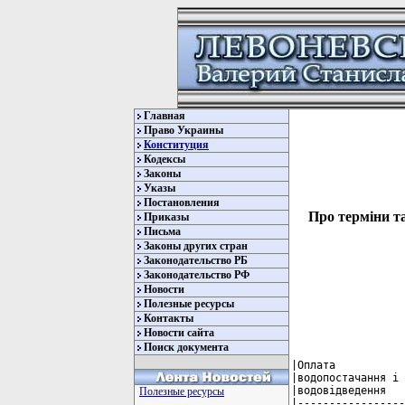
Главная
Право Украины
Конституция
Кодексы
Законы
Указы
Постановления
Про терміни т
Приказы
Письма
Законы других стран
Законодательство РБ
Законодательство РФ
Новости
Полезные ресурсы
Контакты
Новости сайта
Поиск документа
|Оплата            |1162|240 |    |    |    |    |    |     |   |    |    |    |   |    |    |     |
|водопостачання і  |    |    |    |    |    |    |    |     |   |    |    |    |   |    |    |     |
|водовідведення    |    |    |    |    |    |    |    |     |   |    |    |    |   |    |    |     |
|------------------+----+----+----+----+----+----+----+-----+---+----+----+----+---+----+----+-----|
|Оплата            |1163|250 |    |    |    |    |    |     |   |    |    |    |   |    |    |     |
|електроенергії    |    |    |    |    |    |    |    |     |   |    |    |    |   |    |    |     |
|------------------+----+----+----+----+----+----+----+-----+---+----+----+----+---+----+----+-----|
|Оплата природного |1164|260 |    |    |    |    |    |     |   |    |    |    |   |    |    |     |
|газу              |    |    |    |    |    |    |    |     |   |    |    |    |   |    |    |     |
|------------------+----+----+----+----+----+----+----+-----+---+----+----+----+---+----+----+-----|
|Оплата інших      |1165|270 |    |    |    |    |    |     |   |    |    |    |   |    |    |     |
|комунальних послуг|    |    |    |    |    |    |    |     |   |    |    |    |   |    |    |     |
|------------------+----+----+----+----+----+----+----+-----+---+----+----+----+---+----+----+-----|
|   Оплата інших   |1166|280 |    |    |    |    |    |     |   |    |    |    |   |    |    |     |
|   енергоносіїв   |    |    |    |    |    |    |    |     |   |    |    |    |   |    |    |     |
|------------------+----+----+----+----+----+----+----+-----+---+----+----+----+---+----+----+-----|
|Дослідження і     |1170|290 |    |    |    |    |    |     |   |    |    |    |   |    |    |     |
|розробки, державні|    |    |    |    |    |    |    |     |   |    |    |    |   
Полезные ресурсы