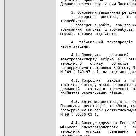
Держжитлокомунгоспу та цим Положення
     3. Основними завданнями регіона
     - проведення  реєстрації  та  о
тролейбусів;

     - проведення робіт,  пов'язаних
трамвайних  вагонів  і тролейбусів, 
мережі, тягових підстанцій.

     4. Регіональний  техпідрозділ  
нього завдань:

     4.1. Проводить    державний    
електротранспорту  згідно  з   Прави
технічного    огляду    об'єктів    
затвердженими постановою Кабінету Мі
N 149 ( 149-97-п ), на підставі дого
     4.2. Розробляє   заходи  з  пит
технічного огляду міського електротр
державній   технічній  інспекції  мі
прийняття узагальнених рішень.

     4.3. Здійснює реєстрацію та обл
Правилами  реєстрації  та обліку тра
затверджених наказом Держжитлокомунг
N 99 ( z0556-03 ).

     4.4. Виконує доручення Головної
міського  електротранспорту   з   пи
технічних   оглядів   трамвайних   в
експлуатуються.
