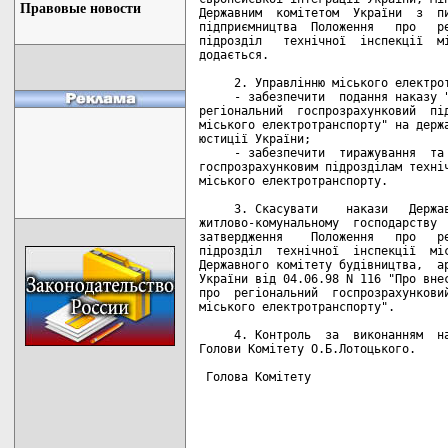
Правовые новости
Державним  комітетом  України  з  пи
підприємництва  Положення   про   ре
підрозділ   технічної  інспекції  мі
додається.

     2. Управлінню міського електрот
     - забезпечити  подання наказу "
регіональний  госпрозрахунковий  під
міського електротранспорту" на держа
юстиції України;

     - забезпечити  тиражування  та 
госпрозрахунковим підрозділам техніч
міського електротранспорту.

     3. Скасувати    накази   Держав
житлово-комунальному  господарству  
затвердження    Положення   про   ре
підрозділ  технічної  інспекції  міс
Державного комітету будівництва,  ар
України від 04.06.98 N 116 "Про внес
про  регіональний  госпрозрахунковий
міського електротранспорту".

     4. Контроль  за  виконанням  на
Голови Комітету О.Б.Лотоцького.

 Голова Комітету                    
                                    
                                    
                                    