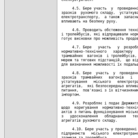
     4.5. Бере участь  у  проведенні
зразків  рухомого складу,  устаткува
електротранспорту,  а також  запасни
впливають на безпеку руху.

     4.6. Проводить обстеження техні
і тролейбусів, які відпрацювали норм
готує висновки про можливість продов
     4.7. Бере   участь   у  розробл
нормативно-технічного   характеру   
трамвайних  вагонів  і тролейбусів, 
мереж та тягових підстанцій,  що від
для визначення можливості їх подальш
     4.8. Бере  участь  у  проведенн
зразків  трамвайних   вагонів   і   
устаткування   міського   електротра
агрегатів,  які безпосередньо вплива
питання,  пов'язані з їх вітчизняним
імпортом.

     4.9. Розробляє і подає Держжитл
щодо  коригування  нормативно-техніч
актів з питань функціонування місько
з   удосконалення   обладнання   тех
агрегатів рухомого складу.

     4.10. Бере участь у проведенні 
підприємств   міського  електротранс
трамвая та тролейбуса.
