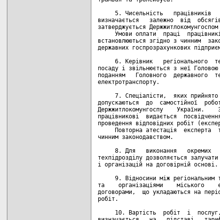
     5. Чисельність   працівників   
визначається   залежно  від  обсягів
затверджується Держжитлокомунгоспом 
     Умови оплати  праці  працівникі
встановлюються згідно з чинним  зако
державних госпрозрахункових підприєм
     6. Керівник   регіонального  те
посаду і звільнюється з неї Головою 
поданням   Головного  державного  те
електротранспорту.

     7. Спеціалісти,  яких прийнято 
допускаються  до  самостійної  робот
Держжитлокомунгоспу    України.    З
працівникові  видається  посвідчення
проведення відповідних робіт (експер
     Повторна атестація  експерта  т
чинним законодавством.

     8. Для   виконання   окремих   
техпідрозділу дозволяється залучати 
і організацій на договірній основі.

     9. Відносини між регіональним т
та    організаціями    міського    е
договорами,  що укладаються на періо
робіт.

     10. Вартість  робіт  і  послуг,
визначається   на   підставі   тариф