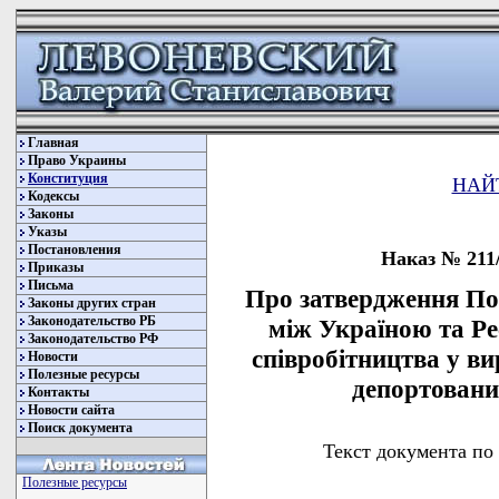
Главная
Право Украины
Конституция
НАЙ
Кодексы
Законы
Указы
Постановления
Наказ № 211/
Приказы
Письма
Про затвердження Пор
Законы других стран
Законодательство РБ
між Україною та Р
Законодательство РФ
співробітництва у в
Новости
Полезные ресурсы
депортованих
Контакты
Новости сайта
Поиск документа
Текст документа по
Полезные ресурсы