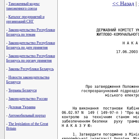
<< Назад
|
-
Таможенный кодекс
таможенного союза
-
Каталог предприятий и
организаций СНГ
-
Законодательство Республики
                ДЕРЖАВНИЙ КОМІТЕТ УК
                ЖИТЛОВО-КОМУНАЛЬНОГО
Беларусь по темам
-
Законодательство Республики
                            Н А К А 
Беларусь по дате принятия
                         17.06.2003 
-
Законодательство Республики
                                    
Беларусь по органу принятия
                                    
-
Законы Республики Беларусь
                                    
                                    
-
Новости законодательства
Беларуси
           Про затвердження Положенн
-
Тюрьмы Беларуси
         госпрозрахунковий підрозділ
                    міського електро
-
Законодательство России
-
Деловая Украина
     На виконання  постанови  Кабіне
06.02.97 N  149 ( 149-97-п ) "Про вд
-
Автомобильный портал
контролю  за  технічним  станом  міс
забезпеченням безпеки   руху  трамва
-
The legislation of the Great
Н А К А З У Ю:

Britain
     1. Затвердити погоджене з Мініс
європейської інтеграції України, Мін