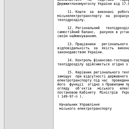
Держжитлокомунгоспу України від 17.0
     11. Кошти  за  виконані  роботи
міськелектротранспорту  на  розрахун
техпідрозділу.

     12. Регіональний   техпідрозділ
самостійний баланс,  рахунок в устан
своїм найменуванням.

     13. Працівники   регіонального 
відповідальність  за  якість  викона
законодавством України.

     14. Контроль фінансово-господар
техпідрозділу здійснюється згідно з 
     15. Керівник регіонального техп
заміщує  при відсутності державного 
електротранспорту під час  проведенн
його  функції  згідно з Правилами пр
огляду   об'єктів   міського   елект
постановою Кабінету  Міністрів  Укра
( 149-97-п ).

 Начальник Управління

 міського електротранспорту         