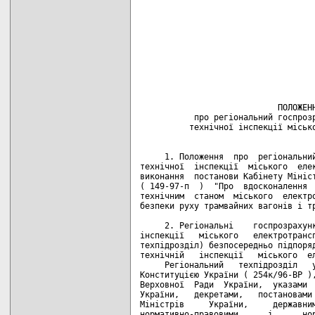
                                    
                                    
                                    
                                    
                                    
                                    
                                    
                            ПОЛОЖЕНН
           про регіональний госпрозр
          технічної інспекції місько
     1. Положення  про  регіональний
технічної  інспекції  міського  елек
виконання  постанови Кабінету Мініст
( 149-97-п  )  "Про  вдосконалення  
технічним  станом  міського  електро
безпеки руху трамвайних вагонів і тр
     2. Регіональні    госпрозрахунк
інспекції   міського   електротрансп
техпідрозділ) безпосередньо підпоряд
технічній   інспекції   міського  ел
     Регіональний   техпідрозділ   у
Конституцією України ( 254к/96-ВР ),
Верховної  Ради  України,  указами  
України,   декретами,   постановами 
Міністрів     України,     державним
нормативно-правовими      і      нор