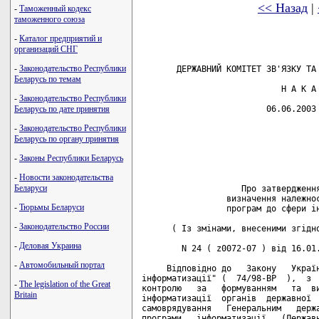
<< Назад
|
-
Таможенный кодекс
таможенного союза
-
Каталог предприятий и
организаций СНГ
-
Законодательство Республики
Беларусь по темам
-
Законодательство Республики
Беларусь по дате принятия
-
Законодательство Республики
Беларусь по органу принятия
-
Законы Республики Беларусь
-
Новости законодательства
Беларуси
-
Тюрьмы Беларуси
-
Законодательство России
-
Деловая Украина
-
Автомобильный портал
-
The legislation of the Great
Britain