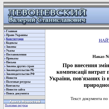
Главная
Право Украины
Конституция
НАЙ
Кодексы
Законы
Указы
Постановления
Наказ № 
Приказы
Письма
Про внесення змін
Законы других стран
Законодательство РБ
компенсації витрат 
Законодательство РФ
України, пов'язаних із
Новости
Полезные ресурсы
природног
Контакты
Новости сайта
Поиск документа
Текст документа по
Полезные ресурсы