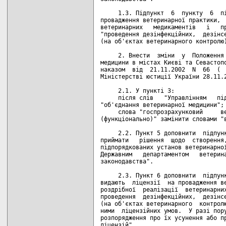
     1.3. Підпункт  6  пункту  6  пі
провадження ветеринарної практики,  
ветеринарних   медикаментів   і   пр
"проведення дезінфекційних,  дезінсе
(на об'єктах ветеринарного контролю)
     2. Внести  зміни  у  Положення 
медицини в містах Києві та Севастопо
наказом  від  21.11.2002  N  66  (  
Міністерстві юстиції України 28.11.2
     2.1. У пункті 3:

     після слів   "Управлінням   під
"об'єднання ветеринарної медицини";

     слова "госпрозрахунковий     ве
(функціонально)" замінити словами "в
     2.2. Пункт 5 доповнити  підпунк
приймати   рішення  щодо  створення,
підпорядкованих установ ветеринарної
Державним   департаментом   ветерина
законодавства".

     2.3. Пункт 6 доповнити  підпунк
видають  ліцензії  на провадження ве
роздрібної  реалізації  ветеринарних
проведення  дезінфекційних,  дезінсе
(на об'єктах ветеринарного  контролю
ними  ліцензійних умов.  У разі пору
розпорядження про їх усунення або пр
ліцензій".
