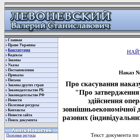
Главная
Право Украины
Конституция
НАЙ
Кодексы
Законы
Указы
Постановления
Наказ № 
Приказы
Письма
Про скасування наказу
Законы других стран
Законодательство РБ
"Про затвердження 
Законодательство РФ
здійснення опер
Новости
Полезные ресурсы
зовнішньоекономічної 
Контакты
Новости сайта
разових (індивідуальни
Поиск документа
Текст документа по
Полезные ресурсы