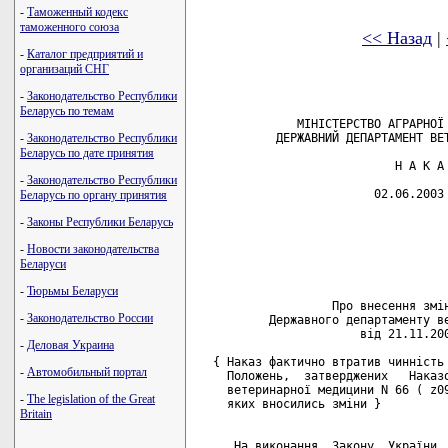
-
Таможенный кодекс
таможенного союза
<< Назад
|
-
Каталог предприятий и
организаций СНГ
-
Законодательство Республики
Беларусь по темам
              МІНІСТЕРСТВО АГРАРНОЇ 
           ДЕРЖАВНИЙ ДЕПАРТАМЕНТ ВЕТ
-
Законодательство Республики
Беларусь по дате принятия
                            Н А К А 
-
Законодательство Республики
                         02.06.2003 
Беларусь по органу принятия
                                    
-
Законы Республики Беларусь
                                    
-
Новости законодательства
                                    
                                    
Беларуси
-
Тюрьмы Беларуси
                   Про внесення змін
-
Законодательство России
          Державного департаменту ве
                       від 21.11.200
-
Деловая Украина
  { Наказ фактично втратив чинність 
-
Автомобильный портал
    Положень,  затверджених   Наказо
    ветеринарної медицини N 66 ( z09
-
The legislation of the Great
    яких вносились зміни }

Britain
     На виконання  Закону  України  