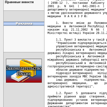
Правовые новости
( 2498-12  ),  постанови  Кабінету  
2001  р.  N  641  (  641-2001-п  )  
департаменту ветеринарної медицини" 
з метою удосконалення державного упр
медицини  Н А К А З У Ю:

     1.  Внести  зміни  до  Положенн
медицини  в  Автономній Республіці К
наказом  від  21.11.2002  N  66  (  
Міністерстві юстиції України 28.11.2
     1.1. Пункт 3 викласти у такій р
     "Управлінням підпорядковуються:
     управління ветеринарної медицин
     республіканська в   Автономній 
державні лікарні ветеринарної медици
     республіканська в  Автономній  
міжрайонні державні лабораторії вете
     республіканський в  Автономній 
госпрозрахункові ветеринарно-санітар
     обласне державне підприємство "
     підрозділ ветеринарної   міліці
ветеринарних заходів МВС України (фу
     інші державні    підприємства, 
ветеринарної   медицини,    що    ро
адміністративній території".

     1.2. Пункт  5  доповнити  підпу
приймати  рішення  щодо  створення, 
підпорядкованих  установ  ветеринарн
Державним  департаментом  ветеринарн
законодавства".
