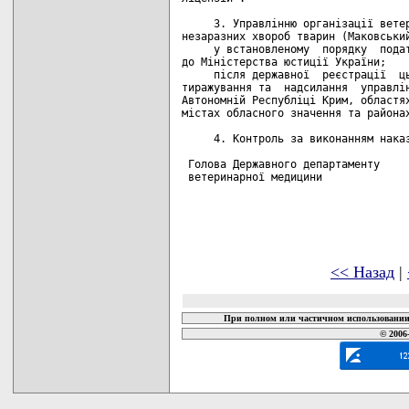
     3. Управлінню організації ветер
незаразних хвороб тварин (Маковський
     у встановленому  порядку  подат
до Міністерства юстиції України;

     після державної  реєстрації  ць
тиражування та  надсилання  управлін
Автономній Республіці Крим, областях
містах обласного значення та районах
     4. Контроль за виконанням наказ
 Голова Державного департаменту

 ветеринарної медицини              
<< Назад
|
При полном или частичном использовании 
© 2006