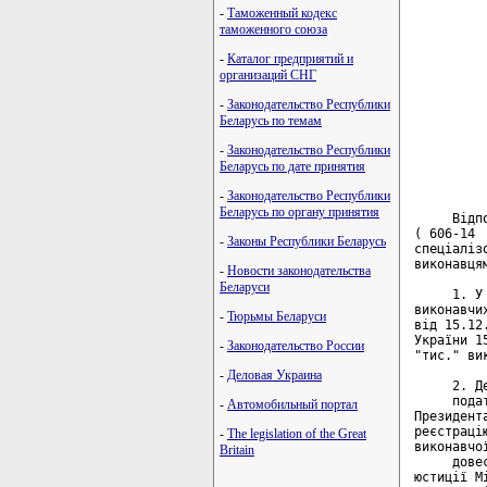
         
-
Таможенный кодекс
таможенного союза
         
-
Каталог предприятий и
         
организаций СНГ
         
         
-
Законодательство Республики
         
Беларусь по темам
-
Законодательство Республики
         
Беларусь по дате принятия
         
-
Законодательство Республики
Беларусь по органу принятия
     Відп
( 606-14 
-
Законы Республики Беларусь
спеціаліз
виконавця
-
Новости законодательства
Беларуси
     1. У
виконавчи
-
Тюрьмы Беларуси
від 15.12
України 1
-
Законодательство России
"тис." вик
-
Деловая Украина
     2. Д
     пода
-
Автомобильный портал
Президент
реєстраці
-
The legislation of the Great
виконавчо
Britain
     дове
юстиції М