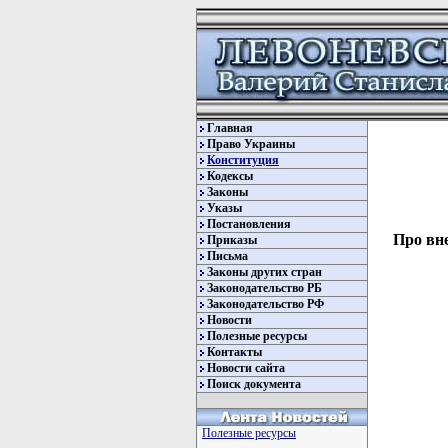
Главная
Право Украины
Конституция
Кодексы
Законы
Указы
Постановления
Про вне
Приказы
Письма
Законы других стран
Законодательство РБ
Законодательство РФ
Новости
Полезные ресурсы
Контакты
Новости сайта
Поиск документа
         
Полезные ресурсы