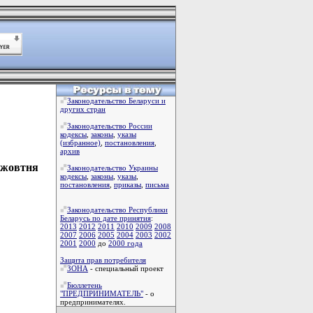
Законодательство Беларуси и
других стран
Законодательство России
кодексы
,
законы
,
указы
(избранное)
,
постановления
,
архив
0 жовтня
Законодательство Украины
кодексы
,
законы
,
указы
,
постановления
,
приказы
,
письма
Законодательство Республики
Беларусь по дате принятия
:
2013
2012
2011
2010
2009
2008
2007
2006
2005
2004
2003
2002
2001
2000
до
2000 года
Защита прав потребителя
ЗОНА
- специальный проект
Бюллетень
"ПРЕДПРИНИМАТЕЛЬ"
- о
предпринимателях.