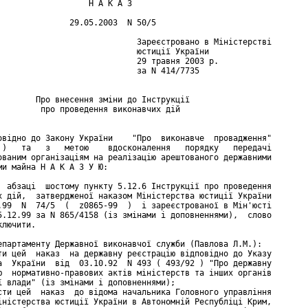
                   Н А К А З

               29.05.2003  N 50/5

                             Зареєстровано в Міністерстві

                             юстиції України

                             29 травня 2003 р.

                             за N 414/7735

        Про внесення зміни до Інструкції

         про проведення виконавчих дій

овідно до Закону України    "Про  виконавче  провадження"

 )   та   з   метою    вдосконалення   порядку   передачі

ованим організаціям на реалізацію арештованого державними

ми майна Н А К А З У Ю:

  абзаці  шостому пункту 5.12.6 Інструкції про проведення

х дій,  затвердженої наказом Міністерства юстиції України

.99  N  74/5  (  z0865-99  )  і зареєстрованої в Мін'юсті

5.12.99 за N 865/4158 (із змінами і доповненнями),  слово

лючити.

епартаменту Державної виконавчої служби (Павлова Л.М.):

ти цей  наказ  на державну реєстрацію відповідно до Указу

а  України  від  03.10.92  N 493 ( 493/92 ) "Про державну

ю  нормативно-правових актів міністерств та інших органів

ї влади" (із змінами і доповненнями);

сти цей  наказ  до відома начальника Головного управління

іністерства юстиції України в Автономній Республіці Крим,
