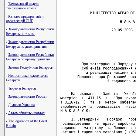
-
Таможенный кодекс
таможенного союза
-
Каталог предприятий и
организаций СНГ
-
Законодательство Республики
Беларусь по темам
-
Законодательство Республики
Беларусь по дате принятия
-
Законодательство Республики
Беларусь по органу принятия
-
Законы Республики Беларусь
-
Новости законодательства
Беларуси
-
Тюрьмы Беларуси
-
Законодательство России
-
Деловая Украина
-
Автомобильный портал
-
The legislation of the Great
Britain