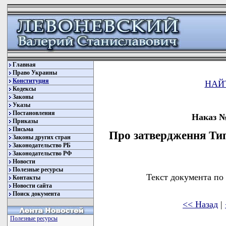
Главная
Право Украины
Конституция
НАЙ
Кодексы
Законы
Указы
Постановления
Наказ № 
Приказы
Письма
Про затвердження Ти
Законы других стран
Законодательство РБ
Законодательство РФ
Новости
Полезные ресурсы
Текст документа по
Контакты
Новости сайта
Поиск документа
<< Назад
|
Полезные ресурсы