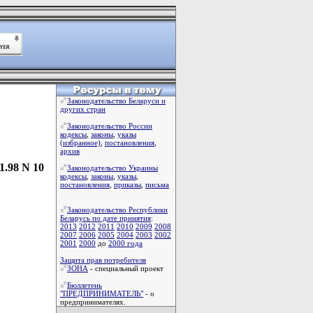
Законодательство Беларуси и
других стран
Законодательство России
кодексы
,
законы
,
указы
(избранное)
,
постановления
,
архив
1.98 N 10
Законодательство Украины
кодексы
,
законы
,
указы
,
постановления
,
приказы
,
письма
Законодательство Республики
Беларусь по дате принятия
:
2013
2012
2011
2010
2009
2008
2007
2006
2005
2004
2003
2002
2001
2000
до
2000 года
Защита прав потребителя
ЗОНА
- специальный проект
Бюллетень
"ПРЕДПРИНИМАТЕЛЬ"
- о
предпринимателях.