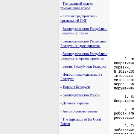
-
Таможенный кодекс
таможенного союза
-
Каталог предприятий и
организаций СНГ
-
Законодательство Республики
Беларусь по темам
-
Законодательство Республики
Беларусь по дате принятия
-
Законодательство Республики
Беларусь по органу принятия
-
Законы Республики Беларусь
-
Новости законодательства
Беларуси
-
Тюрьмы Беларуси
-
Законодательство России
-
Деловая Украина
-
Автомобильный портал
-
The legislation of the Great
Britain