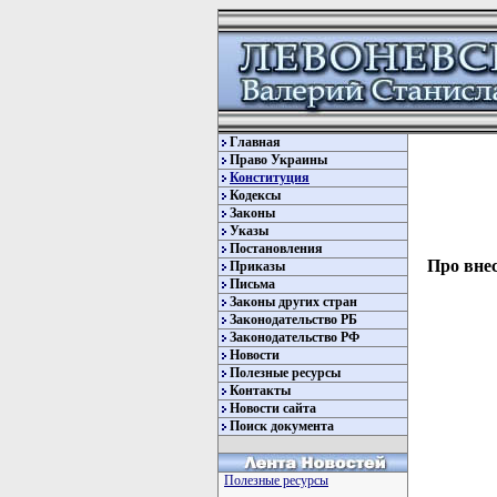
Главная
Право Украины
Конституция
Кодексы
Законы
Указы
Постановления
Про внес
Приказы
Письма
Законы других стран
Законодательство РБ
Законодательство РФ
Новости
Полезные ресурсы
Контакты
Новости сайта
Поиск документа
Полезные ресурсы