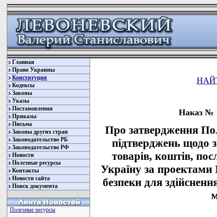
Главная
Право Украины
Конституция
НАЙ
Кодексы
Законы
Указы
Постановления
Наказ № 1
Приказы
Письма
Про затвердження По
Законы других стран
Законодательство РБ
підтверджень щодо з
Законодательство РФ
товарів, коштів, пос
Новости
Полезные ресурсы
Україну за проектами
Контакты
Новости сайта
безпеки для здійсненн
Поиск документа
м
Полезные ресурсы