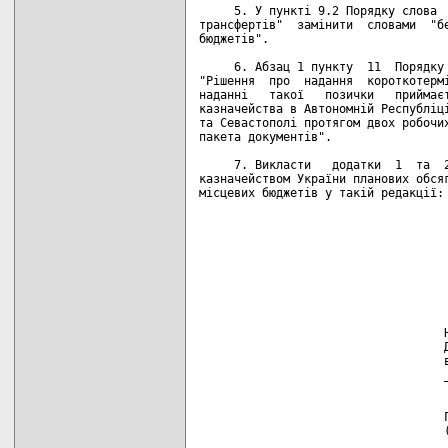
     5. У пункті 9.2 Порядку слова  
трансфертів"  замінити  словами  "бе
бюджетів".

     6. Абзац 1 пункту  11  Порядку 
"Рішення  про  надання  короткотермі
наданні   такої   позички   приймаєт
казначейства в Автономній Республіці
та Севастополі протягом двох робочих
пакета документів".

     7. Викласти   додатки  1  та  2
казначейством України планових обсяг
місцевих бюджетів у такій редакції:

                                    
                                    
                                    
                                    
                                    
                                    
                                   Н
                                   Д
                                   в
                                   _
                                    
                                   Г
                                   (
                                   _