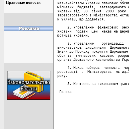
Правовые новости
казначейством України планових обсяг
місцевих  бюджетів,  затвердженого н
України від  30  січня  2003  року  
зареєстрованого в Міністерстві юстиц
N 97/7418, що додаються.

     2. Управлінню  фінансових  ресу
України  подати  цей  наказ на держа
юстиції України.

     3. Управлінню    організації   
виконавської  дисципліни  Державного
Зміни до Порядку покриття Державним 
обсягів  тимчасових  касових  розрив
органів Державного казначейства Укра
     4. Наказ набирає  чинності  чер
реєстрації  в  Міністерстві  юстиції
року.

     5. Контроль за виконанням цього
 Голова                             
                                    
                                    
                                    
                                    
                                    
                                    