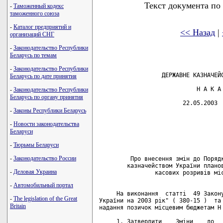
Текст документа по
-
Таможенный кодекс
таможенного союза
-
Каталог предприятий и
<< Назад
|
организаций СНГ
-
Законодательство Республики
Беларусь по темам
-
Законодательство Республики
                  ДЕРЖАВНЕ КАЗНАЧЕЙС
Беларусь по дате принятия
                            Н А К А 
-
Законодательство Республики
Беларусь по органу принятия
                        22.05.2003  
-
Законы Республики Беларусь
                                    
                                    
-
Новости законодательства
                                    
Беларуси
                                    
-
Тюрьмы Беларуси
-
Законодательство России
         Про внесення змін до Порядк
        казначейством України планов
-
Деловая Украина
                касових розривів міс
-
Автомобильный портал
     На виконання  статті  49 Закону
-
The legislation of the Great
України на 2003 рік" ( 380-15 )  та 
Britain
надання позичок місцевим бюджетам Н 
     1. Затвердити    Зміни    до   