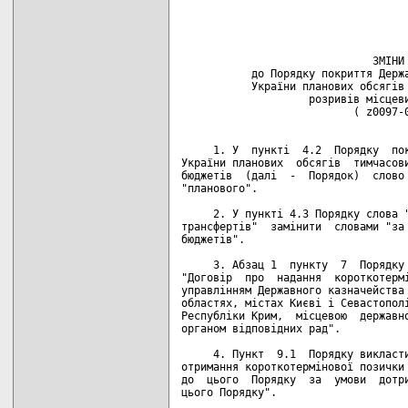
                                    
                                    
                              ЗМІНИ

           до Порядку покриття Держа
           України планових обсягів 
                    розривів місцеви
                           ( z0097-0
     1. У  пункті  4.2  Порядку  пок
України планових  обсягів  тимчасови
бюджетів  (далі  -  Порядок)  слово 
"планового".

     2. У пункті 4.3 Порядку слова "
трансфертів"  замінити  словами "за 
бюджетів".

     3. Абзац 1  пункту  7  Порядку 
"Договір  про  надання  короткотермі
управлінням Державного казначейства 
областях, містах Києві і Севастополі
Республіки Крим,  місцевою  державно
органом відповідних рад".

     4. Пункт  9.1  Порядку викласти
отримання короткотермінової позички 
до  цього  Порядку  за  умови  дотри
цього Порядку".
