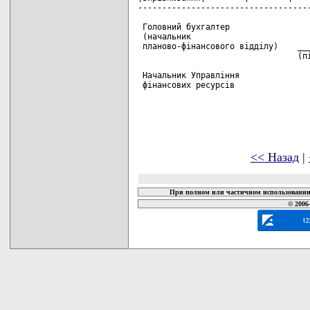
------------------------------------
 Головний бухгалтер

 (начальник

 планово-фінансового відділу)    ___
                                 (пі
 Начальник Управління

 фінансових ресурсів                
<< Назад
|
При полном или частичном использовании 
© 2006