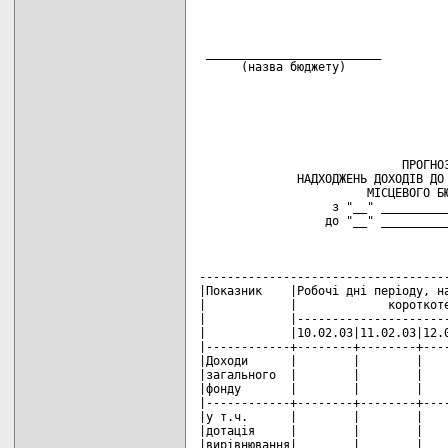
                                    
 _________________________          
      (назва бюджету)               
                                    
                                    
                                    
                                    
                             ПРОГНОЗ
              НАДХОДЖЕНЬ ДОХОДІВ ДО 
                        МІСЦЕВОГО БЮ
                   з "__" __________
                  до "__" __________
                                    
------------------------------------
|Показник    |Робочі дні періоду, на
|            |             короткоте
|            |----------------------
|            |10.02.03|11.02.03|12.0
|------------+--------+--------+----
|Доходи      |        |        |    
|загального  |        |        |    
|фонду       |        |        |    
|------------+--------+--------+----
|у т.ч.      |        |        |    
|дотація     |        |        |    
|вирівнювання|        |        |    