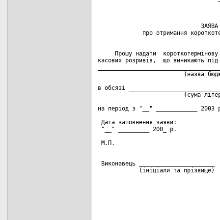
                                    
                              ЗАЯВА

             про отримання короткоте
     Прошу надати  короткотермінову 
касових розривів,  що виникають під 
____________________________________
                         (назва бюдж
в обсязі ___________________________
                         (сума літер
на період з "__" ____________ 2003 р
 Дата заповнення заяви:

 "__" _________ 200_ р.             
 М.П.                               
                                    
 Виконавець ______________________  
            (ініціали та прізвище)  
                                    
                                    
                                    
                                    
                                    