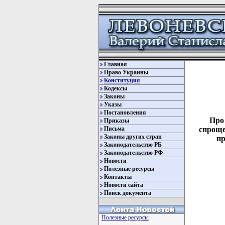
Главная
Право Украины
Конституция
Кодексы
Законы
Указы
Постановления
Про
Приказы
Письма
спроще
Законы других стран
пр
Законодательство РБ
Законодательство РФ
Новости
Полезные ресурсы
Контакты
Новости сайта
Поиск документа
Полезные ресурсы