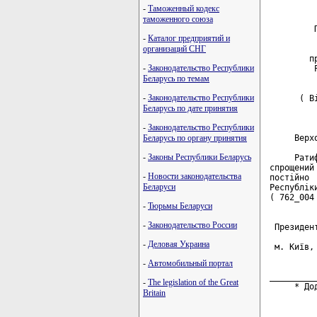
-
Таможенный кодекс
         
таможенного союза
         
-
Каталог предприятий и
         
         
организаций СНГ
        п
-
Законодательство Республики
         
         
Беларусь по темам
-
Законодательство Республики
      ( В
Беларусь по дате принятия
-
Законодательство Республики
     Верх
Беларусь по органу принятия
-
Законы Республики Беларусь
     Рати
спрощений
-
Новости законодательства
постійно 
Беларуси
Республік
( 762_004
-
Тюрьмы Беларуси
-
Законодательство России
 Президен
-
Деловая Украина
 м. Київ,
          
-
Автомобильный портал
__________
-
The legislation of the Great
     * До
Britain