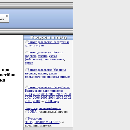
Законодательство Беларуси и
других стран
Законодательство России
кодексы
,
законы
,
указы
(избранное)
,
постановления
,
архив
 про
Законодательство Украины
кодексы
,
законы
,
указы
,
остійно
постановления
,
приказы
,
письма
іки
Законодательство Республики
Беларусь по дате принятия
:
2013
2012
2011
2010
2009
2008
2007
2006
2005
2004
2003
2002
2001
2000
до
2000 года
Защита прав потребителя
ЗОНА
- специальный проект
Бюллетень
"ПРЕДПРИНИМАТЕЛЬ"
- о
предпринимателях.