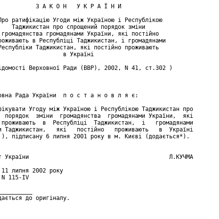
           З А К О Н   У К Р А Ї Н И

Про ратифікацію Угоди між Україною і Республікою

    Таджикистан про спрощений порядок зміни

 громадянства громадянами України, які постійно

роживають в Республіці Таджикистан, і громадянами

Республіки Таджикистан, які постійно проживають

                   в Україні

ідомості Верховної Ради (ВВР), 2002, N 41, ст.302 )

овна Рада України  п о с т а н о в л я є:

фікувати Угоду між Україною і Республікою Таджикистан про

  порядок  зміни  громадянства  громадянами України,  які

 проживають  в  Республіці  Таджикистан,  і   громадянами

и Таджикистан,   які   постійно   проживають   в  Україні

 ), підписану 6 липня 2001 року в м. Києві (додається*).

т України                                         Л.КУЧМА

 11 липня 2002 року

N 115-IV

_________

дається до оригіналу.
