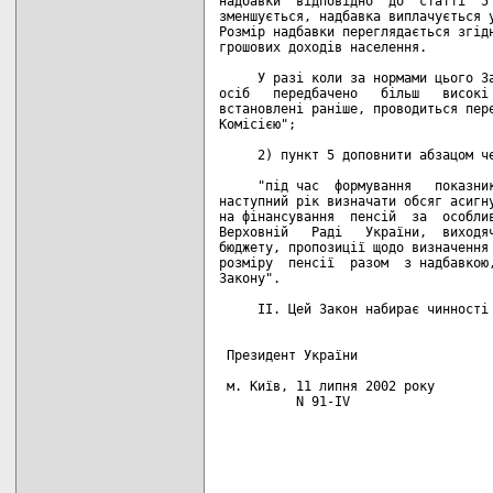
надбавки  відповідно  до  статті  5 
зменшується, надбавка виплачується у
Розмір надбавки переглядається згідн
грошових доходів населення.

     У разі коли за нормами цього За
осіб   передбачено   більш   високі 
встановлені раніше, проводиться пере
Комісією";

     2) пункт 5 доповнити абзацом че
     "під час  формування   показник
наступний рік визначати обсяг асигну
на фінансування  пенсій  за  особлив
Верховній   Раді   України,  виходяч
бюджету, пропозиції щодо визначення 
розміру  пенсії  разом  з надбавкою,
Закону".

     II. Цей Закон набирає чинності 
 Президент України                  
 м. Київ, 11 липня 2002 року

          N 91-IV
