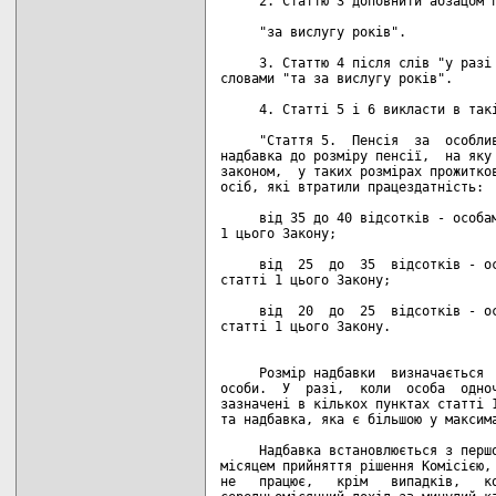
     2. Статтю 3 доповнити абзацом п
     "за вислугу років".

     3. Статтю 4 після слів "у разі 
словами "та за вислугу років".

     4. Статті 5 і 6 викласти в такі
     "Стаття 5.  Пенсія  за  особлив
надбавка до розміру пенсії,  на яку 
законом,  у таких розмірах прожитков
осіб, які втратили працездатність:

     від 35 до 40 відсотків - особам
1 цього Закону;

     від  25  до  35  відсотків - ос
статті 1 цього Закону;

     від  20  до  25  відсотків - ос
статті 1 цього Закону.

     Розмір надбавки  визначається  
особи.  У  разі,  коли  особа  одноч
зазначені в кількох пунктах статті 1
та надбавка, яка є більшою у максима
     Надбавка встановлюється з першо
місяцем прийняття рішення Комісією, 
не   працює,   крім   випадків,   ко