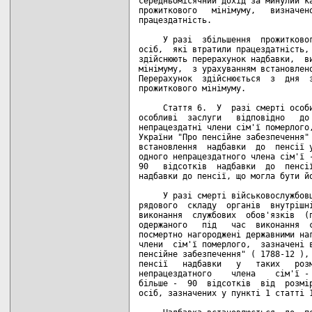
середньомісячний дохід за минулий ка
прожиткового   мінімуму,   визначено
працездатність.

     У разі  збільшення  прожитковог
осіб,  які втратили працездатність, 
здійснюють перерахунок надбавки,  ви
мінімуму,  з урахуванням встановлено
Перерахунок  здійснюється  з  дня  з
прожиткового мінімуму.

     Стаття 6.  У  разі смерті особи
особливі  заслуги   відповідно   до 
непрацездатні члени сім'ї померлого,
України "Про пенсійне забезпечення" 
встановлення  надбавки  до  пенсії у
одного непрацездатного члена сім'ї -
90   відсотків  надбавки  до  пенсії
надбавки до пенсії, що могла бути йо
     У разі смерті військовослужбовц
рядового  складу  органів  внутрішні
виконання  службових  обов'язків  (п
одержаного   під   час  виконання  с
посмертно нагороджені державними наг
члени  сім'ї померлого,  зазначені в
пенсійне забезпечення" ( 1788-12 ), 
пенсії   надбавки   у   таких   розм
непрацездатного    члена    сім'ї - 
більше -  90  відсотків  від  розмір
осіб, зазначених у пункті 1 статті 1