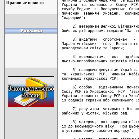
чотирма і більше медалями "За відваг
Правовые новости
України  та  колишнього  Союзу  РСР,
службу Родине  в  Вооруженных  Силах
почесним  званням  України,  колишні
"народний";

     2) ветеранам Великої Вітчизняно
бойових дій орденом, медаллю "За від
     3) видатним   спортсменам   -  
Параолімпійських  ігор,  Всесвітніх 
рекордсменам світу та Європи;

     4) космонавтам,   які   здійсни
льотно-випробувальних екіпажів літак
     5) народним депутатам України, 
та  Української  РСР,  членам  Кабін
колишньої Української РСР;

     6) особам,  відзначеним  почесн
Союзу РСР та Української  РСР  "засл
України, колишніх Союзу РСР та Украї
із орденів України або колишнього Со
     7) депутатам  чотирьох і більше
районних у містах, міських рад;

     8) матерям,  які народили п'яте
їх до восьмирічного віку.  При цьому
в установленому законом порядку".
