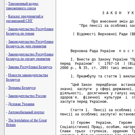
-
Таможенный кодекс
таможенного союза
                    З А К О Н   У К 
-
Каталог предприятий и
организаций СНГ
               Про внесення змін до 
         "Про пенсії за особливі зас
-
Законодательство Республики
Беларусь по темам
      ( Відомості Верховної Ради (ВВ
-
Законодательство Республики
Беларусь по дате принятия
     Верховна Рада України  п о с т 
-
Законодательство Республики
Беларусь по органу принятия
     I. Внести до Закону України "Пр
перед  Україною"  (  1767-14  ) (Від
-
Законы Республики Беларусь
2000 р., N 35, ст. 289) такі зміни:

-
Новости законодательства
     1. Преамбулу та статтю 1 виклас
Беларуси
     "Цей Закон  передбачає  встанов
-
Тюрьмы Беларуси
значні  заслуги  у сфері державної, 
діяльності,  досягнення у галузі нау
-
Законодательство России
здоров'я,  фізичної  культури  і  сп
заслуги перед Україною.

-
Деловая Украина
     Стаття 1.  Пенсії за особливі з
-
Автомобильный портал
пенсії за особливі заслуги) встановл
-
The legislation of the Great
     1) Героям   України,   Героям  
Britain
Соціалістичної Праці, особам, нагоро
Слави  трьох  ступенів,  орденом  Тр