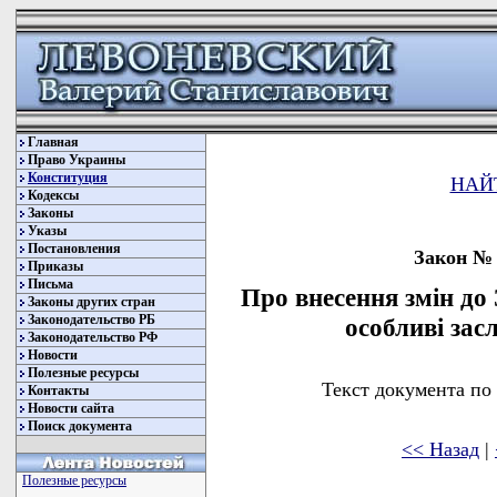
Главная
Право Украины
Конституция
НАЙ
Кодексы
Законы
Указы
Постановления
Закон № 
Приказы
Письма
Про внесення змін до 
Законы других стран
Законодательство РБ
особливі зас
Законодательство РФ
Новости
Полезные ресурсы
Текст документа по
Контакты
Новости сайта
Поиск документа
<< Назад
|
Полезные ресурсы