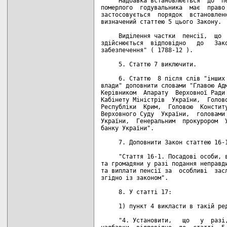
     Надбавка встановлюється  до  пе
померлого  годувальника  має  право 
застосовується  порядок  встановленн
визначений статтею 5 цього Закону.

     Виділення частки  пенсії,  що  
здійснюється  відповідно   до   Зако
забезпечення" ( 1788-12 ).

     5. Статтю 7 виключити.

     6. Статтю  8 після слів "інших 
влади" доповнити словами "Главою Адм
Керівником  Апарату  Верховної Ради 
Кабінету Міністрів  України,  Голово
Республіки  Крим,  Головою  Конститу
Верховного Суду  України,  головами 
України,  Генеральним  прокурором  У
банку України".

     7. Доповнити Закон статтею 16-1
     "Стаття 16-1. Посадові особи, в
та громадяни у разі подання неправди
та виплати пенсії за  особливі  засл
згідно із законом".

     8. У статті 17:

     1) пункт 4 викласти в такій ред
     "4. Установити,   що   у  разі,