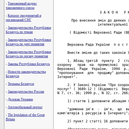
-
Таможенный кодекс
таможенного союза
                     З А К О Н   У К
-
Каталог предприятий и
организаций СНГ
       Про внесення змін до деяких з
                    інтелектуальної 
-
Законодательство Республики
Беларусь по темам
      ( Відомості Верховної Ради (ВВ
-
Законодательство Республики
Беларусь по дате принятия
     Верховна Рада України  п о с т 
-
Законодательство Республики
     Внести зміни до таких законів У
Беларусь по органу принятия
     1. Абзац третій  пункту  2  ста
-
Законы Республики Беларусь
охорону   прав  на  промислові  зраз
Верховної  Ради  України,  1994  р.,
-
Новости законодательства
"пропонування  для  продажу" доповни
Беларуси
Інтернет".

-
Тюрьмы Беларуси
     2. У Законі України "Про охорон
послуг" ( 3689-12 ) (Відомості  Верх
-
Законодательство России
N 7, ст. 36; 1999 р., N 32, ст. 266;
-
Деловая Украина
     1) статтю 1 доповнити абзацом т
-
Автомобильный портал
     "доменне ім'я  -  ім'я,  що  ви
комп'ютерів і ресурсів в Інтернеті";
-
The legislation of the Great
Britain
     2) пункт 2 статті 16 доповнити 