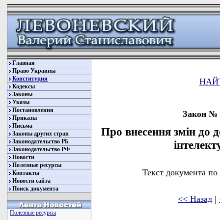
Главная
Право Украины
Конституция
НАЙ
Кодексы
Законы
Указы
Постановления
Закон № 3
Приказы
Письма
Про внесення змін до д
Законы других стран
Законодательство РБ
інтелект
Законодательство РФ
Новости
Полезные ресурсы
Текст документа по
Контакты
Новости сайта
Поиск документа
<< Назад
|
Полезные ресурсы