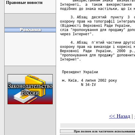
     "Використанням знака  визнаєтьс
Правовые новости
Інтернеті,  а  також  використання  
подібних до знака настільки, що їх м
     3. Абзац  десятий  пункту  3  с
охорону прав на топографії інтеграль
(Відомості Верховної Ради України,  
слів "пропонування для продажу" допо
через Інтернет".

     4. Абзац  п'ятий частини другої
охорону прав на винаходи і корисні м
Верховної  Ради  України,  2000  р.,
"пропонування для продажу" доповнити
Інтернет".

 Президент України                  
 м. Київ, 4 липня 2002 року

          N 34-IV

<< Назад
|
При полном или частичном использовании 