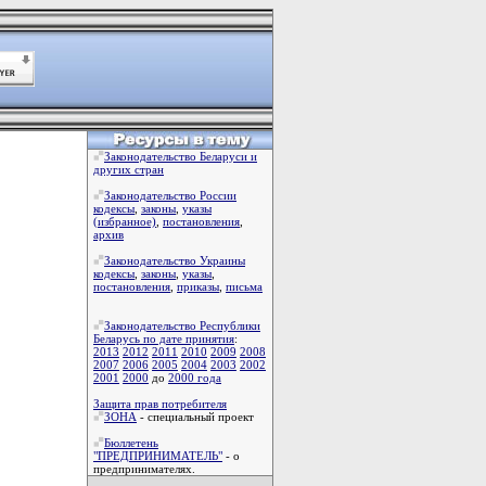
Законодательство Беларуси и
других стран
Законодательство России
кодексы
,
законы
,
указы
(избранное)
,
постановления
,
архив
Законодательство Украины
кодексы
,
законы
,
указы
,
постановления
,
приказы
,
письма
Законодательство Республики
Беларусь по дате принятия
:
2013
2012
2011
2010
2009
2008
2007
2006
2005
2004
2003
2002
2001
2000
до
2000 года
Защита прав потребителя
ЗОНА
- специальный проект
Бюллетень
"ПРЕДПРИНИМАТЕЛЬ"
- о
предпринимателях.