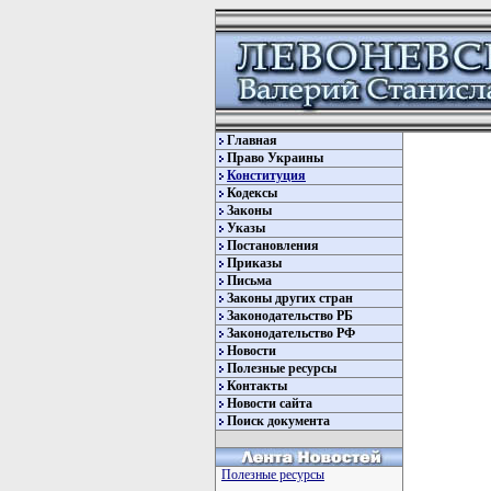
Главная
Право Украины
Конституция
Кодексы
Законы
Указы
Постановления
Приказы
Письма
Законы других стран
Законодательство РБ
Законодательство РФ
Новости
Полезные ресурсы
Контакты
Новости сайта
Поиск документа
Полезные ресурсы