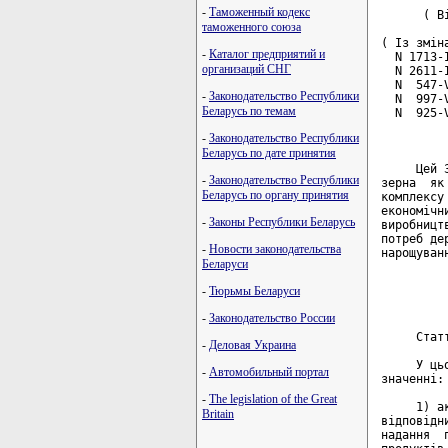
-
Таможенный кодекс
таможенного союза
-
Каталог предприятий и
организаций СНГ
-
Законодательство Республики
Беларусь по темам
-
Законодательство Республики
Беларусь по дате принятия
-
Законодательство Республики
Беларусь по органу принятия
-
Законы Республики Беларусь
-
Новости законодательства
Беларуси
-
Тюрьмы Беларуси
-
Законодательство России
-
Деловая Украина
-
Автомобильный портал
-
The legislation of the Great
Britain