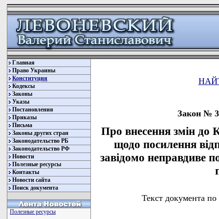
Главная
Право Украины
Конституция
НАЙ
Кодексы
Законы
Указы
Постановления
Закон № 30
Приказы
Письма
Про внесення змін до 
Законы других стран
Законодательство РБ
щодо посилення відпо
Законодательство РФ
завідомо неправдиве по
Новости
Полезные ресурсы
Контакты
Новости сайта
Поиск документа
Текст документа по
Полезные ресурсы