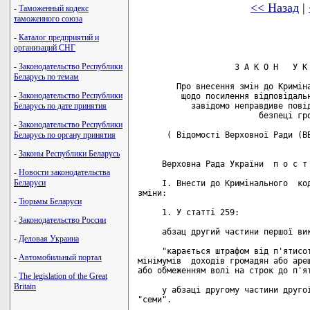
<< Назад
|
-
Таможенный кодекс
таможенного союза
-
Каталог предприятий и
организаций СНГ
-
Законодательство Республики
                    З А К О Н   У К 
Беларусь по темам
        Про внесення змін до Криміна
-
Законодательство Республики
         щодо посилення відповідальн
           завідомо неправдиве повід
Беларусь по дате принятия
                         безпеці гро
-
Законодательство Республики
      ( Відомості Верховної Ради (ВВ
Беларусь по органу принятия
-
Законы Республики Беларусь
     Верховна Рада України  п о с т 
-
Новости законодательства
Беларуси
     I. Внести до Кримінального  код
зміни:

-
Тюрьмы Беларуси
     1. У статті 259:

-
Законодательство России
     абзац другий частини першої вик
-
Деловая Украина
     "карається штрафом від п'ятисот
-
Автомобильный портал
мінімумів  доходів громадян або ареш
або обмеженням волі на строк до п'ят
-
The legislation of the Great
Britain
     у абзаці другому частини другої
"семи".
