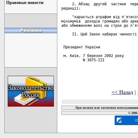
Правовые новости
     2. Абзац  другий  частини  перш
редакції:

     "карається штрафом від п'ятисот
мінімумів  доходів громадян або ареш
або обмеженням волі на строк до п'ят
     II. Цей Закон набирає чинності 
 Президент України                  
 м. Київ, 7 березня 2002 року

          N 3075-III

<< Назад
|
При полном или частичном использовании 
© 2006