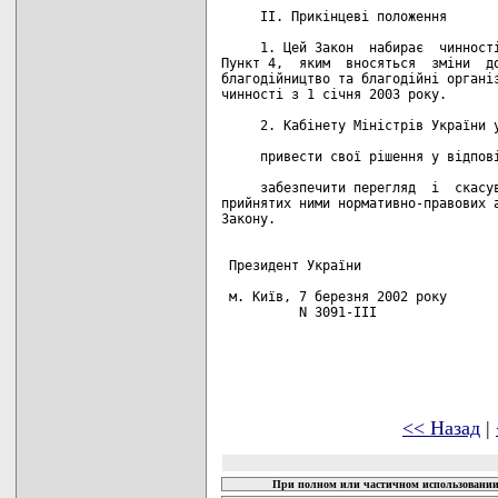
     II. Прикінцеві положення

     1. Цей Закон  набирає  чинності
Пункт 4,  яким  вносяться  зміни  до
благодійництво та благодійні організ
чинності з 1 січня 2003 року.

     2. Кабінету Міністрів України у
     привести свої рішення у відпові
     забезпечити перегляд  і  скасув
прийнятих ними нормативно-правових а
Закону.

 Президент України                  
 м. Київ, 7 березня 2002 року

          N 3091-III

<< Назад
|
При полном или частичном использовании 