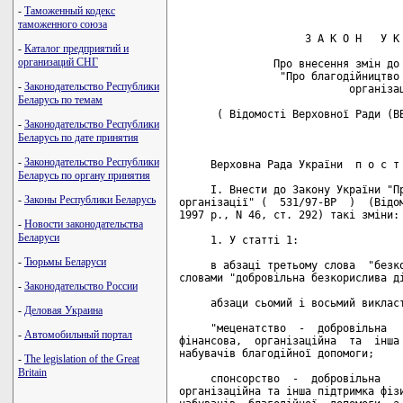
-
Таможенный кодекс
таможенного союза
                    З А К О Н   У К 
-
Каталог предприятий и
организаций СНГ
               Про внесення змін до 
                "Про благодійництво 
-
Законодательство Республики
                           організац
Беларусь по темам
      ( Відомості Верховної Ради (ВВ
-
Законодательство Республики
Беларусь по дате принятия
-
Законодательство Республики
     Верховна Рада України  п о с т 
Беларусь по органу принятия
     I. Внести до Закону України "Пр
-
Законы Республики Беларусь
організації" (  531/97-ВР  )  (Відом
1997 р., N 46, ст. 292) такі зміни:

-
Новости законодательства
Беларуси
     1. У статті 1:

-
Тюрьмы Беларуси
     в абзаці третьому слова  "безко
словами "добровільна безкорислива ді
-
Законодательство России
     абзаци сьомий і восьмий викласт
-
Деловая Украина
     "меценатство  -  добровільна   
-
Автомобильный портал
фінансова,  організаційна  та  інша 
набувачів благодійної допомоги;

-
The legislation of the Great
Britain
     спонсорство  -  добровільна    
організаційна та інша підтримка фізи