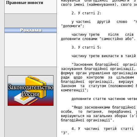
набувачів  благодійної  допомоги  з 
Правовые новости
свого імені (найменування), свого зн
     2. У статті 2:

     у частині   другій   слово   "п
"допомоги";

     частину третю    після   слів  
доповнити словами "самостійно або".

     3. У статті 5:

     частину третю викласти в такій 
     "Засновник благодійної  організ
заснування благодійної організації, 
формує орган управління організацією
ради  щодо  контролю  за  цільовим  
благодійної  організації,  вирішує  
Законом  та  статутом (положенням) б
компетенції";

     доповнити статтю частиною четве
     "Якщо засновниками благодійної 
особи,  то  питання,  передбачені  у
вирішуються на загальних зборах (з'ї
благодійної організації".

     4. У  частині  третій  статті  
"3".
