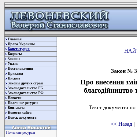
Главная
Право Украины
Конституция
НАЙ
Кодексы
Законы
Указы
Постановления
Закон № 30
Приказы
Письма
Про внесення змі
Законы других стран
Законодательство РБ
благодійництво т
Законодательство РФ
Новости
Полезные ресурсы
Текст документа по
Контакты
Новости сайта
Поиск документа
<< Назад
|
Полезные ресурсы