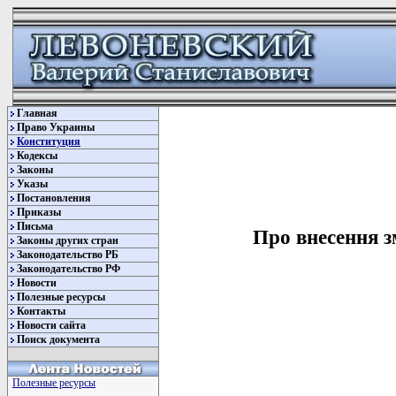
Главная
Право Украины
Конституция
Кодексы
Законы
Указы
Постановления
Приказы
Письма
Про внесення з
Законы других стран
Законодательство РБ
Законодательство РФ
Новости
Полезные ресурсы
Контакты
Новости сайта
Поиск документа
Полезные ресурсы