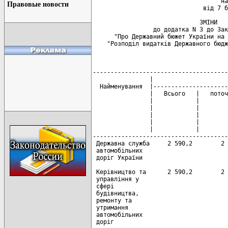
                                    на
Правовые новости
                               від 7 б
                              ЗМІНИ

                 до додатка N 3 до Зак
      "Про Державний бюжет України на 
    "Розподіл видатків Державного бюдж
                                      
--------------------------------------
                |                     
  Найменування  |---------------------
                |   Всього   |   поточ
                |            |        
                |            |        
                |            |        
                |            |        
                |            |        
--------------------------------------
 Державна служба     2 590,2        2 
 автомобільних

 доріг України

 Керівництво та      2 590,2        2 
 управління у

 сфері

 будівництва,

 ремонту та

 утримання

 автомобільних

 доріг
