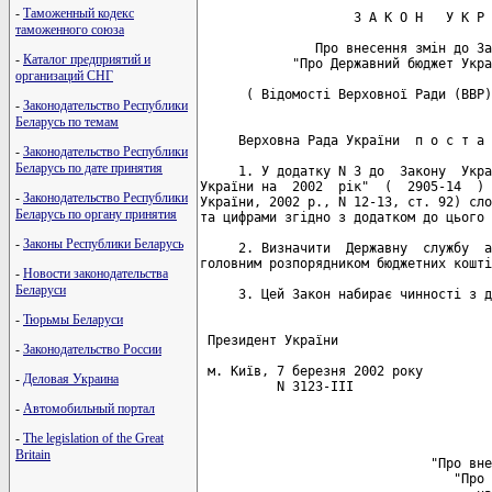
-
Таможенный кодекс
                    З А К О Н   У К Р 
таможенного союза
               Про внесення змін до За
-
Каталог предприятий и
            "Про Державний бюджет Укра
организаций СНГ
      ( Відомості Верховної Ради (ВВР)
-
Законодательство Республики
Беларусь по темам
     Верховна Рада України  п о с т а 
-
Законодательство Республики
Беларусь по дате принятия
     1. У додатку N 3 до  Закону  Укра
України на  2002  рік"  (  2905-14  ) 
-
Законодательство Республики
України, 2002 р., N 12-13, ст. 92) сло
Беларусь по органу принятия
та цифрами згідно з додатком до цього 
-
Законы Республики Беларусь
     2. Визначити  Державну  службу  а
головним розпорядником бюджетних кошті
-
Новости законодательства
Беларуси
     3. Цей Закон набирає чинності з д
-
Тюрьмы Беларуси
 Президент України                    
-
Законодательство России
 м. Київ, 7 березня 2002 року

-
Деловая Украина
          N 3123-III

-
Автомобильный портал
                                      
-
The legislation of the Great
                                      
Britain
                              "Про вне
                                 "Про 