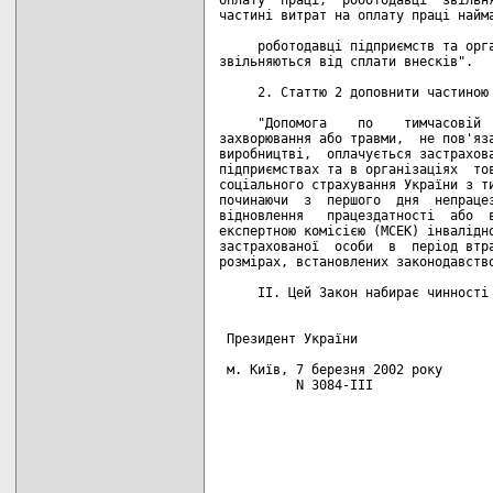
частині витрат на оплату праці найма
     роботодавці підприємств та орга
звільняються від сплати внесків".

     2. Статтю 2 доповнити частиною 
     "Допомога    по    тимчасовій  
захворювання або травми,  не пов'яза
виробництві,  оплачується застрахова
підприємствах та в організаціях  тов
соціального страхування України з ти
починаючи  з  першого  дня  непрацез
відновлення   працездатності  або  в
експертною комісією (МСЕК) інвалідно
застрахованої  особи  в  період втра
розмірах, встановлених законодавство
     II. Цей Закон набирає чинності 
 Президент України                  
 м. Київ, 7 березня 2002 року

          N 3084-III
