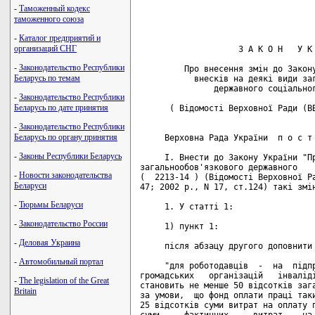
-
Таможенный кодекс
таможенного союза
-
Каталог предприятий и
организаций СНГ
                    З А К О Н   У К 
-
Законодательство Республики
         Про внесення змін до Закону
Беларусь по темам
           внесків на деякі види заг
               державного соціальног
-
Законодательство Республики
Беларусь по дате принятия
      ( Відомості Верховної Ради (ВВ
-
Законодательство Республики
Беларусь по органу принятия
     Верховна Рада України  п о с т 
-
Законы Республики Беларусь
     I. Внести до Закону України "Пр
загальнообов'язкового державного    
-
Новости законодательства
(  2213-14 ) (Відомості Верховної Ра
Беларуси
47; 2002 р., N 17, ст.124) такі змін
-
Тюрьмы Беларуси
     1. У статті 1:

-
Законодательство России
     1) пункт 1:

-
Деловая Украина
     після абзацу другого доповнити 
-
Автомобильный портал
     "для роботодавців  -  на  підпр
громадських   організацій   інваліді
-
The legislation of the Great
становить не менше 50 відсотків зага
Britain
за умови,  що фонд оплати праці таки
25 відсотків суми витрат на оплату п
суми     фактичних     витрат    на 