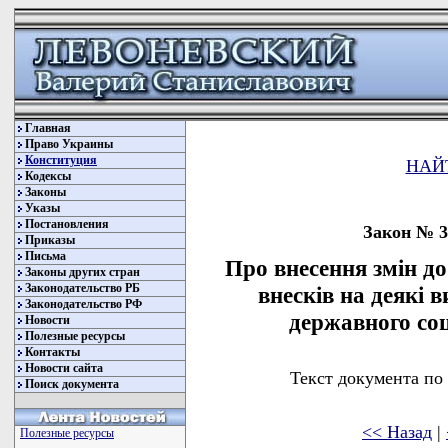
Главная
Право Украины
Конституция
НАЙ
Кодексы
Законы
Указы
Постановления
Закон № 30
Приказы
Письма
Про внесення змін д
Законы других стран
Законодательство РБ
внесків на деякі 
Законодательство РФ
державного со
Новости
Полезные ресурсы
Контакты
Новости сайта
Текст документа по
Поиск документа
<< Назад
|
Полезные ресурсы