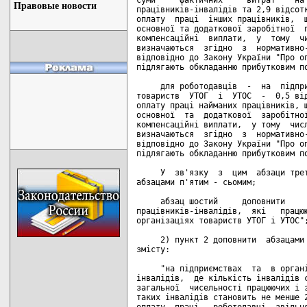
Правовые новости
працівників-інвалідів та 2,9 відсотк
оплату  праці  інших працівників,  щ
основної та додаткової заробітної  п
компенсаційні  виплати,  у  тому  чи
визначаються  згідно  з  нормативно-
відповідно до Закону України "Про оп
підлягають обкладанню прибутковим по
     для роботодавців  -  на  підпри
товариств  УТОГ  і  УТОС  -  0,5 від
оплату праці найманих працівників, щ
основної  та  додаткової  заробітної
компенсаційні виплати,  у тому  числ
визначаються  згідно  з  нормативно-
відповідно до Закону України "Про оп
підлягають обкладанню прибутковим по
     У  зв'язку  з  цим  абзаци трет
абзацами п'ятим - сьомим;

     абзац шостий     доповнити     
працівників-інвалідів,  які   працюю
організаціях товариств УТОГ і УТОС";
     2) пункт 2 доповнити  абзацами 
змісту:

     "на підприємствах  та  в органі
інвалідів,  де кількість інвалідів с
загальної  чисельності працюючих і з
таких інвалідів становить не менше 2
оплату  праці,  роботодавці  звільня