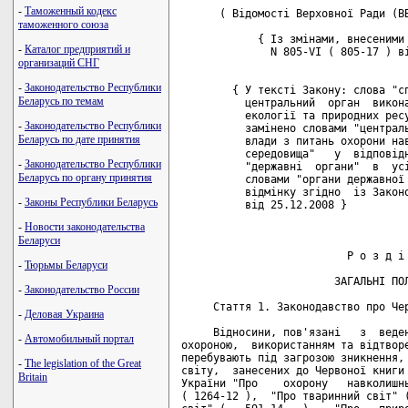
-
Таможенный кодекс
таможенного союза
-
Каталог предприятий и
организаций СНГ
-
Законодательство Республики
Беларусь по темам
-
Законодательство Республики
Беларусь по дате принятия
-
Законодательство Республики
Беларусь по органу принятия
-
Законы Республики Беларусь
-
Новости законодательства
Беларуси
-
Тюрьмы Беларуси
-
Законодательство России
-
Деловая Украина
-
Автомобильный портал
-
The legislation of the Great
Britain