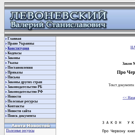
Главная
Право Украины
Н
Конституция
Кодексы
Законы
Указы
Закон №
Постановления
Про Чер
Приказы
Письма
Законы других стран
Текст документа 
Законодательство РБ
Законодательство РФ
Новости
<< Наз
Полезные ресурсы
Контакты
Новости сайта
Поиск документа
Полезные ресурсы