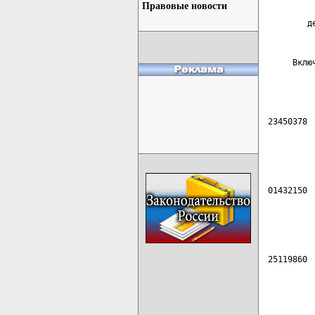
         
Правовые новости
         
        д
         
     Вклю
         
         
23450378 
         
         
         
01432150 
         
         
         
25119860 
         
         
         