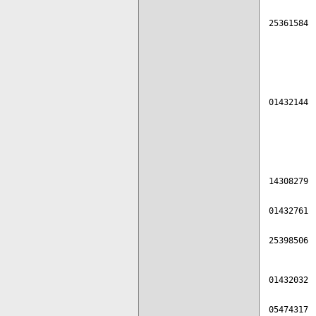
         
25361584 
          
         
         
         
01432144 
         
         
         
         
14308279 
         
01432761 
         
25398506 
         
         
01432032 
         
05474317 