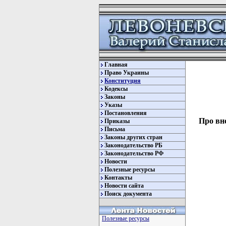
Главная
Право Украины
Конституция
Кодексы
Законы
Указы
Постановления
Про вне
Приказы
Письма
Законы других стран
Законодательство РБ
Законодательство РФ
Новости
Полезные ресурсы
Контакты
Новости сайта
Поиск документа
         
Полезные ресурсы