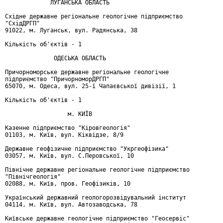
               ЛУГАНСЬКА ОБЛАСТЬ

  Східне державне регіональне геологічне підприємство

 "СхідДРГП"

  91022, м. Луганськ, вул. Радянська, 38

  Кількість об'єктів - 1

                ОДЕСЬКА ОБЛАСТЬ

  Причорноморське державне регіональне геологічне

  підприємство "ПричорноморДРГП"

  65070, м. Одеса, вул. 25-ї Чапаєвської дивізії, 1

  Кількість об'єктів - 1

                    м. КИЇВ

  Казенне підприємство "Кіровгеологія"

  01103, м. Київ, вул. Кіквідзе, 8/9

  Державне геофізичне підприємство "Укргеофізика"

  03057, м. Київ, вул. С.Перовської, 10

  Північне державне регіональне геологічне підприємство

  "Північгеологія"

  02088, м. Київ, пров. Геофізиків, 10

  Український державний геологорозвідувальний інститут

  04114, м. Київ, вул. Автозаводська, 78

  Київське державне геологічне підприємство "Геосервіс"
