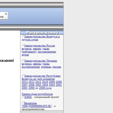
Законодательство Беларуси и
других стран
Законодательство России
кодексы
,
законы
,
указы
(избранное)
,
постановления
,
архив
ержавної
Законодательство Украины
кодексы
,
законы
,
указы
,
постановления
,
приказы
,
письма
Законодательство Республики
Беларусь по дате принятия
:
2013
2012
2011
2010
2009
2008
2007
2006
2005
2004
2003
2002
2001
2000
до
2000 года
Защита прав потребителя
ЗОНА
- специальный проект
Бюллетень
"ПРЕДПРИНИМАТЕЛЬ"
- о
предпринимателях.