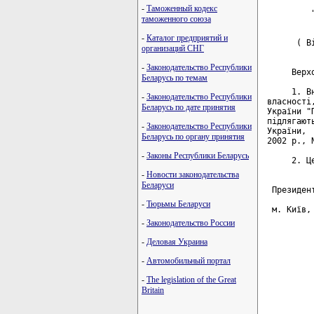
         
-
Таможенный кодекс
         
таможенного союза
         
-
Каталог предприятий и
      ( В
организаций СНГ
-
Законодательство Республики
     Верх
Беларусь по темам
     1. В
-
Законодательство Республики
власності
Беларусь по дате принятия
України "
підлягают
-
Законодательство Республики
України, 
Беларусь по органу принятия
2002 р., 
-
Законы Республики Беларусь
     2. Ц
-
Новости законодательства
Беларуси
 Президен
-
Тюрьмы Беларуси
 м. Київ,
          
-
Законодательство России
-
Деловая Украина
         
         
-
Автомобильный портал
         
         
-
The legislation of the Great
         
Britain
         