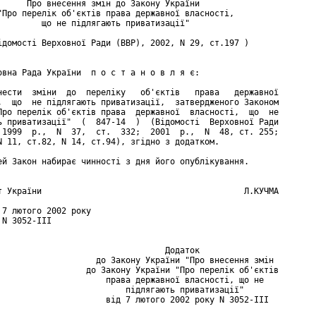
      Про внесення змін до Закону України

"Про перелік об'єктів права державної власності,

         що не підлягають приватизації"

ідомості Верховної Ради (ВВР), 2002, N 29, ст.197 )

овна Рада України  п о с т а н о в л я є:

нести  зміни  до  переліку   об'єктів   права   державної

,  що  не підлягають приватизації,  затвердженого Законом

Про перелік об'єктів права  державної  власності,  що  не

ь приватизації"  (  847-14  )  (Відомості  Верховної Ради

 1999  р.,  N  37,  ст.  332;  2001  р.,  N  48, ст. 255;

N 11, ст.82, N 14, ст.94), згідно з додатком.

ей Закон набирає чинності з дня його опублікування.

т України                                         Л.КУЧМА

 7 лютого 2002 року

N 3052-III

                                  Додаток

                    до Закону України "Про внесення змін

                  до Закону України "Про перелік об'єктів

                      права державної власності, що не

                          підлягають приватизації"

                      від 7 лютого 2002 року N 3052-III
