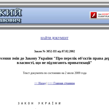
НАЙТИ ДОКУМЕНТ
Закон № 3052-III від 07.02.2002
сення змін до Закону України "Про перелік об'єктів права д
власності, що не підлягають приватизації"
Текст документа по состоянию на 2 июля 2009 года
<< Назад
|
<<< Главная страница
           З А К О Н   У К Р А Ї Н И
