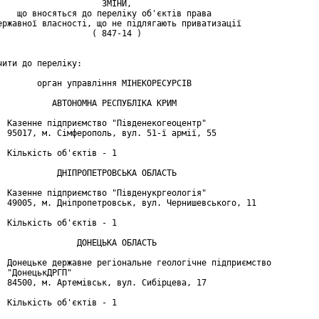
                     ЗМІНИ,

    що вносяться до переліку об'єктів права

ержавної власності, що не підлягають приватизації

                   ( 847-14 )

чити до переліку:

        орган управління МІНЕКОРЕСУРСІВ

           АВТОНОМНА РЕСПУБЛІКА КРИМ

  Казенне підприємство "Південекогеоцентр"

  95017, м. Сімферополь, вул. 51-ї армії, 55

  Кількість об'єктів - 1

            ДНІПРОПЕТРОВСЬКА ОБЛАСТЬ

  Казенне підприємство "Південукргеологія"

  49005, м. Дніпропетровськ, вул. Чернишевського, 11

  Кількість об'єктів - 1

                ДОНЕЦЬКА ОБЛАСТЬ

  Донецьке державне регіональне геологічне підприємство

  "ДонецькДРГП"

  84500, м. Артемівськ, вул. Сибірцева, 17

  Кількість об'єктів - 1
