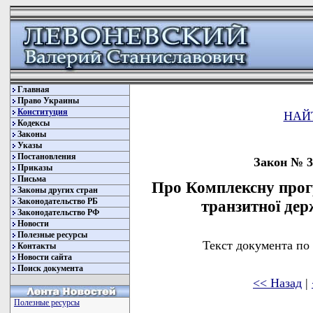
Главная
Право Украины
Конституция
НАЙ
Кодексы
Законы
Указы
Постановления
Закон № 30
Приказы
Письма
Про Комплексну прог
Законы других стран
Законодательство РБ
транзитної дер
Законодательство РФ
Новости
Полезные ресурсы
Текст документа по
Контакты
Новости сайта
Поиск документа
<< Назад
|
Полезные ресурсы