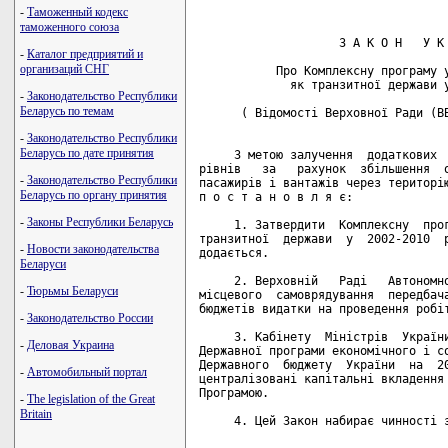
-
Таможенный кодекс
таможенного союза
-
Каталог предприятий и
организаций СНГ
-
Законодательство Республики
Беларусь по темам
-
Законодательство Республики
Беларусь по дате принятия
-
Законодательство Республики
Беларусь по органу принятия
-
Законы Республики Беларусь
-
Новости законодательства
Беларуси
-
Тюрьмы Беларуси
-
Законодательство России
-
Деловая Украина
-
Автомобильный портал
-
The legislation of the Great
Britain