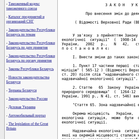
-
Таможенный кодекс
                    З А К О Н   У К 
таможенного союза
           Про внесення змін до деяк
-
Каталог предприятий и
организаций СНГ
      ( Відомості Верховної Ради (ВВ
-
Законодательство Республики
Беларусь по темам
     У зв'язку  з прийняттям Закону 
екологічної  ситуації"  (  1908-14  
-
Законодательство Республики
України,   2002   р.,   N   42,   ст
Беларусь по дате принятия
п о с т а н о в л я є:

-
Законодательство Республики
     I. Внести зміни до таких законі
Беларусь по органу принятия
     1. Пункт 17 частини першої  ста
-
Законы Республики Беларусь
міліцію" ( 565-12 ) (Відомості Верхо
ст. 20) після слів "надзвичайного ст
-
Новости законодательства
надзвичайної екологічної ситуації".

Беларуси
     2. Статтю   65  Закону  України
-
Тюрьмы Беларуси
природного середовища"  (  1264-12  
України, 1991 р., N 41, ст. 546) вик
-
Законодательство России
     "Стаття 65. Зона надзвичайної е
-
Деловая Украина
     Окрема місцевість   України,   
-
Автомобильный портал
екологічна  ситуація,  може  бути  о
екологічної ситуації.

-
The legislation of the Great
Britain
     Надзвичайна екологічна  ситуаці
якої на окремій місцевості сталися н