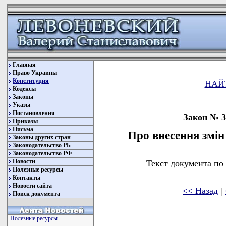
Главная
Право Украины
Конституция
НАЙ
Кодексы
Законы
Указы
Постановления
Закон № 30
Приказы
Письма
Про внесення змін
Законы других стран
Законодательство РБ
Законодательство РФ
Новости
Текст документа по
Полезные ресурсы
Контакты
Новости сайта
<< Назад
|
Поиск документа
Полезные ресурсы