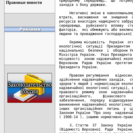
природному  середовищі,  що  потребу
Правовые новости
заходів з боку держави.

     Негативні зміни в навколишньому
втрата,  виснаження  чи  знищення  о
ресурсів внаслідок надмірного забруд
середовища,  руйнівного  впливу  сти
факторів,  які обмежують або виключа
людини та провадження господарської 
     Окрема місцевість  України  ого
екологічної  ситуації  Президентом  
національної  безпеки  і  оборони Ук
Міністрів України.  Указ Президента 
місцевості  зоною надзвичайної еколо
Верховною  Радою  України  протягом 
Президента України.

     Правове регулювання   відносин,
здійснення надзвичайних заходів,  сп
здоров'я людей і нормалізацію еколог
надзвичайної екологічної ситуації, в
правового  режиму  зони  надзвичайно
організаційного,     фінансового    
забезпечення,  порядку  відшкодуванн
виникнення надзвичайної екологічної 
інших  організаційних  питань  у  ці
Законом України "Про зону  надзвичай
( 1908-14 ), іншими нормативно-право
     3. Статтю  37  Закону  України 
(Відомості Верховної  Ради  України,