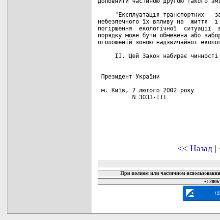
доповнити частиною другою такого змі
     "Експлуатація транспортних   за
небезпечного їх впливу на  життя  і 
погіршення  екологічної  ситуації  в
порядку може бути обмежена або забор
оголошеній зоною надзвичайної еколог
     II. Цей Закон набирає чинності 
 Президент України                  
 м. Київ, 7 лютого 2002 року

          N 3033-III

<< Назад
|
При полном или частичном использовании 
© 2006