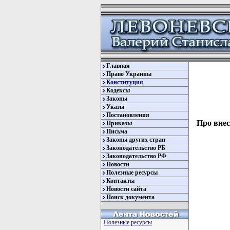
Главная
Право Украины
Конституция
Кодексы
Законы
Указы
Постановления
Про внес
Приказы
Письма
Законы других стран
Законодательство РБ
Законодательство РФ
Новости
Полезные ресурсы
Контакты
Новости сайта
Поиск документа
         
Полезные ресурсы
         