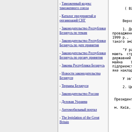
         
-
Таможенный кодекс
таможенного союза
      ( В
-
Каталог предприятий и
организаций СНГ
     Верх
-
Законодательство Республики
     1. Д
Беларусь по темам
проваджен
1999 р., 
-
Законодательство Республики
такого змі
Беларусь по дате принятия
     "У р
-
Законодательство Республики
мають  ст
Беларусь по органу принятия
державний
майна    
-
Законы Республики Беларусь
підприємс
яке накла
-
Новости законодательства
Беларуси
     У зв
-
Тюрьмы Беларуси
     2. Ц
-
Законодательство России
 Президен
-
Деловая Украина
 м. Київ,
-
Автомобильный портал
          
-
The legislation of the Great
Britain