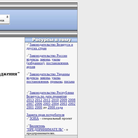
Законодательство Беларуси и
других стран
Законодательство России
кодексы
,
законы
,
указы
(избранное)
,
постановления
,
архив
вадження"
Законодательство Украины
кодексы
,
законы
,
указы
,
постановления
,
приказы
,
письма
Законодательство Республики
Беларусь по дате принятия
:
2013
2012
2011
2010
2009
2008
2007
2006
2005
2004
2003
2002
2001
2000
до
2000 года
Защита прав потребителя
ЗОНА
- специальный проект
Бюллетень
"ПРЕДПРИНИМАТЕЛЬ"
- о
предпринимателях.