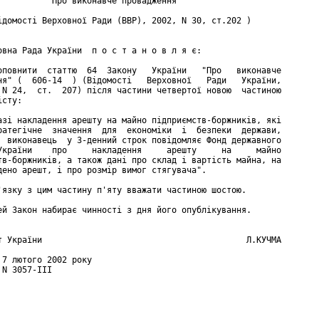
          "Про виконавче провадження"

ідомості Верховної Ради (ВВР), 2002, N 30, ст.202 )

овна Рада України  п о с т а н о в л я є:

оповнити  статтю  64  Закону   України   "Про   виконавче

ня" (  606-14  ) (Відомості   Верховної   Ради   України,

 N 24,  ст.  207) після частини четвертої новою  частиною

сту:

азі накладення арешту на майно підприємств-боржників, які

ратегічне  значення  для  економіки  і  безпеки  держави,

  виконавець  у 3-денний строк повідомляє Фонд державного

України    про     накладення     арешту     на     майно

тв-боржників, а також дані про склад і вартість майна, на

дено арешт, і про розмір вимог стягувача".

'язку з цим частину п'яту вважати частиною шостою.

ей Закон набирає чинності з дня його опублікування.

т України                                         Л.КУЧМА

 7 лютого 2002 року

N 3057-III
