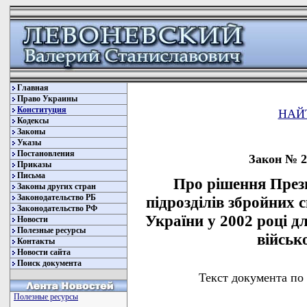
Главная
Право Украины
Конституция
НАЙ
Кодексы
Законы
Указы
Постановления
Закон № 29
Приказы
Письма
Про рішення През
Законы других стран
Законодательство РБ
підрозділів збройних 
Законодательство РФ
України у 2002 році д
Новости
Полезные ресурсы
військ
Контакты
Новости сайта
Поиск документа
Текст документа по
Полезные ресурсы