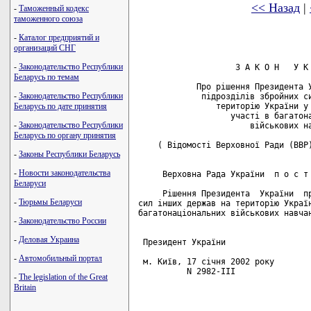
<< Назад
|
-
Таможенный кодекс
таможенного союза
-
Каталог предприятий и
организаций СНГ
-
Законодательство Республики
                    З А К О Н   У К 
Беларусь по темам
            Про рішення Президента У
-
Законодательство Республики
             підрозділів збройних си
                територію України у 
Беларусь по дате принятия
                   участі в багатона
-
Законодательство Республики
                       військових на
Беларусь по органу принятия
    ( Відомості Верховної Ради (ВВР)
-
Законы Республики Беларусь
-
Новости законодательства
     Верховна Рада України  п о с т 
Беларуси
     Рішення Президента  України  пр
-
Тюрьмы Беларуси
сил інших держав на територію Україн
багатонаціональних військових навчан
-
Законодательство России
-
Деловая Украина
 Президент України                  
-
Автомобильный портал
 м. Київ, 17 січня 2002 року

          N 2982-III

-
The legislation of the Great
Britain