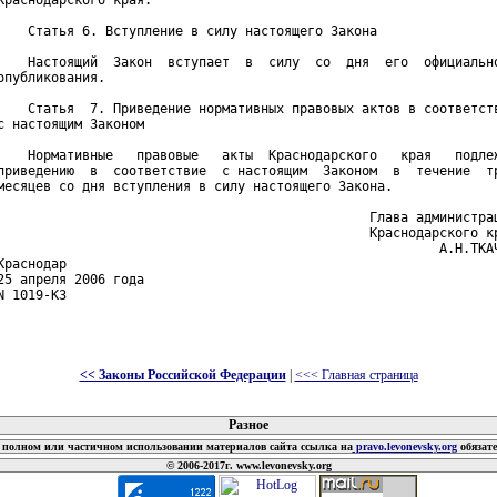
<< Законы Российской Федерации
|
<<< Главная страница
 документов
Разное
полном или частичном использовании материалов сайта ссылка на
pravo.levonevsky.org
обязат
© 2006-2017г. www.levonevsky.org