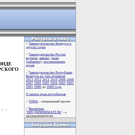
Законодательство Беларуси и
других стран
Законодательство России
кодексы
,
законы
,
указы
(избанное)
,
постановления
,
ФОНДЕ
архив
РСКОГО
Законодательство Республики
Беларусь по дате принятия
:
2013
2012
2011
2010
2009
2008
2007
2006
2005
2004
2003
2002
2001
2000
до
2000 года
О защите прав потребителя
ЗОНА
- специальный проект
Бюллетень
"ПРЕДПРИНИМАТЕЛЬ"
- о
предпринимателях.