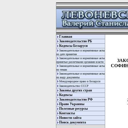
Главная
Законодательство РБ
Кодексы Беларуси
Законодательные и нормативные акты
по дате принятия
Законодательные и нормативные акты
ЗАКО
принятые различными органами власти
СОФИН
Законодательные и нормативные акты
по темам
Законодательные и нормативные акты
по виду документы
Международное право в Беларуси
Законодательство СССР
Законы других стран
Кодексы
Законодательство РФ
Право Украины
Полезные ресурсы
Контакты
Новости сайта
Поиск документа