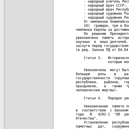
       - народный учитель Респ
       - народный врач СССР;

       - народный врач Республ
       - народный художник Рос
       - народный художник Рес
       9) чемпионов Олимпийски
       10)  граждан, три и бо
   чемпиона Европы за достиже
       По  решению  Президент
   увековечена  память  истор
   научных  и  иных деятелей,
   заслуги перед государством 
   (в ред. Закона РД от 04.04.
       Статья 3.   Исторически
                   которые мог
       Увековечены  могут быт
   большую    роль    в    ра
   государственности  (крупны
   республики,   районов,  го
   праздников,   а   также  т
   человеческие жертвы).

       Статья 4.   Порядок уве
       Увековечение  памяти п
   в  соответствии  с Законом
   года   N   4292-1  "Об  ув
   Отечества".

       Установление  республи
   памятных   дат,   сооружен