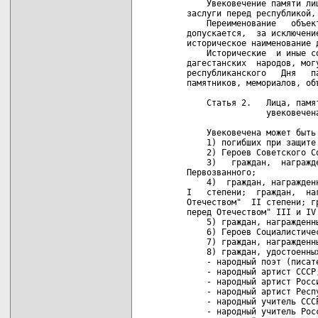
       Увековечение памяти ли
   заслуги перед республикой,
       Переименование   объек
   допускается,  за исключени
   историческое наименование д
       Исторические  и иные с
   дагестанских  народов, мог
   республиканского   Дня   п
   памятников, мемориалов, объ
       Статья 2.   Лица, памят
                   увековечена
       Увековечена может быть 
       1) погибших при защите 
       2) Героев Советского С
       3)   граждан,  награжд
   Первозванного;

       4)  граждан, награжден
   I   степени;  граждан,  на
   Отечеством"  II степени; г
   перед Отечеством" III и IV 
       5) граждан, награжденн
       6) Героев Социалистичес
       7) граждан, награжденн
       8) граждан, удостоенных
       - народный поэт (писате
       - народный артист СССР;
       - народный артист Росси
       - народный артист Респу
       - народный учитель СССР
       - народный учитель Росс