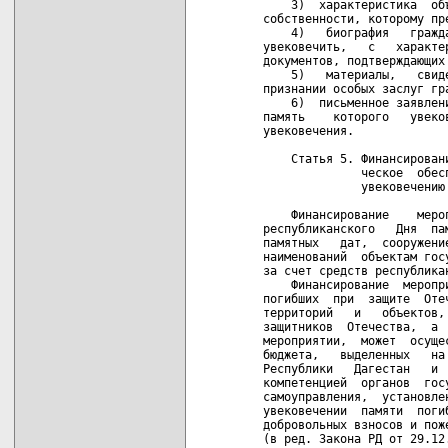
       3)  характеристика  об
   собственности, которому пр
       4)   биография   гражд
   увековечить,   с   характе
   документов, подтверждающих 
       5)   материалы,   свид
   признании особых заслуг гра
       6)  письменное заявлен
   память    которого   увеко
   увековечения.

       Статья 5. Финансировани
                 ческое  обесп
                 увековечению 
       Финансирование    меро
   республиканского   Дня  па
   памятных   дат,  сооружени
   наименований  объектам гос
   за счет средств республика
       Финансирование  меропр
   погибших  при  защите  Оте
   территорий   и   объектов,
   защитников  Отечества,  а 
   мероприятии,  может  осуще
   бюджета,   выделенных   на
   Республики   Дагестан   и 
   компетенцией  органов  гос
   самоуправления,  установле
   увековечении  памяти  поги
   добровольных взносов и пож
   (в ред. Закона РД от 29.12.