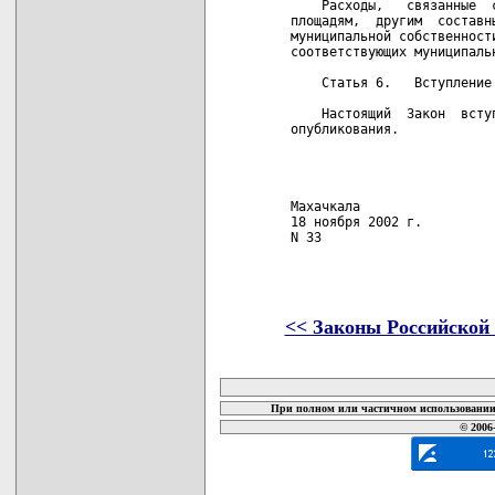
       Расходы,   связанные  
   площадям,  другим  составн
   муниципальной собственност
   соответствующих муниципальн
       Статья 6.   Вступление 
       Настоящий  Закон  всту
   опубликования.

                             
                             
                             
   Махачкала

   18 ноября 2002 г.

   N 33

<< Законы Российской
карта новых документов
При полном или частичном использовании 
© 2006