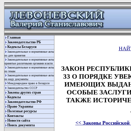
Главная
Законодательство РБ
Кодексы Беларуси
НАЙ
Законодательные и нормативные акты
по дате принятия
Законодательные и нормативные акты
принятые различными органами власти
ЗАКОН РЕСПУБЛИКИ 
Законодательные и нормативные акты
по темам
33 О ПОРЯДКЕ УВ
Законодательные и нормативные акты
по виду документы
ИМЕЮЩИХ ВЫДАЮ
Международное право в Беларуси
Законодательство СССР
ОСОБЫЕ ЗАСЛУГИ
Законы других стран
Кодексы
ТАКЖЕ ИСТОРИЧ
Законодательство РФ
Право Украины
Полезные ресурсы
Контакты
Новости сайта
<< Законы Российской
Поиск документа