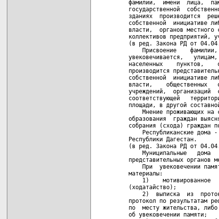
   фамилии,  имени  лица,  па
   государственной  собственн
   зданиях  производится  реш
   собственной  инициативе ли
   власти,  органов местного 
   коллективов предприятий, у
   (в ред. Закона РД от 04.04.
       Присвоение    фамилии,
   увековечивается,   улицам,
   населенных    пунктов,    
   производится представитель
   собственной  инициативе ли
   власти,    общественных   
   учреждений,  организаций  
   соответствующей   территор
   площади, в другой составной
       Мнение проживающих на 
   образования  граждан выясн
   собрания (схода) граждан п
       Республиканские дома -
   Республики Дагестан.

   (в ред. Закона РД от 04.04.
       Муниципальные   дома  
   представительных органов ме
       При  увековечении памя
   материалы:

       1)    мотивированное  
   (ходатайство);

       2)  выписка  из  прото
   протокол по результатам ре
   по  месту жительства, либо
   об увековечении памяти;
