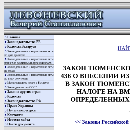
Главная
Законодательство РБ
Кодексы Беларуси
НАЙ
Законодательные и нормативные акты
по дате принятия
Законодательные и нормативные акты
принятые различными органами власти
ЗАКОН ТЮМЕНСКОЙ 
Законодательные и нормативные акты
по темам
436 О ВНЕСЕНИИ 
Законодательные и нормативные акты
по виду документы
В ЗАКОН ТЮМЕНС
Международное право в Беларуси
Законодательство СССР
НАЛОГЕ НА В
Законы других стран
Кодексы
ОПРЕДЕЛЕННЫХ
Законодательство РФ
Право Украины
Полезные ресурсы
Контакты
Новости сайта
<< Законы Российской
Поиск документа