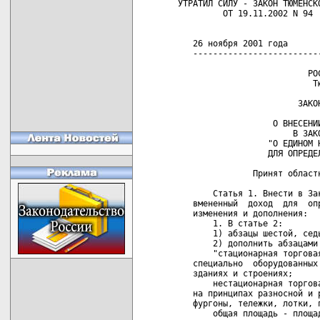
УТРАТИЛ СИЛУ - ЗАКОН ТЮМЕНСКОЙ ОБЛАСТИ
         ОТ 19.11.2002 N 94
                
                
   26 ноября 2001 года                                          N 436
   ------------------------------------------------------------------
   
                          РОССИЙСКАЯ ФЕДЕРАЦИЯ
                           Тюменская область
   
                        ЗАКОН ТЮМЕНСКОЙ ОБЛАСТИ
   
                   О ВНЕСЕНИИ ИЗМЕНЕНИЙ И ДОПОЛНЕНИЙ
                       В ЗАКОН ТЮМЕНСКОЙ ОБЛАСТИ
                  "О ЕДИНОМ НАЛОГЕ НА ВМЕНЕННЫЙ ДОХОД
                  ДЛЯ ОПРЕДЕЛЕННЫХ ВИДОВ ДЕЯТЕЛЬНОСТИ"
   
               Принят областной Думой 16 ноября 2001 года
   
       Статья 1. Внести в Закон Тюменской области "О едином налоге на
   вмененный  доход  для  определенных  видов деятельности" следующие
   изменения и дополнения:
       1. В статье 2:
       1) абзацы шестой, седьмой исключить;
       2) дополнить абзацами следующего содержания:
       "стационарная торговая сеть - торговая сеть,  расположенная  в
   специально  оборудованных  и  предназначенных для ведения торговли
   зданиях и строениях;
       нестационарная торговая сеть - торговая сеть,  функционирующая
   на принципах разносной и развозной торговли  (палатки,  автолавки,
   фургоны, тележки, лотки, прилавки, корзины и т.п.);
       общая площадь - площадь всех  помещений  магазина,  павильона,
   киоска,  других мест торговли,  имеющих стационарные площади, либо
   площадь занимаемого земельного участка;
       одно торговое  место  - место,  выделенное одному продавцу для
   торговли с помощью средств разносной и развозной торговли, а также
   с рук;
       места торговли,  имеющие  стационарные  площади  -   магазины,
   павильоны,   киоски,   а   также   объекты   розничной   торговли,
   расположенные   в   стационарной   торговой   сети,    выставочных
   комплексах,  других  крытых  помещениях  (за  исключением тележек,
   лотков, прилавков, корзин и т.п.).".
       2. В статье 3:
       1) подпункт "а" пункта 1 изложить в следующей редакции:
       "а) розничная       торговля       непродовольственными      и
   продовольственными  товарами   на   рынках,   рыночных   площадях,
   выставочных   комплексах,   других  местах,  осуществляемая  через
   нестационарную торговую сеть;";
       2) пункт   1   дополнить   новым   подпунктом  "б"  следующего
   содержания:
       "б) розничная       торговля       непродовольственными      и
   продовольственными  товарами,  осуществляемая  через  магазины   с
   численностью работающих до 30 человек,  павильоны, киоски и другие
   места торговли, имеющие стационарные площади;";
       3) подпункты "б", "в" и "г" считать соответственно подпунктами
   "в", "г" и "д".
       3. В статье 5:
       1) в абзаце втором пункта  5  слова  "подпунктом  "б"  пункта"
   заменить словами "подпунктом "в" пункта";
       2) абзац два пункта 6 изложить в редакции:
       "Действие настоящего   пункта  не  распространяется  на  сферы
   деятельности,  в которых регулирование ценообразования  на  товары
   (работы,  услуги)  осуществляется  органами государственной власти
   или органами местного самоуправления.".
       4. В статье 6:
       1) в абзаце третьем пункта 3  слова  "подпунктом  "а"  пункта"
   заменить словами "подпунктами "а", "б" пункта";
       2) в пункте 6 слова "первый налоговый период" заменить словами
   "налоговый период".
       5. В абзаце втором пункта 1 статьи 8 слово  "ларьки"  заменить
   словом "павильоны".
       6. Изложить  абзац  первый  пункта  1  статьи  9  в  следующей
   редакции:
       "1. Не позднее одного месяца со дня  опубликования  настоящего
   Закона  или  вступления в силу закона о внесении изменений и (или)
   дополнений в настоящий Закон  в  части  введения  новых  категорий
   плательщиков   единого   налога   либо  расширения  перечня  видов
   деятельности,  подлежащих   налогообложению   в   соответствии   с
   настоящим  Законом,  все  налогоплательщики,  попадающие  под  его
   действие,  обязаны  представить  в  налоговый   орган   по   месту
   постановки   на   налоговый  учет  расчет  суммы  единого  налога,
   подлежащей уплате в очередном налоговом периоде, произведенный ими
   в соответствии с настоящим Законом. В дальнейшем налогоплательщики
   обязаны представлять в налоговый орган расчет на единый  налог  не
   позднее 10 дней до начала очередного налогового периода.".
       7. В статье 12:
       1) пункт 2 исключить;
       2) пункт 3 считать пунктом 2.
       8. В приложении N 1 по тексту слова "D1 - D6" заменить словами
   "D1 - D8".
       9. Приложение  N  2  "Базовая  доходность  видов деятельности,
   подлежащих налогообложению  в  соответствии  с  Законом  Тюменской
   области "О едином налоге на вмененный доход для определенных видов
   деятельности" (С)" изложить в следующей редакции:
                                                      "Приложение N 2
                                           к Закону Тюменской области
                                  "О едином налоге на вмененный доход
                                 для определенных видов деятельности"
   
                           БАЗОВАЯ ДОХОДНОСТЬ
             ВИДОВ ДЕЯТЕЛЬНОСТИ, ПОДЛЕЖАЩИХ НАЛОГООБЛОЖЕНИЮ
               В СООТВЕТСТВИИ С ЗАКОНОМ ТЮМЕНСКОЙ ОБЛАСТИ
                  "О ЕДИНОМ НАЛОГЕ НА ВМЕНЕННЫЙ ДОХОД
                ДЛЯ ОПРЕДЕЛЕННЫХ ВИДОВ ДЕЯТЕЛЬНОСТИ" (С)
   
   ----------------------------------------T------------T------------
   |Виды деятельности                      |Физические  |Базовая    |
   |                                       |показатели  |доходность |
   |                                       |            |единицы    |
   |                                       |            |физического|
   |                                       |            |показателя |
   |                                       |            |в месяц    |
   |                                       |            |(руб.)     |
   +---------------------------------------+------------+-----------+
   |а) розничная торговля                  |1 торговое  |    3000   |
   |непродовольственными и                 |место       |           |
   |продовольственными товарами на рынках, |            |           |
   |рыночных площадях, выставочных         |            |           |
   |комплексах, других местах,             |            |           |
   |осуществляемая через нестационарную    |            |           |
   |торговую сеть                          |            |           |
   +---------------------------------------+------------+-----------+
   |б) розничная торговля                  |1 квадратный|     360   |
   |непродовольственными и                 |метр общей  |           |
   |продовольственными товарами,           |площади     |           |
   |осуществляемая через магазины с        |            |           |
   |численностью работающих до 30 человек, |            |           |
   |павильоны, киоски и другие места       |            |           |
   |торговли, имеющие стационарные площади |            |           |
   +---------------------------------------+------------+-----------+
   |в) оказание автотранспортных услуг по  |1 место для |     315   |
   |перевозке пассажиров предпринимателями |сидения     |           |
   |и организациями с численностью         |            |           |
   |работающих до 100 человек              |            |           |
   +---------------------------------------+-----------