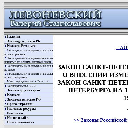
Главная
Законодательство РБ
Кодексы Беларуси
НАЙ
Законодательные и нормативные акты
по дате принятия
Законодательные и нормативные акты
принятые различными органами власти
ЗАКОН САНКТ-ПЕТЕРБУ
Законодательные и нормативные акты
по темам
О ВНЕСЕНИИ ИЗМ
Законодательные и нормативные акты
по виду документы
ЗАКОН САНКТ-ПЕТЕ
Международное право в Беларуси
Законодательство СССР
ПЕТЕРБУРГА НА 1
Законы других стран
Кодексы
1
Законодательство РФ
Право Украины
Полезные ресурсы
Контакты
Новости сайта
<< Законы Российской
Поиск документа