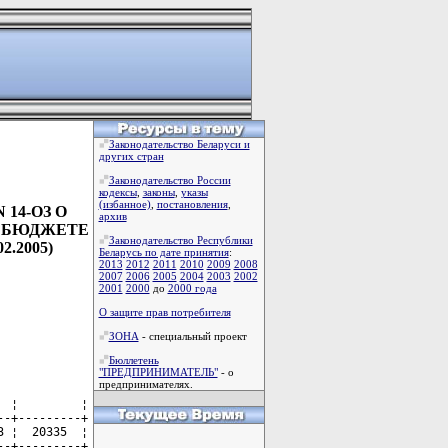
Законодательство Беларуси и
других стран
Законодательство России
кодексы
,
законы
,
указы
(избанное)
,
постановления
,
 14-ОЗ О
архив
М БЮДЖЕТЕ
Законодательство Республики
.2005)
Беларусь по дате принятия
:
2013
2012
2011
2010
2009
2008
2007
2006
2005
2004
2003
2002
2001
2000
до
2000 года
О защите прав потребителя
ЗОНА
- специальный проект
Бюллетень
"ПРЕДПРИНИМАТЕЛЬ"
- о
предпринимателях.