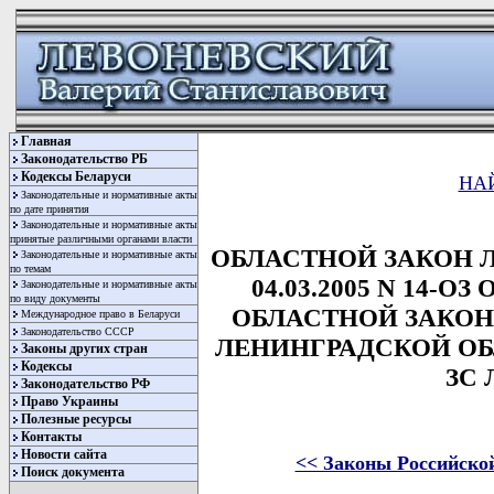
Главная
Законодательство РБ
Кодексы Беларуси
НА
Законодательные и нормативные акты
по дате принятия
Законодательные и нормативные акты
принятые различными органами власти
ОБЛАСТНОЙ ЗАКОН 
Законодательные и нормативные акты
по темам
04.03.2005 N 14-
Законодательные и нормативные акты
по виду документы
ОБЛАСТНОЙ ЗАКОН
Международное право в Беларуси
Законодательство СССР
ЛЕНИНГРАДСКОЙ ОБЛ
Законы других стран
Кодексы
ЗС 
Законодательство РФ
Право Украины
Полезные ресурсы
Контакты
Новости сайта
<< Законы Российско
Поиск документа