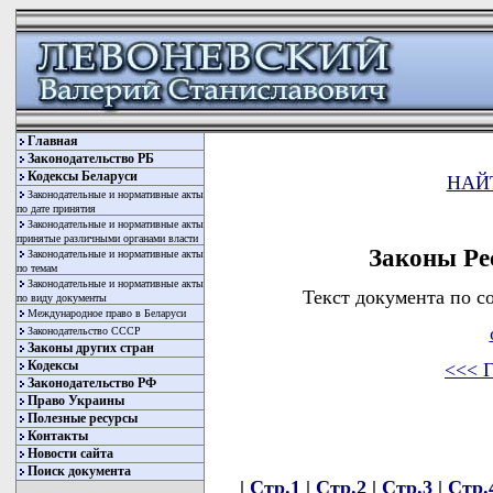
Главная
Законодательство РБ
Кодексы Беларуси
НАЙ
Законодательные и нормативные акты
по дате принятия
Законодательные и нормативные акты
принятые различными органами власти
Законы Ре
Законодательные и нормативные акты
по темам
Законодательные и нормативные акты
Текст документа по с
по виду документы
Международное право в Беларуси
Законодательство СССР
Законы других стран
Кодексы
<<< Г
Законодательство РФ
Право Украины
Полезные ресурсы
Контакты
Новости сайта
Поиск документа
|
Стр.1
|
Стр.2
|
Стр.3
|
Стр.