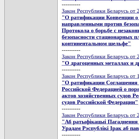
----------
Закон Республики Беларусь от 
"О ратификации Конвенции о 
направленными против безопас
Протокола о борьбе с незако
безопасности стационарных п
континентальном шельфе"
----------
Закон Республики Беларусь от 
"О драгоценных металлах и 
----------
Закон Республики Беларусь от 
"О ратификации Соглашения 
Российской Федерацией о пор
актов хозяйственных судов Р
судов Российской Федерации"
----------
Закон Республики Беларусь от 2
"Аб ратыфiкацыi Пагаднення 
Урадам Рэспублiкi Iрак аб па
----------