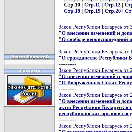
Стр.10 |
Стр.11
|
Стр.12
|
Ст
Стр.18
|
Стр.19
|
Стр.20
|
Ст
Закон Республики Беларусь от 3
"О внесении изменений и доп
"О свободе вероисповеданий 
----------
Закон Республики Беларусь от 1
"О гражданстве Республики Б
----------
Закон Республики Беларусь от 
"О внесении изменений и доп
"О Вооруженных Силах Респу
----------
Закон Республики Беларусь от 
"О внесении изменений и доп
акты Республики Беларусь в 
республиканских органов гос
----------
Закон Республики Беларусь от 
"О государственной регистра