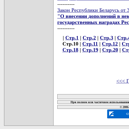
----------
Закон Республики Беларусь от 3
"О внесении дополнений в не
государственных наградах Ре
----------
|
Стр.1
|
Стр.2
|
Стр.3
|
Стр.
Стр.10 |
Стр.11
|
Стр.12
|
Ст
Стр.18
|
Стр.19
|
Стр.20
|
Ст
<<< Г
карта новых документов
При полном или частичном использовании 
© 2006