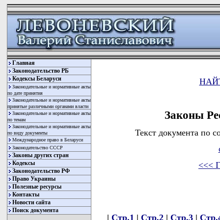
Главная
Законодательство РБ
Кодексы Беларуси
НАЙ
Законодательные и нормативные акты
по дате принятия
Законодательные и нормативные акты
принятые различными органами власти
Законы Ре
Законодательные и нормативные акты
по темам
Законодательные и нормативные акты
Текст документа по с
по виду документы
Международное право в Беларуси
Законодательство СССР
Законы других стран
Кодексы
<<< Г
Законодательство РФ
Право Украины
Полезные ресурсы
Контакты
Новости сайта
Поиск документа
|
Стр.1
|
Стр.2
|
Стр.3
|
Стр.