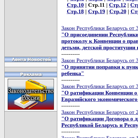
Стр.10
| Стр.11 |
Стр.12
|
Ст
Стр.18
|
Стр.19
|
Стр.20
|
Ст
Закон Республики Беларусь от 3
"О присоединении Республик
протоколу к Конвенции о пра
детьми, детской проституции
----------
Закон Республики Беларусь от 3
"О принятии поправки к пунк
ребенка"
----------
Закон Республики Беларусь от 3
"О ратификации Конвенции о
Евразийского экономического
----------
Закон Республики Беларусь от 2
"О ратификации Договора о д
Республикой Беларусь и Респ
----------
Закон Республики Беларусь от 1