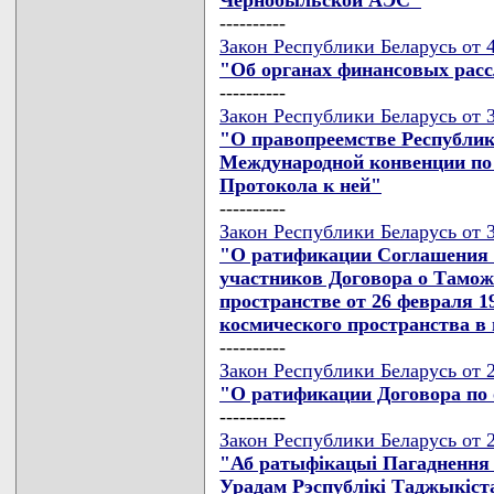
----------
Закон Республики Беларусь от 
"Об органах финансовых расс
----------
Закон Республики Беларусь от 3
"О правопреемстве Республик
Международной конвенции по 
Протокола к ней"
----------
Закон Республики Беларусь от 3
"О ратификации Соглашения м
участников Договора о Тамож
пространстве от 26 февраля 1
космического пространства в
----------
Закон Республики Беларусь от 2
"О ратификации Договора по
----------
Закон Республики Беларусь от 2
"Аб ратыфiкацыi Пагаднення 
Урадам Рэспублiкi Таджыкiст