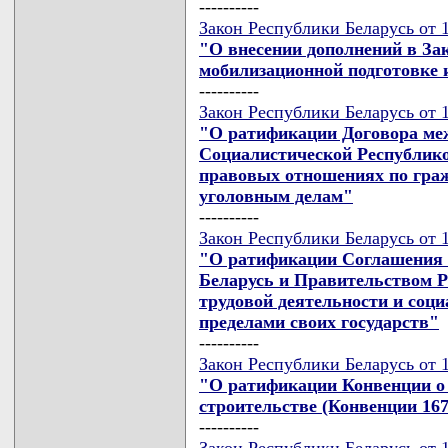
----------
Закон Республики Беларусь от 1
"О внесении дополнений в За
мобилизационной подготовке 
----------
Закон Республики Беларусь от 1
"О ратификации Договора меж
Социалистической Республик
правовых отношениях по гра
уголовным делам"
----------
Закон Республики Беларусь от 1
"О ратификации Соглашения 
Беларусь и Правительством 
трудовой деятельности и соц
пределами своих государств"
----------
Закон Республики Беларусь от 1
"О ратификации Конвенции о б
строительстве (Конвенции 167
----------
Закон Республики Беларусь от 1