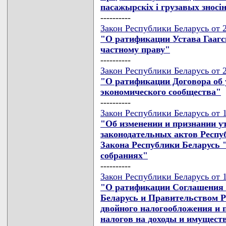
пасажырскiх i грузавых зносi
----------
Закон Республики Беларусь от 2
"О ратификации Устава Гааг
частному праву"
----------
Закон Республики Беларусь от 2
"О ратификации Договора об 
экономического сообщества"
----------
Закон Республики Беларусь от 1
"Об изменении и признании 
законодательных актов Респу
Закона Республики Беларусь 
собраниях"
----------
Закон Республики Беларусь от 1
"О ратификации Соглашения 
Беларусь и Правительством Р
двойного налогообложения и 
налогов на доходы и имущест