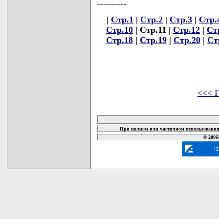
----------
|
Стр.1
|
Стр.2
|
Стр.3
|
Стр.
Стр.10
| Стр.11 |
Стр.12
|
Ст
Стр.18
|
Стр.19
|
Стр.20
|
Ст
<<< Г
карта новых документов
При полном или частичном использовании 
© 2006