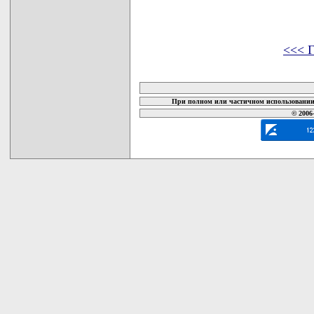
<<< Г
карта новых документов
При полном или частичном использовании 
© 2006