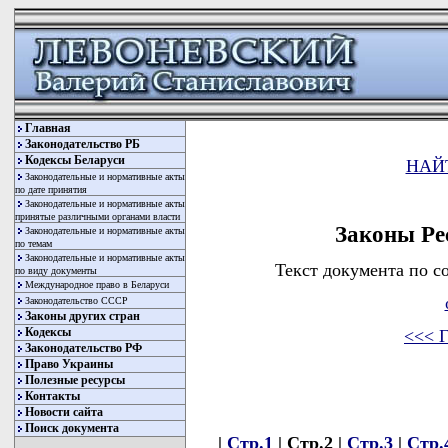
Главная
Законодательство РБ
Кодексы Беларуси
НАЙ
Законодательные и нормативные акты
по дате принятия
Законодательные и нормативные акты
принятые различными органами власти
Законы Ре
Законодательные и нормативные акты
по темам
Законодательные и нормативные акты
Текст документа по с
по виду документы
Международное право в Беларуси
Законодательство СССР
Законы других стран
Кодексы
<<< Г
Законодательство РФ
Право Украины
Полезные ресурсы
Контакты
Новости сайта
Поиск документа
|
Стр.1
| Стр.2 |
Стр.3
|
Стр.