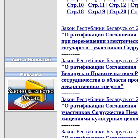
Стр.10
|
Стр.11
|
Стр.12
|
Ст
Стр.18
|
Стр.19
|
Стр.20
|
Ст
Закон Республики Беларусь от 
"О ратификации Соглашения 
при перемещении электрическ
государств - участников Сод
----------
Закон Республики Беларусь от 
"О ратификации Соглашения 
Беларусь и Правительством Р
сотрудничества в области про
лекарственных средств"
----------
Закон Республики Беларусь от 
"О ратификации Соглашения о
участников Содружества Неза
хищениями культурных ценнос
----------
Закон Республики Беларусь от 
"О ратификации Соглашения о