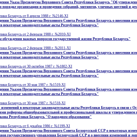
дении Указa Президиума Верховного Совета Республики Беларусь "Об утвержден
 порядке организации и проведения собраний, митингов, уличных шествий и д
лики Беларусь от 8 апреля 1988 г. №2146-XI
ении Указов Президиума Верховного Совета Республики Беларусь о внесении из
 в некоторые законодательные акты Республики Беларусь"
лики Беларусь от 2 февраля 1988 г. №2010-XI
м обсуждении важных вопросов государственной жизни Республики Беларусь"
лики Беларусь от 2 февраля 1988 г. №2011-XI
ении Указов Президиума Верховного Совета Республики Беларусь о внесении из
 в некоторые законодательные акты Республики Беларусь"
лики Беларусь от 30 октября 1987 г. №1802-XI
ении Указов Президиума Верховного Совета Республики Беларусь о внесении из
 в некоторые законодательные акты Республики Беларусь"
лики Беларусь от 30 мая 1987 г. №1519-XI
ении Указов Президиума Верховного Совета Республики Беларусь о внесении из
 в некоторые законодательные акты Республики Беларусь"
лики Беларусь от 30 мая 1987 г. №1518-XI
 изменений в некоторые законодательные акты Республики Беларусь в связи с 
ями реформы общеобразовательной и профессиональной школы и утверждением 
акона Республики Беларусь "О народном образовании"
лики Беларусь от 6 декабря 1986 г. №1199-XI
ении Указов Президиума Верховного Совета Белорусской ССР о некоторых изме
анов государственного управления Белорусской ССР и о внесении изменений и до