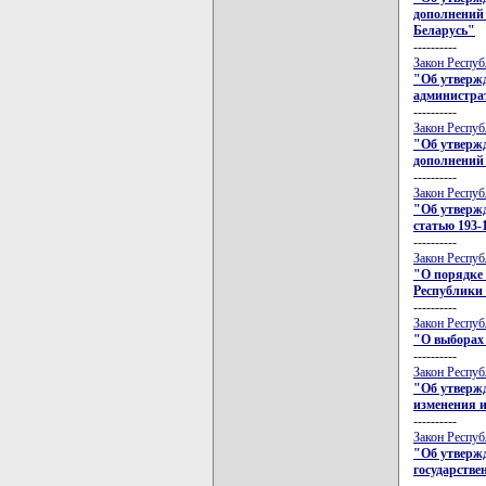
дополнений 
Беларусь"
----------
Закон Респуб
"Об утверж
администра
----------
Закон Респуб
"Об утвержд
дополнений 
----------
Закон Респуб
"Об утвержд
статью 193-
----------
Закон Респуб
"О порядке 
Республики
----------
Закон Респуб
"О выборах 
----------
Закон Респуб
"Об утвержд
изменения и
----------
Закон Респуб
"Об утвержд
государстве
----------