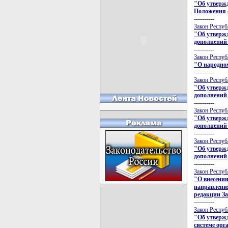
"Об утверж
Положения о
----------
Закон Респуб
"Об утвержд
дополнений
----------
Закон Респуб
"О народно
----------
Закон Респуб
"Об утвержд
дополнений
----------
Закон Респуб
"Об утвержд
дополнений
----------
Закон Респуб
"Об утвержд
дополнений
----------
Закон Респуб
"О внесении
направлени
редакции З
----------
Закон Респуб
"Об утвержд
системе орг