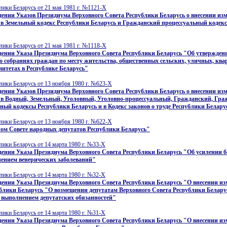
лики Беларусь от 21 мая 1981 г. №1121-X
ении Указов Президиума Верховного Совета Республики Беларусь о внесении из
в Земельный кодекс Республики Беларусь и Гражданский процессуальный кодек
лики Беларусь от 21 мая 1981 г. №1118-X
дении Указа Президиума Верховного Совета Республики Беларусь "Об утвержден
 собраниях граждан по месту жительства, общественных сельских, уличных, кв
итетах в Республике Беларусь"
лики Беларусь от 13 ноября 1980 г. №623-X
ении Указов Президиума Верховного Совета Республики Беларусь о внесении из
 в Водный, Земельный, Уголовный, Уголовно-процессуальный, Гражданский, Гра
ный кодексы Республики Беларусь и в Кодекс законов о труде Республики Белару
лики Беларусь от 13 ноября 1980 г. №622-X
ом Совете народных депутатов Республики Беларусь"
лики Беларусь от 14 марта 1980 г. №33-X
ении Указа Президиума Верховного Совета Республики Беларусь "Об усилении б
нением венерических заболеваний"
лики Беларусь от 14 марта 1980 г. №32-X
ении Указа Президиума Верховного Совета Республики Беларусь "О внесении из
блики Беларусь "О возмещении депутатам Верховного Совета Республики Беларус
 выполнением депутатских обязанностей"
лики Беларусь от 14 марта 1980 г. №31-X
ении Указа Президиума Верховного Совета Республики Беларусь "О внесении из