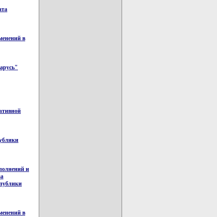
ата
менений в
ларусь"
ративной
публики
полнений и
за
спублики
менений в