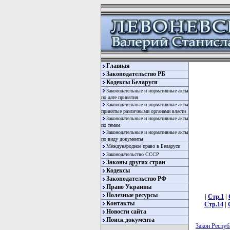
Главная
Законодательство РБ
Кодексы Беларуси
Законодательные и нормативные акты
по дате принятия
Законодательные и нормативные акты
принятые различными органами власти
Законодательные и нормативные акты
по темам
Законодательные и нормативные акты
по виду документы
Международное право в Беларуси
Законодательство СССР
Законы других стран
Кодексы
Законодательство РФ
Право Украины
Полезные ресурсы
|
Стр.1
|
Контакты
Стр.14
|
Новости сайта
Поиск документа
Закон Респуб