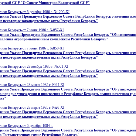
русской ССР "О Совете Министров Белорусской ССР"
лики Беларусь от 6 декабря 1986 г. №1200-XI
ении Указов Президиума Верховного Совета Республики Беларусь о внесении из
 в некоторые законодательные акты Республики Белорусь"
лики Беларусь от 7 июня 1986 г. №857-XI
ении Указа Президиума Верховного Совета Республики Беларусь "Об изменениях
равления агропромышленным комплексом Республики Беларусь"
лики Беларусь от 7 июня 1986 г. №858-XI
ении Указов Президиума Верховного Совета Республики Беларусь о внесении из
 в некоторые законодательные акты Республики Беларусь"
лики Беларусь от 29 ноября 1985 г. №501-XI
ении Указов Президиума Верховного Совета Республики Беларусь о внесении из
 в некоторые законодательные акты Республики Беларусь"
лики Беларусь от 28 марта 1985 г. №24-XI
дении Указа Президиума Верховного Совета Республики Беларусь "Об утвержден
 порядке учреждения и присвоения в Республике Беларусь звания почетного гр
она"
лики Беларусь от 28 марта 1985 г. №26-XI
ении Указов Президиума Верховного Совета Республики Беларусь о внесении из
 в некоторые законодательные акты Республики Беларусь"
лики Беларусь от 6 декабря 1984 г.
дении Указа Президиума Верховного Совета Республики Беларусь "Об утвержден
о Государственном гимне Республики Беларусь"