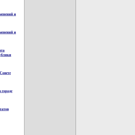
менений и
менений и
ата
публики
 Совете
 городе
татов