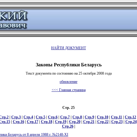
НАЙТИ ДОКУМЕНТ
Законы Республики Беларусь
Текст документа по состоянию на 25 октября 2008 года
обновление
<<< Главная страница
Стр. 25
Стр.2
|
Стр.3
|
Стр.4
|
Стр.5
|
Стр.6
|
Стр.7
|
Стр.8
|
Стр.9
|
Стр.10
|
Стр.11
|
Стр.12
Стр.15
|
Стр.16
|
Стр.17
|
Стр.18
|
Стр.19
|
Стр.20
|
Стр.21
|
Стр.22
|
Стр.23
|
Стр.24
Стр.26
|
лики Беларусь от 8 апреля 1988 г. №2148-XI