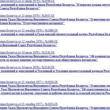
лики Беларусь от 21 июня 1979 г. №2938-IX
 изменений и дополнений в Закон Республики Беларусь "О порядке отзыва депут
Совета Республики Беларусь"
лики Беларусь от 21 июня 1979 г. №2937-IX
ении Указа Президиума Верховного Совета Республики Беларусь "О внесении из
блики Беларусь "О государственном нотариате"
лики Беларусь от 12 декабря 1978 г. №2489-IX
 изменений и дополнений в Гражданский процессуальный кодекс Республики Бе
лики Беларусь от 12 декабря 1978 г. №2486-IX
 в Верховный Совет Республики Беларусь"
лики Беларусь от 14 июля 1978 г. №2142-IX
дении Указа Президиума Верховного Совета Республики Беларусь "Об админист
ости за мелкое хищение государственного или общественного имущества"
лики Беларусь от 14 июля 1978 г. №2143-IX
 изменений и дополнений в Уголовный и Уголовно-процессуальный кодексы Рес
лики Беларусь от 21 декабря 1977 г. №1656-IX
ении Указа Президиума Верховного Совета Республики Беларусь "О внесении до
 Указ Президиума Верховного Совета Республики Беларусь "Об ответственности 
 строительство в городах, городских и рабочих поселках и сельской местности Ре
лики Беларусь от 21 декабря 1977 г. №1655-IX
ении Указа Президиума Верховного Совета Республики Беларусь "О внесении из