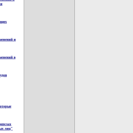
ки
ющих
менений и
менений в
удов
которые
ымпелах
ных лиц"