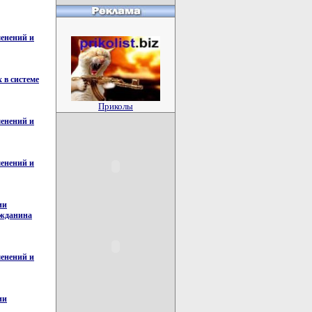
менений и
 в системе
Приколы
менений и
менений и
ии
ажданина
менений и
ии