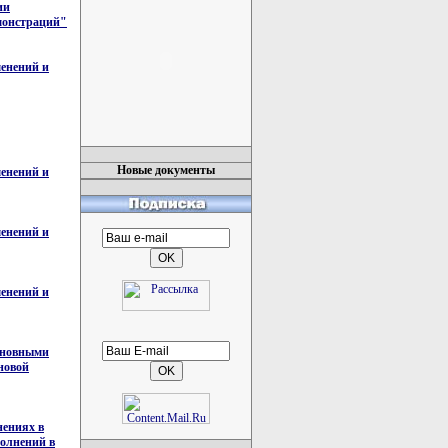
ии
емонстраций"
менений и
Новые документы
менений и
менений и
менений и
Основными
новой
нениях в
полнений в