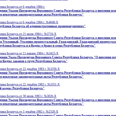
лики Беларусь от 6 декабря 1984 г.
ении Указов Президиума Верховного Совета Республики Беларусь о внесении из
 в некоторые законодательные акты Республики Беларусь"
лики Беларусь от 6 декабря 1984 г. №4048-X
спублики Беларусь об административных правонарушениях"
лики Беларусь от 21 июня 1984 г. №3716-X
ении Указов Президиума Верховного Совета Республики Беларусь о внесении из
 в Уголовный, Уголовно-процессуальный, Гражданский, Гражданский процессуа
публики Беларусь и в Кодекс о браке и семье Республики Беларусь"
лики Беларусь от 11 января 1984 г. №3423-X
ении Указа Президиума Верховного Совета Республики Беларусь "О внесении из
в Кодекс законов о труде Республики Беларусь"
лики Беларусь от 22 декабря 1983 г. №3356-X
ении Указов Президиума Верховного Совета Республики Беларусь о внесении из
 в некоторые законодательные акты Республики Беларусь"
лики Беларусь от 22 декабря 1983 г. №3351-X
кодекс Республики Беларусь"
лики Беларусь от 30 июня 1983 г. №3026-X
ении Указов Президиума Верховного Совета Республики Беларусь о внесении из
 в некоторые законодательные акты Республики Беларусь"
лики Беларусь от 3 декабря 1982 г. №2520-X
ении Указов Президиума Верховного Совета Республики Беларусь о внесении из