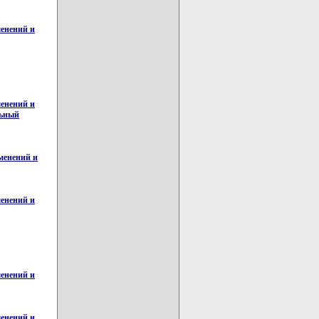
менений и
менений и
льный
менений и
менений и
менений и
менений и