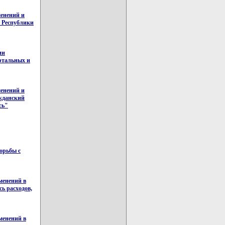
менений и
с Республики
ии
артальных и
менений и
жданский
сь"
орьбы с
менений в
ь расходов,
менений в