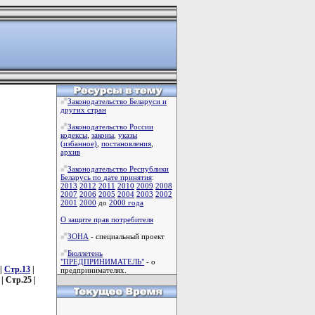
Законодательство Беларуси и
других стран
Законодательство России
кодексы
,
законы
,
указы
(избанное)
,
постановления
,
архив
Законодательство Республики
Беларусь по дате принятия
:
2013
2012
2011
2010
2009
2008
2007
2006
2005
2004
2003
2002
2001
2000
до
2000 года
О защите прав потребителя
ЗОНА
- специальный проект
Бюллетень
"ПРЕДПРИНИМАТЕЛЬ"
- о
|
Стр.13
|
предпринимателях.
| Стр.25 |