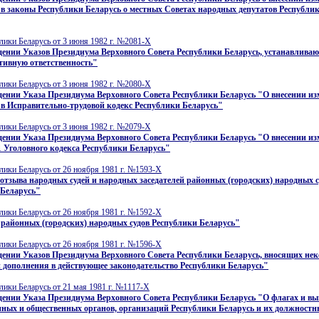
в законы Республики Беларусь о местных Советах народных депутатов Республи
лики Беларусь от 3 июня 1982 г. №2081-X
дении Указов Президиума Верховного Совета Республики Беларусь, устанавлива
тивную ответственность"
лики Беларусь от 3 июня 1982 г. №2080-X
ении Указа Президиума Верховного Совета Республики Беларусь "О внесении из
в Исправительно-трудовой кодекс Республики Беларусь"
лики Беларусь от 3 июня 1982 г. №2079-X
ении Указа Президиума Верховного Совета Республики Беларусь "О внесении из
1 Уголовного кодекса Республики Беларусь"
лики Беларусь от 26 ноября 1981 г. №1593-X
отзыва народных судей и народных заседателей районных (городских) народных с
 Беларусь"
лики Беларусь от 26 ноября 1981 г. №1592-X
районных (городских) народных судов Республики Беларусь"
лики Беларусь от 26 ноября 1981 г. №1596-X
ении Указов Президиума Верховного Совета Республики Беларусь, вносящих не
 дополнения в действующее законодательство Республики Беларусь"
лики Беларусь от 21 мая 1981 г. №1117-X
ении Указа Президиума Верховного Совета Республики Беларусь "О флагах и в
нных и общественных органов, организаций Республики Беларусь и их должност