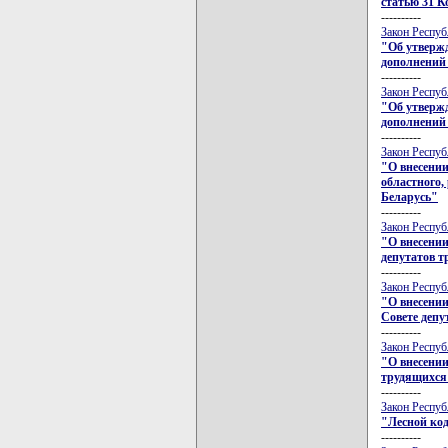
статью 31 К
----------
Закон Респуб
"Об утвержд
дополнений 
----------
Закон Респуб
"Об утвержд
дополнений 
----------
Закон Респуб
"О внесении
областного,
Беларусь"
----------
Закон Респуб
"О внесении
депутатов 
----------
Закон Респуб
"О внесении
Совете депу
----------
Закон Респуб
"О внесении
трудящихся
----------
Закон Респуб
"Лесной код
----------