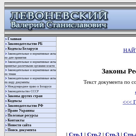
Главная
Законодательство РБ
Кодексы Беларуси
НАЙ
Законодательные и нормативные акты
по дате принятия
Законодательные и нормативные акты
принятые различными органами власти
Законы Ре
Законодательные и нормативные акты
по темам
Законодательные и нормативные акты
Текст документа по с
по виду документы
Международное право в Беларуси
Законодательство СССР
Законы других стран
Кодексы
<<< Г
Законодательство РФ
Право Украины
Полезные ресурсы
Контакты
Новости сайта
Поиск документа
|
Стр.1
|
Стр.2
|
Стр.3
|
Стр.