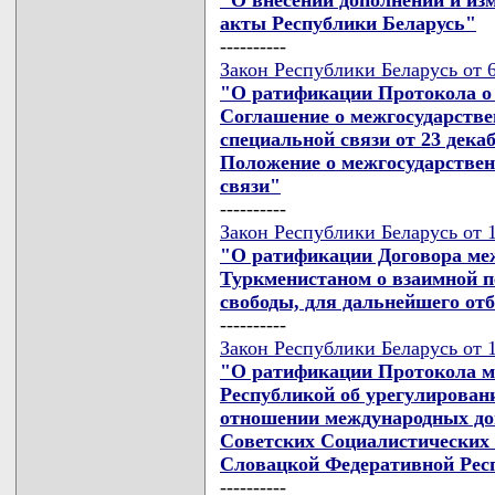
акты Республики Беларусь"
----------
Закон Республики Беларусь от 6
"О ратификации Протокола о 
Соглашение о межгосударств
специальной связи от 23 дека
Положение о межгосударстве
связи"
----------
Закон Республики Беларусь от 1
"О ратификации Договора меж
Туркменистаном о взаимной п
свободы, для дальнейшего от
----------
Закон Республики Беларусь от 1
"О ратификации Протокола м
Республикой об урегулирован
отношении международных д
Советских Социалистических
Словацкой Федеративной Рес
----------