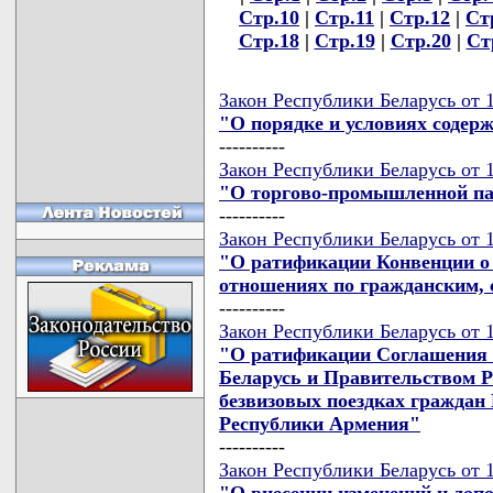
Стр.10
|
Стр.11
|
Стр.12
|
Ст
Стр.18
|
Стр.19
|
Стр.20
|
Ст
Закон Республики Беларусь от 
"О порядке и условиях содер
----------
Закон Республики Беларусь от 
"О торгово-промышленной па
----------
Закон Республики Беларусь от 
"О ратификации Конвенции о
отношениях по гражданским,
----------
Закон Республики Беларусь от 
"О ратификации Соглашения 
Беларусь и Правительством 
безвизовых поездках граждан
Республики Армения"
----------
Закон Республики Беларусь от 
"О внесении изменений и доп