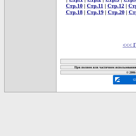
Стр.10
|
Стр.11
|
Стр.12
|
Ст
Стр.18
|
Стр.19
|
Стр.20
|
Ст
<<< Г
карта новых документов
При полном или частичном использовании 
© 2006