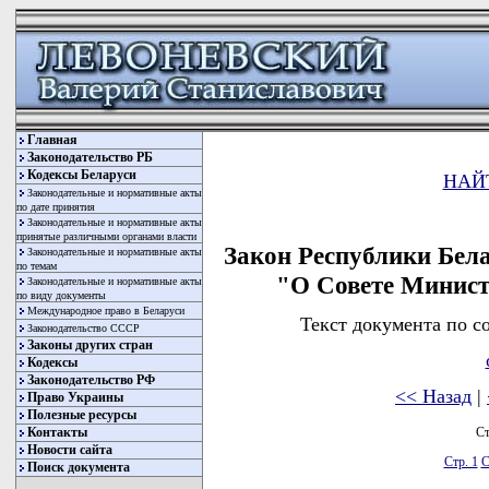
Главная
Законодательство РБ
Кодексы Беларуси
НАЙ
Законодательные и нормативные акты
по дате принятия
Законодательные и нормативные акты
принятые различными органами власти
Закон Республики Бела
Законодательные и нормативные акты
по темам
"О Совете Минист
Законодательные и нормативные акты
по виду документы
Международное право в Беларуси
Текст документа по с
Законодательство СССР
Законы других стран
Кодексы
Законодательство РФ
<< Назад
|
Право Украины
Полезные ресурсы
Ст
Контакты
Новости сайта
Стр. 1
С
Поиск документа