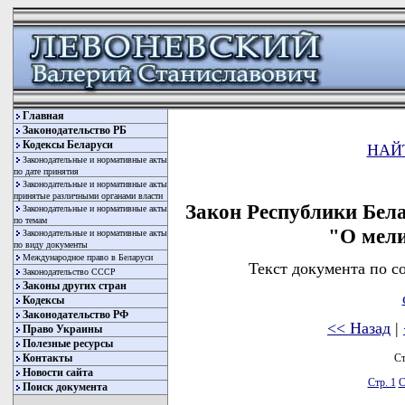
Главная
Законодательство РБ
Кодексы Беларуси
НАЙ
Законодательные и нормативные акты
по дате принятия
Законодательные и нормативные акты
принятые различными органами власти
Закон Республики Бела
Законодательные и нормативные акты
по темам
"О мели
Законодательные и нормативные акты
по виду документы
Международное право в Беларуси
Текст документа по с
Законодательство СССР
Законы других стран
Кодексы
Законодательство РФ
<< Назад
|
Право Украины
Полезные ресурсы
Ст
Контакты
Новости сайта
Стр. 1
С
Поиск документа