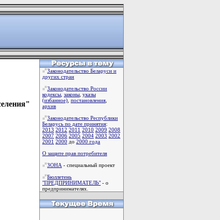
Законодательство Беларуси и
других стран
Законодательство России
кодексы
,
законы
,
указы
(избанное)
,
постановления
,
селения"
архив
Законодательство Республики
Беларусь по дате принятия
:
2013
2012
2011
2010
2009
2008
2007
2006
2005
2004
2003
2002
2001
2000
до
2000 года
О защите прав потребителя
ЗОНА
- специальный проект
Бюллетень
"ПРЕДПРИНИМАТЕЛЬ"
- о
предпринимателях.