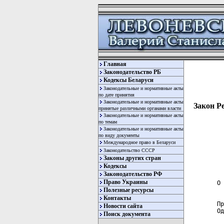
Главная
Законодательство РБ
Кодексы Беларуси
Законодательные и нормативные акты
по дате принятия
Законодательные и нормативные акты
Закон Р
принятые различными органами власти
Законодательные и нормативные акты
по темам
Законодательные и нормативные акты
по виду документы
Международное право в Беларуси
Законодательство СССР
Законы других стран
                      ЗАКОН РЕСПУБЛИКИ БЕЛАРУСЬ
                       21 июля 2008 г. № 418-З

О РЕГИСТРЕ НАСЕЛЕНИЯ


Принят Палатой представителей 24 июня 2008 года
Одобрен Советом Республики 28 июня 2008 года

                                  
                               ГЛАВА 1
                           ОБЩИЕ ПОЛОЖЕНИЯ
                                  
   
   Статья 1. Сфера действия настоящего Закона
          
Кодексы
Законодательство РФ
Право Украины
Полезные ресурсы
Контакты
Новости сайта
Поиск документа