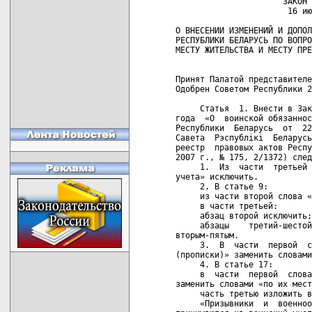
                      ЗАКОН 
                       16 ию
О ВНЕСЕНИИ ИЗМЕНЕНИЙ И ДОПОЛ
РЕСПУБЛИКИ БЕЛАРУСЬ ПО ВОПРО
МЕСТУ ЖИТЕЛЬСТВА И МЕСТУ ПРЕ
Принят Палатой представителе
Одобрен Советом Республики 2
     Статья  1. Внести в Зак
года  «О  воинской обязаннос
Республики  Беларусь  от  22
Савета  Рэспублікі  Беларусь
реестр  правовых актов Респу
2007 г., № 175, 2/1372) след
     1.  Из  части  третьей 
учета» исключить.

     2. В статье 9:

     из части второй слова «
     в части третьей:

     абзац второй исключить;

     абзацы    третий-шестой
вторым-пятым.

     3.  В  части  первой  с
(прописки)» заменить словами
     4. В статье 17:

     в  части  первой  слова
заменить словами «по их мест
     часть третью изложить в
     «Призывники  и  военноо