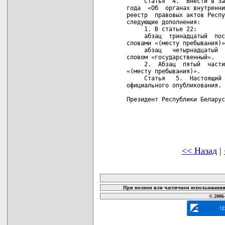
     Статья  4.  Внести в За
года  «Об  органах внутренни
реестр  правовых актов Респу
следующие дополнения:

     1. В статье 22:

     абзац  тринадцатый  пос
словами «(месту пребывания)»
     абзац   четырнадцатый  
словом «государственный».

     2.  Абзац  пятый  части
«(месту пребывания)».

     Статья   5.  Настоящий 
официального опубликования.

Президент Республики Беларус
<< Назад
|
карта новых документов
При полном или частичном использовании 
© 2006