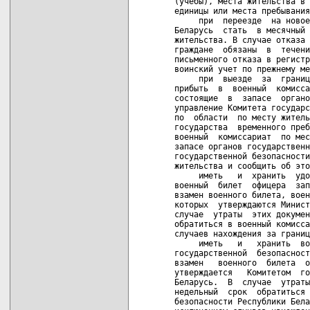
(учебы), места жительства в 
единицы или места пребывания
     при  переезде  на новое
Беларусь  стать  в месячный 
жительства. В случае отказа 
граждане  обязаны  в  течени
письменного отказа в регистр
воинский учет по прежнему ме
     при  выезде  за  границ
прибыть  в  военный  комисса
состоящие  в  запасе  органо
управление Комитета государс
по  области  по месту житель
государства  временного преб
военный  комиссариат  по мес
запасе органов государственн
государственной безопасности
жительства и сообщить об это
     иметь   и  хранить  удо
военный  билет  офицера  зап
взамен военного билета, воен
которых  утверждаются Минист
случае  утраты  этих докумен
обратиться в военный комисса
случаев нахождения за границ
     иметь   и   хранить  во
государственной  безопасност
взамен   военного  билета  о
утверждается   Комитетом  го
Беларусь.  В  случае  утраты
недельный  срок  обратиться 
безопасности Республики Бела