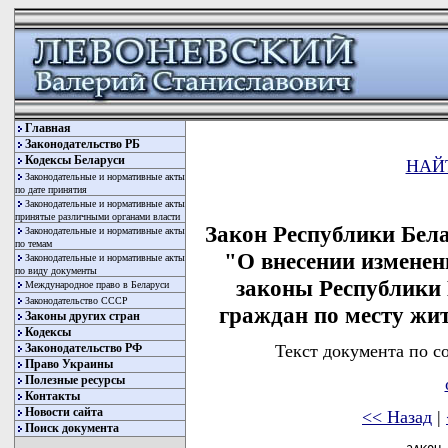
Главная
Законодательство РБ
Кодексы Беларуси
НАЙ
Законодательные и нормативные акты
по дате принятия
Законодательные и нормативные акты
принятые различными органами власти
Закон Республики Бела
Законодательные и нормативные акты
по темам
"О внесении изменен
Законодательные и нормативные акты
по виду документы
законы Республики 
Международное право в Беларуси
Законодательство СССР
граждан по месту жи
Законы других стран
Кодексы
Текст документа по с
Законодательство РФ
Право Украины
Полезные ресурсы
Контакты
Новости сайта
<< Назад
|
Поиск документа