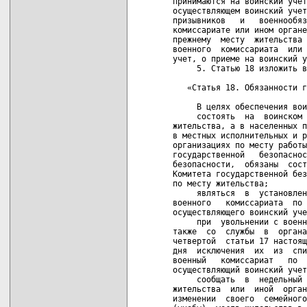
принимаются на воинский учет
осуществляющем воинский учет
призывников   и   военнообяз
комиссариате или ином органе
прежнему  месту  жительства 
военного  комиссариата  или 
учет, о приеме на воинский у
     5. Статью 18 изложить в
   «Статья 18. Обязанности г
     В целях обеспечения вои
     состоять  на  воинском 
жительства, а в населенных п
в местных исполнительных и р
организациях по месту работы
государственной   безопаснос
безопасности,  обязаны  сост
Комитета государственной без
по месту жительства;

     являться  в  установлен
военного   комиссариата  по 
осуществляющего воинский уче
     при  увольнении с военн
также  со  службы  в  органа
четвертой  статьи 17 настоящ
дня  исключения  их  из  спи
военный   комиссариат   по  
осуществляющий воинский учет
     сообщать  в  недельный 
жительства  или  иной  орган
изменении  своего  семейного