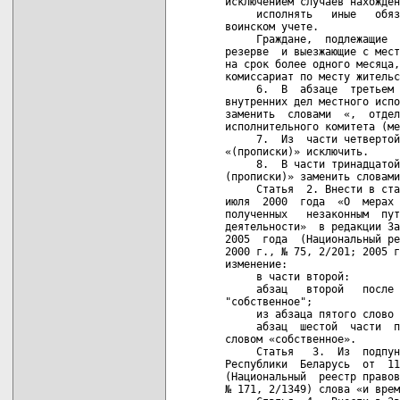
исключением случаев нахожден
     исполнять   иные   обяз
воинском учете.

     Граждане,  подлежащие  
резерве  и выезжающие с мест
на срок более одного месяца,
комиссариат по месту жительс
     6.  В  абзаце  третьем 
внутренних дел местного испо
заменить  словами  «,  отдел
исполнительного комитета (ме
     7.  Из  части четвертой
«(прописки)» исключить.

     8.  В части тринадцатой
(прописки)» заменить словами
     Статья  2. Внести в ста
июля  2000  года  «О  мерах 
полученных   незаконным  пут
деятельности»  в редакции За
2005  года  (Национальный ре
2000 г., № 75, 2/201; 2005 г
изменение:

     в части второй:

     абзац   второй   после 
"собственное";

     из абзаца пятого слово 
     абзац  шестой  части  п
словом «собственное».

     Статья   3.  Из  подпун
Республики  Беларусь  от  11
(Национальный  реестр правов
№ 171, 2/1349) слова «и врем